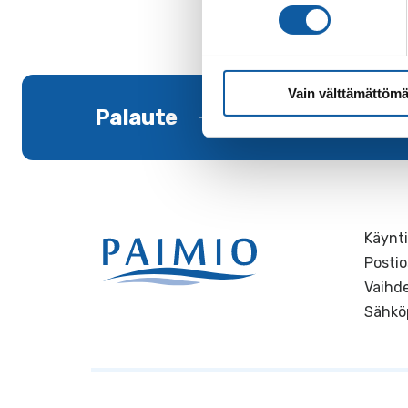
Vain välttämättömä
Palaute
Käynti
Postio
Vaihde
Sähkö