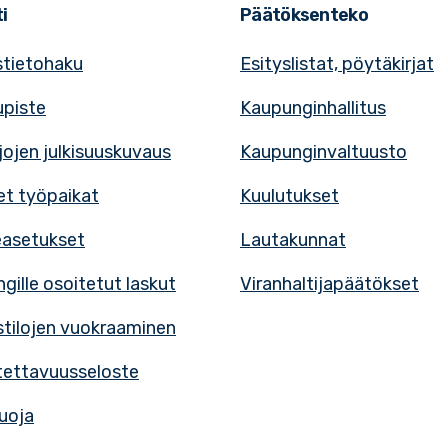
i
Päätöksenteko
tietohaku
Esityslistat, pöytäkirjat
upiste
Kaupunginhallitus
rjojen julkisuuskuvaus
Kaupunginvaltuusto
t työpaikat
Kuulutukset
easetukset
Lautakunnat
gille osoitetut laskut
Viranhaltijapäätökset
tilojen vuokraaminen
ettavuusseloste
uoja