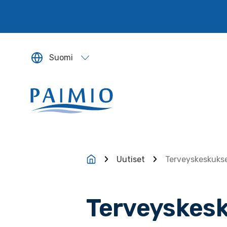
Siirry sisältöön
Suomi
Sivun kieleksi valitaan englanti.
Uutiset
Terveyskeskukse
Terveyskesk