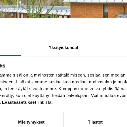
Yksityiskohdat
itä
mme sisällön ja mainosten räätälöimiseen, sosiaalisen median
iseen. Lisäksi jaamme sosiaalisen median, mainosalan ja analy
ayhtymän uudet internetsivut on julkaistu tänään 1.
, miten käytät sivustoamme. Kumppanimme voivat yhdistää näitä t
 on kerätty, kun olet käyttänyt heidän palvelujaan. Voit muuttaa e
nsauvonterveyskeskus.fi
.
a
Evästeasetukset
linkistä.
rillissivustona. Niinpä terveyskeskuksen sivuilla olevi
nternetsivujen
hakupalvelun
avulla.
Mieltymykset
Tilastot