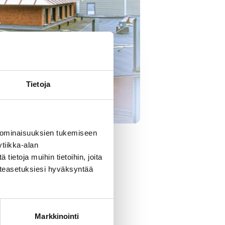
Tietoja
 ominaisuuksien tukemiseen
tiikka-alan
 kesäkuuta.
ietoja muihin tietoihin, joita
västeasetuksiesi hyväksyntää
a palveluja voi hakea
Markkinointi