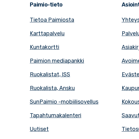
Paimio-tieto
Asioint
Tietoa Paimiosta
Yhteys
Karttapalvelu
Palvel
Kuntakortti
Asiaki
Paimion mediapankki
Avoime
Ruokalistat, ISS
Eväst
Ruokalista, Ansku
Kaupun
SunPaimio -mobiilisovellus
Kokous
Tapahtumakalenteri
Saavut
Uutiset
Tietos