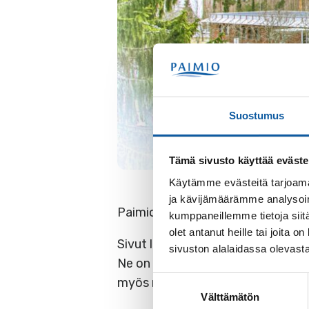
Suostumus
Tämä sivusto käyttää eväste
Käytämme evästeitä tarjoama
ja kävijämäärämme analysoim
Paimion-Sauvon kansanterveyskunt
kumppaneillemme tietoja siitä
olet antanut heille tai joita
Sivut löytyvät osoitteesta
paimio
sivuston alalaidassa olevast
Ne on tuotettu Paimion kaupungin e
Suostumuksen
myös näiden Paimion kaupungin i
Välttämätön
valinta