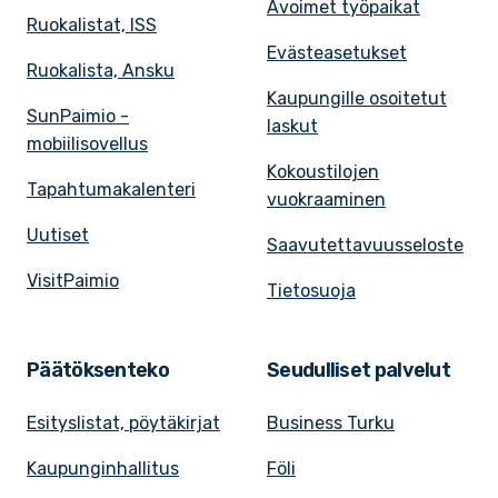
Avoimet työpaikat
Ruokalistat, ISS
Evästeasetukset
Ruokalista, Ansku
Kaupungille osoitetut
SunPaimio -
laskut
mobiilisovellus
Kokoustilojen
Tapahtumakalenteri
vuokraaminen
Uutiset
Saavutettavuusseloste
VisitPaimio
Tietosuoja
Päätöksenteko
Seudulliset palvelut
Esityslistat, pöytäkirjat
Business Turku
Kaupunginhallitus
Föli