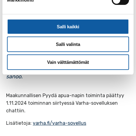
– Chat on meillä odotettu palvelu ja se on
Salli kaikki
asiakkaille luonteva ja helppo väylä ottaa
yhteyttä aroissakin asioissa. Toivomme, että
Salli valinta
chatin myötä kynnys ottaa yhteyttä
sosiaalihuoltoon madaltuu,
Vain välttämättömät
asiakasohjauspäällikkö Johanna Lehtola
sanoo.
Maakunnallisen Pyydä apua-napin toiminta päättyy
1.11.2024 toiminnan siirtyessä Varha-sovelluksen
chattiin.
Lisätietoja:
varha.fi/varha-sovellus