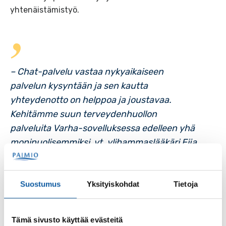
yhtenäistämistyö.
– Chat-palvelu vastaa nykyaikaiseen
palvelun kysyntään ja sen kautta
yhteydenotto on helppoa ja joustavaa.
Kehitämme suun terveydenhuollon
palveluita Varha-sovelluksessa edelleen yhä
monipuolisemmiksi, vt. ylihammaslääkäri Eija
Hämäläinen kertoo.
Suostumus
Yksityiskohdat
Tietoja
Jos chatin kautta tehtävä ajanvaraus- ja hoidon
tarpeen arviointi ei ole vielä käytössä omassa
kotikunnassa, voi hoidon tarvetta arvioida
Omaolossa
Tämä sivusto käyttää evästeitä
”Hampaiden ja suun alueen oire tai vamma”-