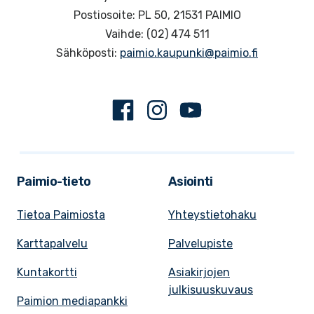
Postiosoite: PL 50, 21531 PAIMIO
Vaihde: (02) 474 511
Sähköposti:
paimio.kaupunki@paimio.fi
Facebook
Instagram
Youtube
Paimio-tieto
Asiointi
Tietoa Paimiosta
Yhteystietohaku
Karttapalvelu
Palvelupiste
Kuntakortti
Asiakirjojen
julkisuuskuvaus
Paimion mediapankki