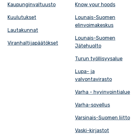
Kaupunginvaltuusto
Know your hoods
Kuulutukset
Lounais-Suomen
elinvoimakeskus
Lautakunnat
Lounais-Suomen
Viranhaltijapäätökset
Jätehuolto
Turun työllisyysalue
Lupa- ja
valvontavirasto
Varha - hyvinvointialue
Varha-sovellus
Varsinais-Suomen liitto
Vaski-kirjastot