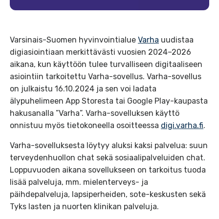
Varsinais-Suomen hyvinvointialue
Varha
uudistaa
digiasiointiaan merkittävästi vuosien 2024–2026
aikana, kun käyttöön tulee turvalliseen digitaaliseen
asiointiin tarkoitettu Varha-sovellus. Varha-sovellus
on julkaistu 16.10.2024 ja sen voi ladata
älypuhelimeen App Storesta tai Google Play-kaupasta
hakusanalla ”Varha”. Varha-sovelluksen käyttö
onnistuu myös tietokoneella osoitteessa
digi.varha.fi
.
Varha-sovelluksesta löytyy aluksi kaksi palvelua: suun
terveydenhuollon chat sekä sosiaalipalveluiden chat.
Loppuvuoden aikana sovellukseen on tarkoitus tuoda
lisää palveluja, mm. mielenterveys- ja
päihdepalveluja, lapsiperheiden, sote-keskusten sekä
Tyks lasten ja nuorten klinikan palveluja.