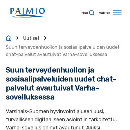
Siirry sisältöön
Hae
Valikko
Uutiset
Suun terveydenhuollon ja sosiaalipalveluiden uudet
chat-palvelut avautuivat Varha-sovelluksessa
Suun terveydenhuollon ja
sosiaalipalveluiden uudet chat-
palvelut avautuivat Varha-
sovelluksessa
Varsinais-Suomen hyvinvointialueen uusi,
turvalliseen digitaaliseen asiointiin tarkoitettu,
Varha-sovellus on nyt avautunut. Aluksi