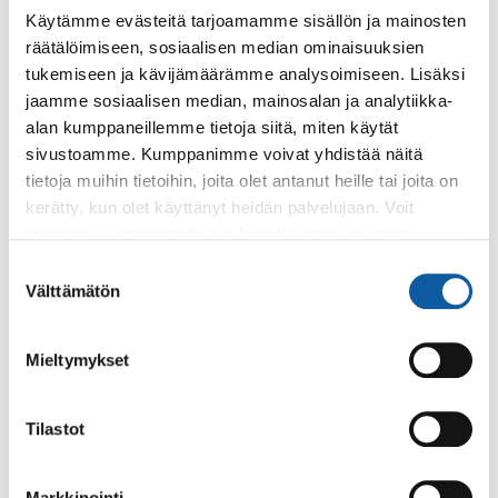
Käytämme evästeitä tarjoamamme sisällön ja mainosten
oirearviolla. Omaoloa kannattaa käyttää myös chatin
räätälöimiseen, sosiaalisen median ominaisuuksien
ollessa suljettuna.
tukemiseen ja kävijämäärämme analysoimiseen. Lisäksi
jaamme sosiaalisen median, mainosalan ja analytiikka-
Sosiaalipalveluiden chat neuvoo
alan kumppaneillemme tietoja siitä, miten käytät
sosiaalipalveluissa sekä etuuksien
sivustoamme. Kumppanimme voivat yhdistää näitä
hakemisessa
tietoja muihin tietoihin, joita olet antanut heille tai joita on
kerätty, kun olet käyttänyt heidän palvelujaan. Voit
Sosiaalipalveluiden chat tarjoaa neuvontaa ja
muuttaa evästeasetuksiesi hyväksyntää sivuston
ohjausta sosiaalipalveluista sekä etuuksien
alalaidassa olevasta
Evästeasetukset
linkistä.
Suostumuksen
hakemisesta. Chattiin vastaa Asiakasohjaus Soihdun
Välttämätön
valinta
sosiaalihuollon ammattilainen ja hän ohjaa asiakasta
eteenpäin Varhan palveluissa. Sosiaalipalveluiden
chat palvelee ma-pe klo 8.30–15.
Mieltymykset
Asiakas voi asioida sosiaalipalveluiden chatissa niin
anonyymisti kuin vahvan tunnistautumisenkin
Tilastot
kautta.
Markkinointi