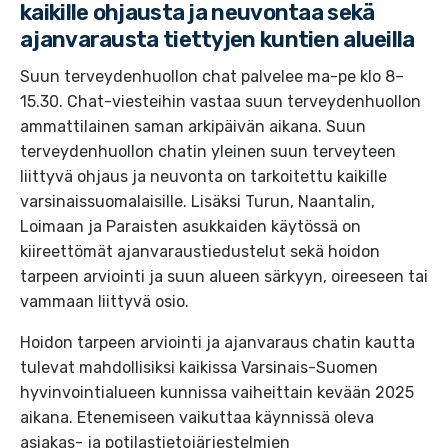
kaikille ohjausta ja neuvontaa sekä
ajanvarausta tiettyjen kuntien alueilla
Suun terveydenhuollon chat palvelee ma-pe klo 8–
15.30. Chat-viesteihin vastaa suun terveydenhuollon
ammattilainen saman arkipäivän aikana. Suun
terveydenhuollon chatin yleinen suun terveyteen
liittyvä ohjaus ja neuvonta on tarkoitettu kaikille
varsinaissuomalaisille. Lisäksi Turun, Naantalin,
Loimaan ja Paraisten asukkaiden käytössä on
kiireettömät ajanvaraustiedustelut sekä hoidon
tarpeen arviointi ja suun alueen särkyyn, oireeseen tai
vammaan liittyvä osio.
Hoidon tarpeen arviointi ja ajanvaraus chatin kautta
tulevat mahdollisiksi kaikissa Varsinais-Suomen
hyvinvointialueen kunnissa vaiheittain kevään 2025
aikana. Etenemiseen vaikuttaa käynnissä oleva
asiakas- ja potilastietojärjestelmien