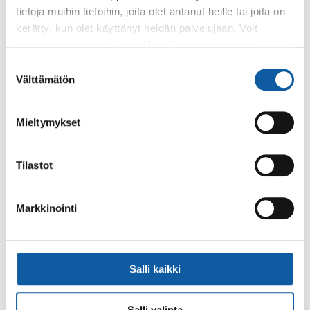
tietoja muihin tietoihin, joita olet antanut heille tai joita on
kerätty, kun olet käyttänyt heidän palvelujaan. Voit
muuttaa evästeasetuksiesi hyväksyntää sivuston
alalaidassa olevasta
Evästeasetukset
linkistä.
Suostumuksen
Välttämätön
valinta
Käyntiosoite: Vistantie 18
Postiosoite: PL 50, 21531 PAIMIO
Mieltymykset
Vaihde: (02) 474 511
Sähköposti:
paimio.kaupunki@paimio.fi
Tilastot
Markkinointi
Facebook
Instagram
Youtube
Salli kaikki
Paimio-tieto
Asiointi
Salli valinta