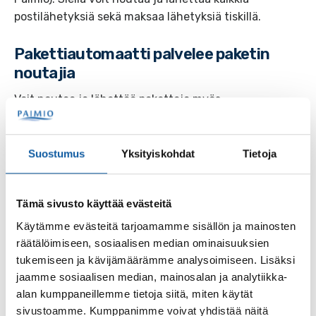
postilähetyksiä sekä maksaa lähetyksiä tiskillä.
Pakettiautomaatti palvelee paketin
noutajia
Voit noutaa ja lähettää paketteja myös
pakettiautomaateilla. Voit valita verkkokaupassa
noutopaikan, johon pakettisi lähetetään. Tarkistathan
noutopaikan Postin saapumisilmoituksesta.
Suostumus
Yksityiskohdat
Tietoja
Automaattien sijainnit:
posti.fi/kartta
.
Tämä sivusto käyttää evästeitä
Käytämme evästeitä tarjoamamme sisällön ja mainosten
räätälöimiseen, sosiaalisen median ominaisuuksien
tukemiseen ja kävijämäärämme analysoimiseen. Lisäksi
jaamme sosiaalisen median, mainosalan ja analytiikka-
Palaute
alan kumppaneillemme tietoja siitä, miten käytät
sivustoamme. Kumppanimme voivat yhdistää näitä