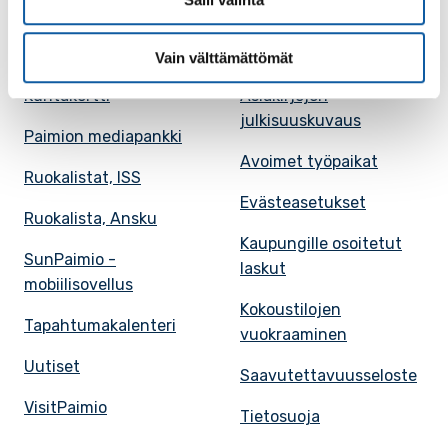
Tietoa Paimiosta
Yhteystietohaku
Karttapalvelu
Palvelupiste
Vain välttämättömät
Kuntakortti
Asiakirjojen
julkisuuskuvaus
Paimion mediapankki
Avoimet työpaikat
Ruokalistat, ISS
Evästeasetukset
Ruokalista, Ansku
Kaupungille osoitetut
SunPaimio -
laskut
mobiilisovellus
Kokoustilojen
Tapahtumakalenteri
vuokraaminen
Uutiset
Saavutettavuusseloste
VisitPaimio
Tietosuoja