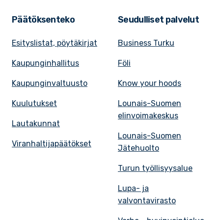
Päätöksenteko
Seudulliset palvelut
Esityslistat, pöytäkirjat
Business Turku
Kaupunginhallitus
Föli
Kaupunginvaltuusto
Know your hoods
Kuulutukset
Lounais-Suomen
elinvoimakeskus
Lautakunnat
Lounais-Suomen
Viranhaltijapäätökset
Jätehuolto
Turun työllisyysalue
Lupa- ja
valvontavirasto