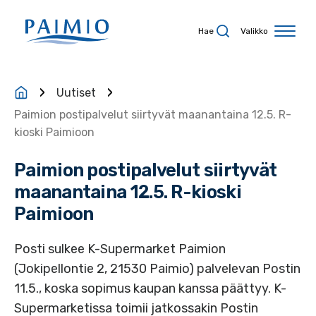
Siirry sisältöön
Hae
Valikko
Uutiset
Paimion postipalvelut siirtyvät maanantaina 12.5. R-
kioski Paimioon
Paimion postipalvelut siirtyvät
maanantaina 12.5. R-kioski
Paimioon
Posti sulkee K-Supermarket Paimion
(Jokipellontie 2, 21530 Paimio) palvelevan Postin
11.5., koska sopimus kaupan kanssa päättyy. K-
Supermarketissa toimii jatkossakin Postin