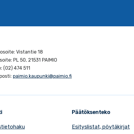
osoite: Vistantie 18
soite: PL 50, 21531 PAIMIO
: (02) 474 511
posti:
paimio.kaupunki@paimio.fi
i
Päätöksenteko
tietohaku
Esityslistat, pöytäkirjat