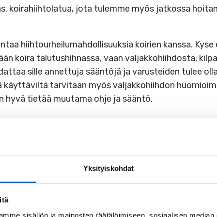
 ns. koirahiihtolatua, jota tulemme myös jatkossa hoit
aa hiihtourheilumahdollisuuksia koirien kanssa. Kyse ei
ään koira talutushihnassa, vaan valjakkohiihdosta, kilpau
ttaa sille annettuja sääntöjä ja varusteiden tulee olla l
 käyttäviltä tarvitaan myös valjakkohiihdon huomioimis
 on hyvä tietää muutama ohje ja sääntö.
säännöistä tullaan tiedottamaan kaupungin verkkosivuil
aikoilla hiihtoväylän varrella.
akkohiihtoon Rivonmäenreitillä
Yksityiskohdat
ikkoisin klo 18.30 – 22.00 ja lauantaisin klo 8.00 – 14.0
en tarkoitettuja varusteita ja välineitä käyttäen. Koiral
itä
mme sisällön ja mainosten räätälöimiseen, sosiaalisen median