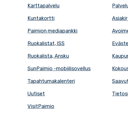
Karttapalvelu
Palvel
Kuntakortti
Asiaki
Paimion mediapankki
Avoime
Ruokalistat, ISS
Eväst
Ruokalista, Ansku
Kaupun
SunPaimio -mobiilisovellus
Kokous
Tapahtumakalenteri
Saavut
Uutiset
Tietos
VisitPaimio