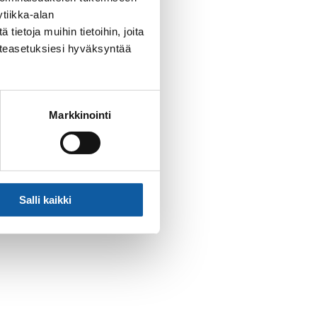
essasi huudon LATUA!
tiikka-alan
ietoja muihin tietoihin, joita
västeasetuksiesi hyväksyntää
i 4/14§)
Markkinointi
Salli kaikki