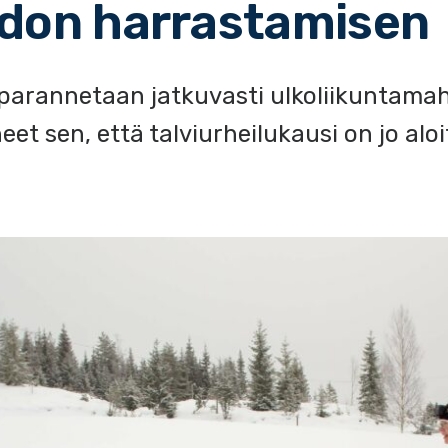
hdon harrastamisen
parannetaan jatkuvasti ulkoliikuntamahd
eet sen, että talviurheilukausi on jo aloi