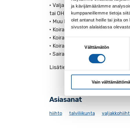
• Valjakkohiihtäjä käyttää vapaan
ja kävijämäärämme analysoim
tai OHI!, pysy oikeassa reunassa, n
kumppaneillemme tietoja siitä
olet antanut heille tai joita
• Muu koirien ulkoilutus ei ole sall
sivuston alalaidassa olevast
• Koira on ulkoilutettava ennen lad
• Koiran kanssa hiihtävä korjaa ma
Suostumuksen
• Koirat ovat koulutettuja ja ro
Välttämätön
valinta
• Sairasta tai aggressiivista koiraa 
Lisätietoja valjakkohiihdosta saa
Vain välttämättömä
Asiasanat
hiihto
talviliikunta
valjakkohiiht