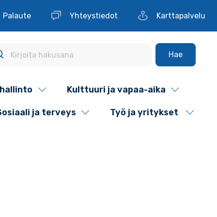
Palaute
Yhteystiedot
Karttapalvelu
Hae
hallinto
Kulttuuri ja vapaa-aika
Sosiaali ja terveys
Työ ja yritykset