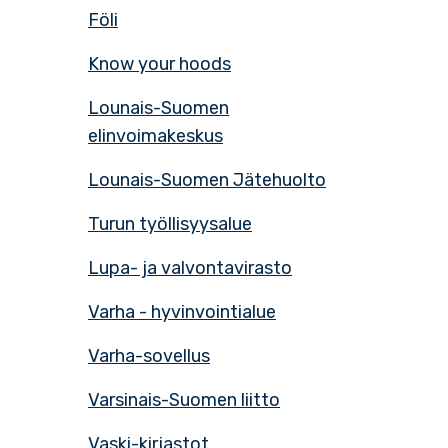
Föli
Know your hoods
Lounais-Suomen
elinvoimakeskus
Lounais-Suomen Jätehuolto
Turun työllisyysalue
Lupa- ja valvontavirasto
Varha - hyvinvointialue
Varha-sovellus
Varsinais-Suomen liitto
Vaski-kirjastot