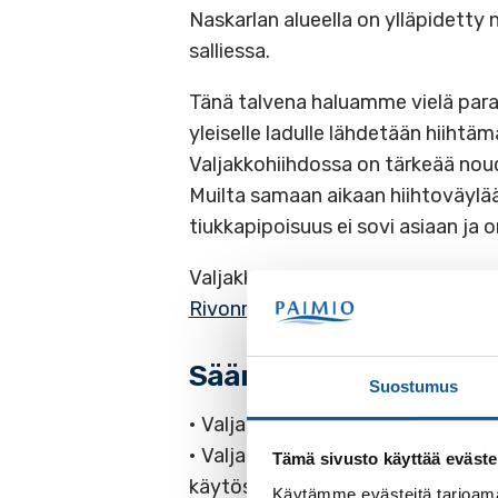
Naskarlan alueella on ylläpidetty
salliessa.
Tänä talvena haluamme vielä parant
yleiselle ladulle lähdetään hiihtäm
Valjakkohiihdossa on tärkeää nouda
Muilta samaan aikaan hiihtoväylää
tiukkapipoisuus ei sovi asiaan ja
Valjakkohiihdon aikatauluista ja 
Rivonmäenreitin
virallisilla lähtöp
Säännöt ja ohjeet valj
Suostumus
• Valjakkohiihtovuorot ovat keskivi
• Valjakkohiihtoa harrastetaan siih
Tämä sivusto käyttää eväste
käytössä joustava vetonaru.
Käytämme evästeitä tarjoama