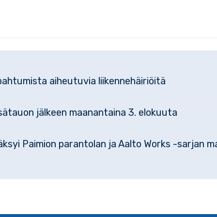
ahtumista aiheutuvia liikennehäiriöitä
esätauon jälkeen maanantaina 3. elokuuta
syi Paimion parantolan ja Aalto Works -sarjan m