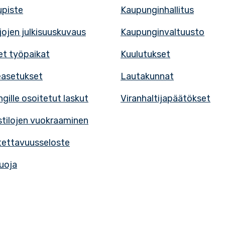
upiste
Kaupunginhallitus
rjojen julkisuuskuvaus
Kaupunginvaltuusto
t työpaikat
Kuulutukset
easetukset
Lautakunnat
gille osoitetut laskut
Viranhaltijapäätökset
tilojen vuokraaminen
ettavuusseloste
uoja