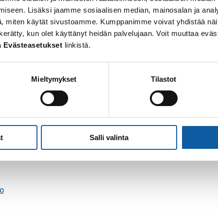
tyylin uraa ja ohittaa aina vasemmalta puolelta. Kuull
iseen. Lisäksi jaamme sosiaalisen median, mainosalan ja analy
iin valjakkohiihtäjä suhahtaa ohi.
, miten käytät sivustoamme. Kumppanimme voivat yhdistää näitä t
 on kerätty, kun olet käyttänyt heidän palvelujaan. Voit muuttaa e
ittua hiihtoväylillä järjestyslain mukaisesti (Järjestyslak
a
Evästeasetukset
linkistä.
ulle tuloa.
hdolliset jätökset pois.
kotukset sekä madotukset kunnossa.
Mieltymykset
Tilastot
ei tuoda hiihtoreitille.
t
Suomen Valjakkourheilijoiden liiton verkkosivuilta
.
t
Salli valinta
o