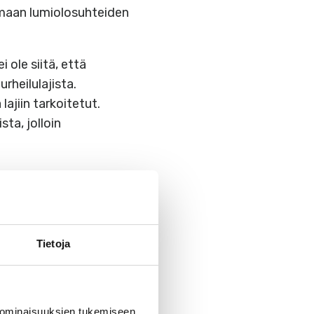
amaan lumiolosuhteiden
 ole siitä, että
rheilulajista.
ajiin tarkoitetut.
ta, jolloin
la sekä
Tietoja
0.
la on oltava valjaat ja
 ominaisuuksien tukemiseen