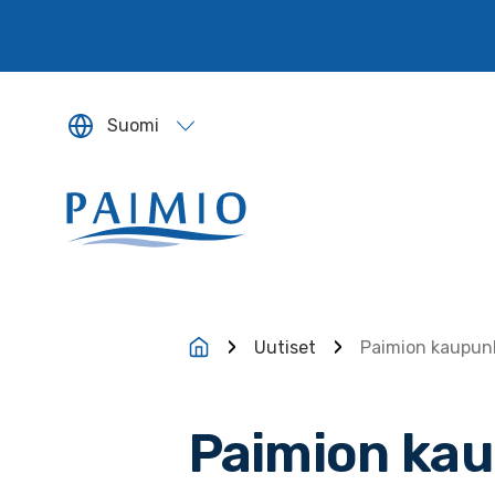
Siirry sisältöön
Suomi
Sivun kieleksi valitaan englanti.
Uutiset
Paimion kaupunk
Paimion kau