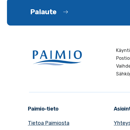
Palaute
Käynti
Postio
Vaihde
Sähkö
Paimio-tieto
Asioint
Tietoa Paimiosta
Yhteys