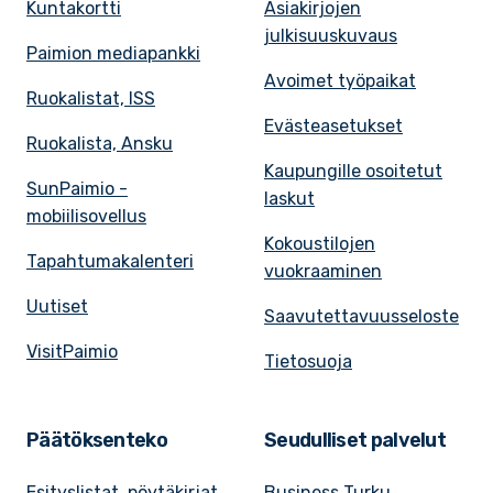
Kuntakortti
Asiakirjojen
julkisuuskuvaus
Paimion mediapankki
Avoimet työpaikat
Ruokalistat, ISS
Evästeasetukset
Ruokalista, Ansku
Kaupungille osoitetut
SunPaimio -
laskut
mobiilisovellus
Kokoustilojen
Tapahtumakalenteri
vuokraaminen
Uutiset
Saavutettavuusseloste
VisitPaimio
Tietosuoja
Päätöksenteko
Seudulliset palvelut
Esityslistat, pöytäkirjat
Business Turku