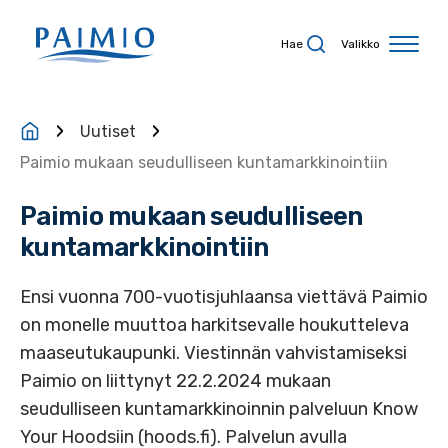
Siirry sisältöön
Hae
Valikko
Uutiset
Paimio mukaan seudulliseen kuntamarkkinointiin
Paimio mukaan seudulliseen
kuntamarkkinointiin
Ensi vuonna 700-vuotisjuhlaansa viettävä Paimio
on monelle muuttoa harkitsevalle houkutteleva
maaseutukaupunki. Viestinnän vahvistamiseksi
Paimio on liittynyt 22.2.2024 mukaan
seudulliseen kuntamarkkinoinnin palveluun Know
Your Hoodsiin (hoods.fi). Palvelun avulla