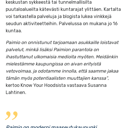
keskustan sykkeestä tai tunnelmallisilta
puutaloalueilta kätevästi kuntarajat ylittäen. Kartalta
voi tarkastella palveluja ja blogista lukea vinkkejä
seudun aktiviteetteihin. Palvelussa on mukana jo 16
kuntaa.
Paimio on onnistunut tarjoamaan asukkaille loistavat
palvelut, minkä lisäksi Paimion parantola on
ihastuttanut ulkomaisia medioita myöten. Meidänkin
mielestämme kaupungissa on aivan erityistä
vetovoimaa, ja odotamme innolla, että saamme jakaa
tämän myös potentiaalisten muuttajien kanssa”
,
kertoo Know Your Hoodsista vastaava Susanna
Lahtinen.
Paimio on moderni maaseutukaupunki