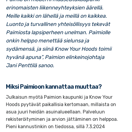
erinomaisten liikenneyhteyksien äärellä.
Meille kaikki on lähellä ja meillä on kaikkea.
Luonto ja turvallinen yhteisöllisyys tekevät
Paimiosta lapsiperheen unelman. Paimiolle
onkin helppo menettää sielunsa ja
sydämensä, ja siinä Know Your Hoods toimii
hyvänä apuna”
, Paimion elinkeinojohtaja
Jani Penttilä sanoo.
Miksi Paimioon kannattaa muuttaa?
Julkaisun myötä Paimion kaupunki ja Know Your
Hoods pyytävät paikallisia kertomaan, millaista on
asua juuri heidän asuinalueellaan. Palveluun
rekisteröityminen ja arvion jättäminen on helppoa.
Pieni kannustinkin on tiedossa, sillä 7.3.2024