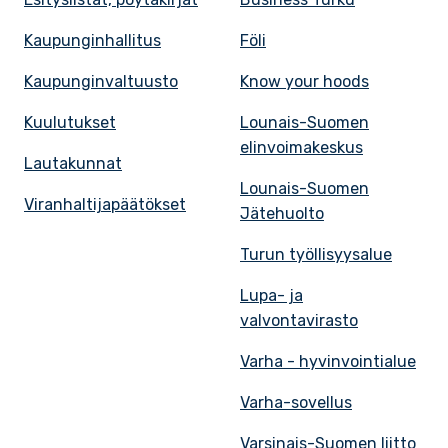
Kaupunginhallitus
Föli
Kaupunginvaltuusto
Know your hoods
Kuulutukset
Lounais-Suomen
elinvoimakeskus
Lautakunnat
Lounais-Suomen
Viranhaltijapäätökset
Jätehuolto
Turun työllisyysalue
Lupa- ja
valvontavirasto
Varha - hyvinvointialue
Varha-sovellus
Varsinais-Suomen liitto