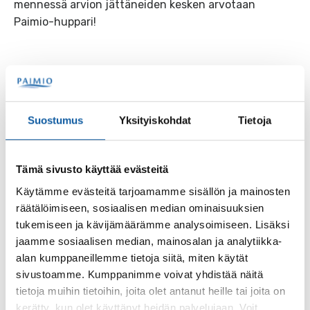
mennessä arvion jättäneiden kesken arvotaan
Paimio-huppari!
“Muuttoa harkitsevia kiinnostaa ensisijaisesti
Suostumus
Yksityiskohdat
Tietoja
paikallisten kokemukset asuinpaikoistaan.
Tämän vuoksi keräämme arvioita Hoodsiin.
Asukkaiden kommentit antavat arvokasta
Tämä sivusto käyttää evästeitä
tietoa muuttajille, mutta myös kaupunki voi
Käytämme evästeitä tarjoamamme sisällön ja mainosten
saada tärkeää tietoa aluekehityksen tueksi,”
räätälöimiseen, sosiaalisen median ominaisuuksien
kertoo Susanna Lahtinen.
tukemiseen ja kävijämäärämme analysoimiseen. Lisäksi
jaamme sosiaalisen median, mainosalan ja analytiikka-
alan kumppaneillemme tietoja siitä, miten käytät
Know Your Hoods ja Paimion asuinalueiden esittelyt
sivustoamme. Kumppanimme voivat yhdistää näitä
löytyvät osoitteesta
hoods.fi
tietoja muihin tietoihin, joita olet antanut heille tai joita on
kerätty, kun olet käyttänyt heidän palvelujaan. Voit