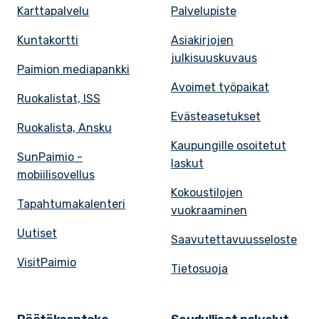
Karttapalvelu
Palvelupiste
Kuntakortti
Asiakirjojen
julkisuuskuvaus
Paimion mediapankki
Avoimet työpaikat
Ruokalistat, ISS
Evästeasetukset
Ruokalista, Ansku
Kaupungille osoitetut
SunPaimio -
laskut
mobiilisovellus
Kokoustilojen
Tapahtumakalenteri
vuokraaminen
Uutiset
Saavutettavuusseloste
VisitPaimio
Tietosuoja