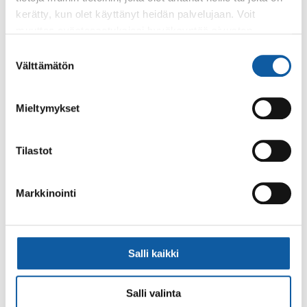
lausuntokierrokselle
kerätty, kun olet käyttänyt heidän palvelujaan. Voit
muuttaa evästeasetuksiesi hyväksyntää sivuston
25.2.
alalaidassa olevasta
Evästeasetukset
linkistä.
Suostumuksen
Avustajakoulutus Salossa maaliskuun
Välttämätön
valinta
puolivälissä - ilmoittaudu etukäteen
Mieltymykset
8.7.
Varhan toimipaikkamuutokset
Tilastot
Markkinointi
Palaute
Salli kaikki
Salli valinta