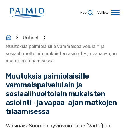
Siirry sisältöön
Hae
Valikko
Uutiset
Muutoksia paimiolaisille vammaispalvelulain ja
sosiaalihuoltolain mukaisten asiointi-​ ja vapaa-​ajan
matkojen tilaamisessa
Muutoksia paimiolaisille
vammaispalvelulain ja
sosiaalihuoltolain mukaisten
asiointi-​ ja vapaa-​ajan matkojen
tilaamisessa
Varsinais-Suomen hyvinvointialue (Varha) on