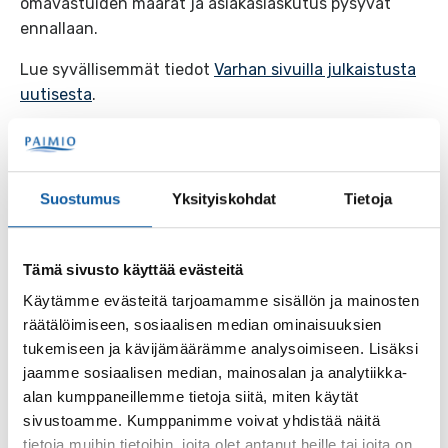
omavastuiden määrät ja asiakaslaskutus pysyvät
ennallaan.
Lue syvällisemmät tiedot
Varhan sivuilla julkaistusta
uutisesta
.
Asiasanat
Suostumus
Yksityiskohdat
Tietoja
kuljetuspalvelut
vammaispalvelut
varha
Tämä sivusto käyttää evästeitä
Aiheesta lisää
Käytämme evästeitä tarjoamamme sisällön ja mainosten
räätälöimiseen, sosiaalisen median ominaisuuksien
tukemiseen ja kävijämäärämme analysoimiseen. Lisäksi
jaamme sosiaalisen median, mainosalan ja analytiikka-
15.6.
alan kumppaneillemme tietoja siitä, miten käytät
Varhan palveluverkkosuunnitelma ja
sivustoamme. Kumppanimme voivat yhdistää näitä
palveluverkkovisio lähetetty
tietoja muihin tietoihin, joita olet antanut heille tai joita on