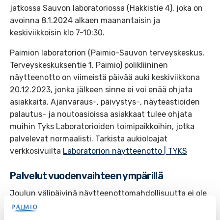
jatkossa Sauvon laboratoriossa (Hakkistie 4), joka on
avoinna 8.1.2024 alkaen maanantaisin ja
keskiviikkoisin klo 7-10:30.
Paimion laboratorion (Paimio-Sauvon terveyskeskus,
Terveyskeskuksentie 1, Paimio) polikliininen
näytteenotto on viimeistä päivää auki keskiviikkona
20.12.2023, jonka jälkeen sinne ei voi enää ohjata
asiakkaita. Ajanvaraus-, päivystys-, näyteastioiden
palautus- ja noutoasioissa asiakkaat tulee ohjata
muihin Tyks Laboratorioiden toimipaikkoihin, jotka
palvelevat normaalisti. Tarkista aukioloajat
verkkosivuilta
Laboratorion näytteenotto | TYKS
Palvelut vuodenvaihteen ympärillä
Joulun välipäivinä näytteenottomahdollisuutta ei ole
Paimiossa eikä Sauvossa, vaan pitää hakeutua
esimerkiksi Kaarinan tai Salon pisteisiin.