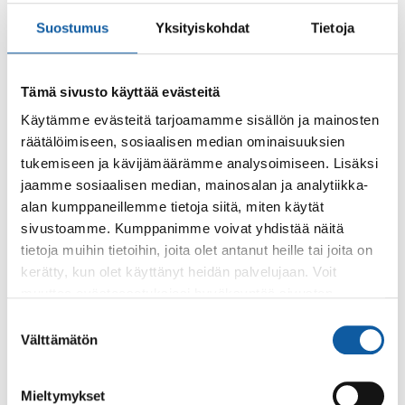
Suostumus
Yksityiskohdat
Tietoja
Sauvon laboratorio (Sauvon terveysasema, Hakkistie
4, Sauvo) on poikkeuksellisesti avoinna 2.-5.1.2024 klo
7:00-10:30.
Tämä sivusto käyttää evästeitä
Tiedusteluihin vastaa Anna-Maria Sedig
Käytämme evästeitä tarjoamamme sisällön ja mainosten
hallinnollinen osastonhoitaja, Tyks Laboratoriot
räätälöimiseen, sosiaalisen median ominaisuuksien
p. 050 4062 814
tukemiseen ja kävijämäärämme analysoimiseen. Lisäksi
anna-maria.sedig@varha.fi
jaamme sosiaalisen median, mainosalan ja analytiikka-
alan kumppaneillemme tietoja siitä, miten käytät
sivustoamme. Kumppanimme voivat yhdistää näitä
tietoja muihin tietoihin, joita olet antanut heille tai joita on
Asiasanat
kerätty, kun olet käyttänyt heidän palvelujaan. Voit
muuttaa evästeasetuksiesi hyväksyntää sivuston
laboratorio
alalaidassa olevasta
Evästeasetukset
linkistä.
Suostumuksen
Välttämätön
valinta
Mieltymykset