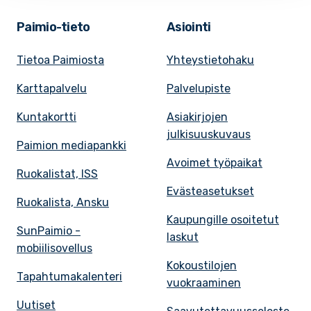
Paimio-tieto
Asiointi
Tietoa Paimiosta
Yhteystietohaku
Karttapalvelu
Palvelupiste
Kuntakortti
Asiakirjojen
julkisuuskuvaus
Paimion mediapankki
Avoimet työpaikat
Ruokalistat, ISS
Evästeasetukset
Ruokalista, Ansku
Kaupungille osoitetut
SunPaimio -
laskut
mobiilisovellus
Kokoustilojen
Tapahtumakalenteri
vuokraaminen
Uutiset