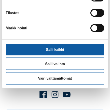
Palaute
Tilastot
Markkinointi
Salli kaikki
Käyntiosoite: Vistantie 18
Postiosoite: PL 50, 21531 PAIMIO
Salli valinta
Vaihde: (02) 474 511
Sähköposti:
paimio.kaupunki@paimio.fi
Vain välttämättömät
Facebook
Instagram
Youtube