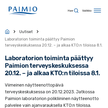
Siirry sisältöön
Hae
Valikko
Uutiset
Laboratorion toiminta päättyy Paimion
terveyskeskuksessa 20.12. – ja alkaa KTO:n tiloissa 8.1.
Laboratorion toiminta päättyy
Paimion terveyskeskuksessa
20.12. – ja alkaa KTO:n tiloissa 8.1.
Viimeinen näytteenottopäivä
terveyskeskuksessa on 20.12.2023. Jatkossa
Paimion laboratorion polikliininen näytteenotto
palvelee vain ajanvarauksella KTO:n tiloissa.