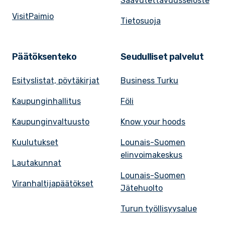
Saavutettavuusseloste
VisitPaimio
Tietosuoja
Päätöksenteko
Seudulliset palvelut
Esityslistat, pöytäkirjat
Business Turku
Kaupunginhallitus
Föli
Kaupunginvaltuusto
Know your hoods
Kuulutukset
Lounais-Suomen
elinvoimakeskus
Lautakunnat
Lounais-Suomen
Viranhaltijapäätökset
Jätehuolto
Turun työllisyysalue