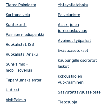
Tietoa Paimiosta
Yhteystietohaku
Karttapalvelu
Palvelupiste
Kuntakortti
Asiakirjojen
julkisuuskuvaus
Paimion mediapankki
Avoimet työpaikat
Ruokalistat, ISS
Evästeasetukset
Ruokalista, Ansku
Kaupungille osoitetut
SunPaimio -
laskut
mobiilisovellus
Kokoustilojen
Tapahtumakalenteri
vuokraaminen
Uutiset
Saavutettavuusseloste
VisitPaimio
Tietosuoja