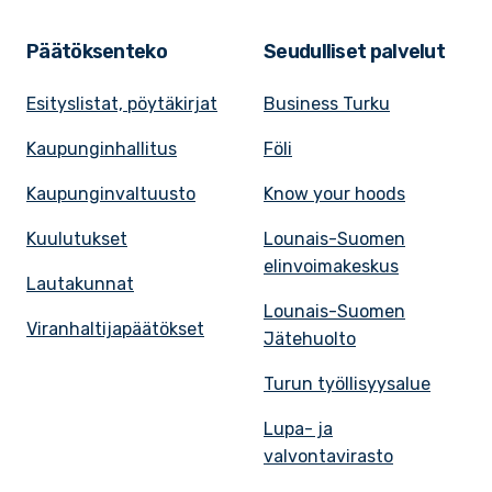
Päätöksenteko
Seudulliset palvelut
Esityslistat, pöytäkirjat
Business Turku
Kaupunginhallitus
Föli
Kaupunginvaltuusto
Know your hoods
Kuulutukset
Lounais-Suomen
elinvoimakeskus
Lautakunnat
Lounais-Suomen
Viranhaltijapäätökset
Jätehuolto
Turun työllisyysalue
Lupa- ja
valvontavirasto