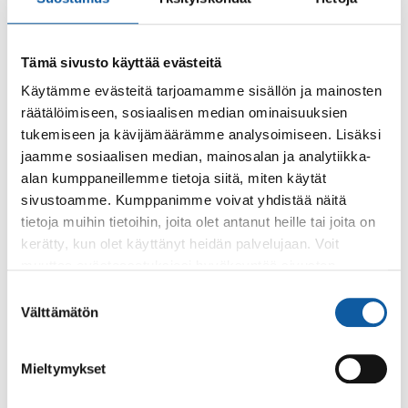
6.3.
Kaupungin kesätyöpaikkahaku arvottavien
paikkojen osalta avautunut
Tämä sivusto käyttää evästeitä
Käytämme evästeitä tarjoamamme sisällön ja mainosten
12.2.
räätälöimiseen, sosiaalisen median ominaisuuksien
Kotoutumispalveluissa muutoksia
tukemiseen ja kävijämäärämme analysoimiseen. Lisäksi
jaamme sosiaalisen median, mainosalan ja analytiikka-
10.2.
alan kumppaneillemme tietoja siitä, miten käytät
Yritysten on nyt mahdollista hakea nuorten
sivustoamme. Kumppanimme voivat yhdistää näitä
työllistymisseteliä
tietoja muihin tietoihin, joita olet antanut heille tai joita on
kerätty, kun olet käyttänyt heidän palvelujaan. Voit
muuttaa evästeasetuksiesi hyväksyntää sivuston
alalaidassa olevasta
Evästeasetukset
linkistä.
Suostumuksen
Välttämätön
valinta
Mieltymykset
Palaute