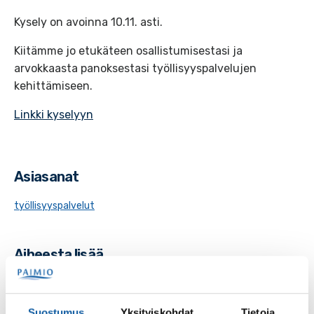
Kysely on avoinna 10.11. asti.
Kiitämme jo etukäteen osallistumisestasi ja
arvokkaasta panoksestasi työllisyyspalvelujen
kehittämiseen.
Linkki kyselyyn
Asiasanat
työllisyyspalvelut
Aiheesta lisää
Suostumus
Yksityiskohdat
Tietoja