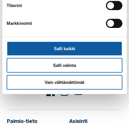
Tilastot
Markkinointi
Käyntiosoite: Vistantie 18
Salli kaikki
Postiosoite: PL 50, 21531 PAIMIO
Vaihde: (02) 474 511
Salli valinta
Sähköposti:
paimio.kaupunki@paimio.fi
Vain välttämättömät
Facebook
Instagram
Youtube
Paimio-tieto
Asiointi