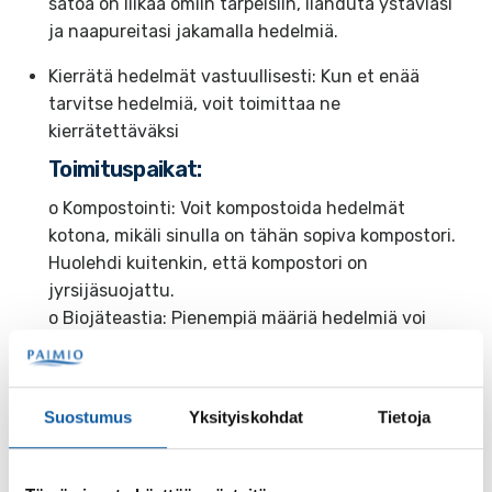
satoa on liikaa omiin tarpeisiin, ilahduta ystäviäsi
ja naapureitasi jakamalla hedelmiä.
Kierrätä hedelmät vastuullisesti: Kun et enää
tarvitse hedelmiä, voit toimittaa ne
kierrätettäväksi
Toimituspaikat:
o Kompostointi: Voit kompostoida hedelmät
kotona, mikäli sinulla on tähän sopiva kompostori.
Huolehdi kuitenkin, että kompostori on
jyrsijäsuojattu.
o Biojäteastia: Pienempiä määriä hedelmiä voi
laittaa myös biojäteastiaan, mikäli sellainen on
käytössä.
o
Paimion lajitteluasema
(Muurassuontie 4):
Suostumus
Yksityiskohdat
Tietoja
Omenat, luumut ja muut hedelmät voi viedä viime
kädessä Paimion lajitteluasemalle, jossa ne
kierrätetään asianmukaisesti (maksu: 2,00 €/200 l