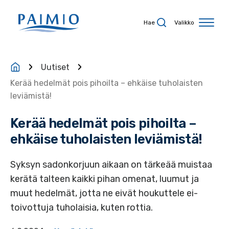
Siirry sisältöön
Hae
Valikko
Uutiset
Kerää hedelmät pois pihoilta – ehkäise tuholaisten
leviämistä!
Kerää hedelmät pois pihoilta –
ehkäise tuholaisten leviämistä!
Syksyn sadonkorjuun aikaan on tärkeää muistaa
kerätä talteen kaikki pihan omenat, luumut ja
muut hedelmät, jotta ne eivät houkuttele ei-
toivottuja tuholaisia, kuten rottia.