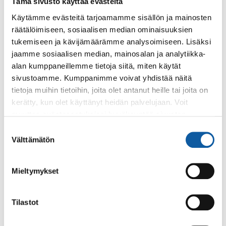
Tämä sivusto käyttää evästeitä
tai 10,00 €/m³).
Käytämme evästeitä tarjoamamme sisällön ja mainosten
räätälöimiseen, sosiaalisen median ominaisuuksien
tukemiseen ja kävijämäärämme analysoimiseen. Lisäksi
jaamme sosiaalisen median, mainosalan ja analytiikka-
Asiasanat
alan kumppaneillemme tietoja siitä, miten käytät
sivustoamme. Kumppanimme voivat yhdistää näitä
jätehuolto
kompostointi
lajitteluasema
tietoja muihin tietoihin, joita olet antanut heille tai joita on
kerätty, kun olet käyttänyt heidän palvelujaan. Voit
muuttaa evästeasetuksiesi hyväksyntää sivuston
Aiheesta lisää
alalaidassa olevasta
Evästeasetukset
linkistä.
Suostumuksen
Välttämätön
valinta
1.7.
Mieltymykset
Maauimala Ankkalammen uimavedessä
havaittu sinilevää
Tilastot
23.6.