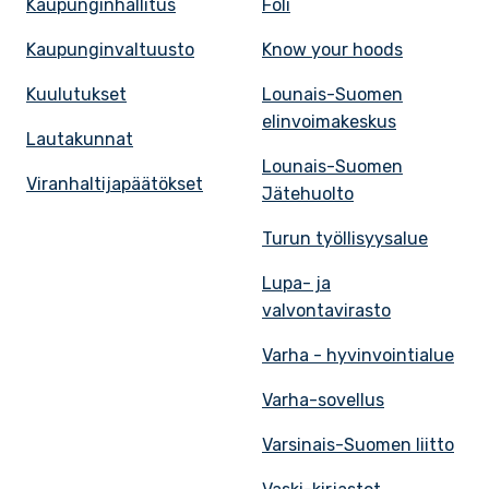
Kaupunginhallitus
Föli
Kaupunginvaltuusto
Know your hoods
Kuulutukset
Lounais-Suomen
elinvoimakeskus
Lautakunnat
Lounais-Suomen
Viranhaltijapäätökset
Jätehuolto
Turun työllisyysalue
Lupa- ja
valvontavirasto
Varha - hyvinvointialue
Varha-sovellus
Varsinais-Suomen liitto