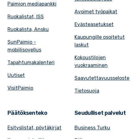
Paimion mediapankki
Avoimet työpaikat
Ruokalistat, ISS
Evästeasetukset
Ruokalista, Ansku
Kaupungille osoitetut
SunPaimio -
laskut
mobiilisovellus
Kokoustilojen
Tapahtumakalenteri
vuokraaminen
Uutiset
Saavutettavuusseloste
VisitPaimio
Tietosuoja
Päätöksenteko
Seudulliset palvelut
Esityslistat, pöytäkirjat
Business Turku