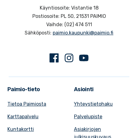
Käyntiosoite: Vistantie 18
Postiosoite: PL 50, 21531 PAIMIO
Vaihde: (02) 474 511
Sähköposti:
paimio.kaupunki@paimio.fi
Facebook
Instagram
Youtube
Paimio-tieto
Asiointi
Tietoa Paimiosta
Yhteystietohaku
Karttapalvelu
Palvelupiste
Kuntakortti
Asiakirjojen
julkisuuskuvaus