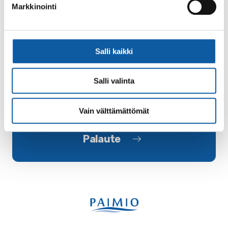
Markkinointi
26.7.
Maailmanperintökomitea hyväksyi Paimion
parantolan ja Aalto Works -sarjan
Salli kaikki
maailmanperintöluetteloon
Salli valinta
Vain välttämättömät
Palaute