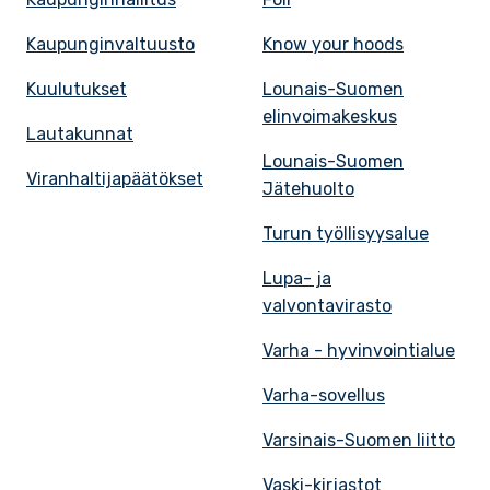
Kaupunginvaltuusto
Know your hoods
Kuulutukset
Lounais-Suomen
elinvoimakeskus
Lautakunnat
Lounais-Suomen
Viranhaltijapäätökset
Jätehuolto
Turun työllisyysalue
Lupa- ja
valvontavirasto
Varha - hyvinvointialue
Varha-sovellus
Varsinais-Suomen liitto
Vaski-kirjastot