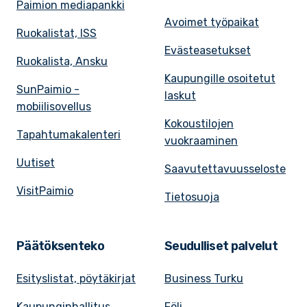
Paimion mediapankki
Avoimet työpaikat
Ruokalistat, ISS
Evästeasetukset
Ruokalista, Ansku
Kaupungille osoitetut
SunPaimio -
laskut
mobiilisovellus
Kokoustilojen
Tapahtumakalenteri
vuokraaminen
Uutiset
Saavutettavuusseloste
VisitPaimio
Tietosuoja
Päätöksenteko
Seudulliset palvelut
Esityslistat, pöytäkirjat
Business Turku
Kaupunginhallitus
Föli