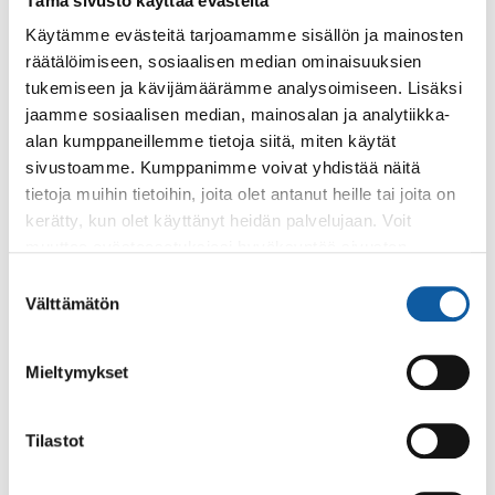
Tämä sivusto käyttää evästeitä
Käytämme evästeitä tarjoamamme sisällön ja mainosten
hyte-tuki
hyvinvoinnin ja tervyden edistäminen
räätälöimiseen, sosiaalisen median ominaisuuksien
koulutustuki
kulttuuri
liikunta
nuorisotyö
tukemiseen ja kävijämäärämme analysoimiseen. Lisäksi
jaamme sosiaalisen median, mainosalan ja analytiikka-
perustoimintatuki
alan kumppaneillemme tietoja siitä, miten käytät
sivustoamme. Kumppanimme voivat yhdistää näitä
tietoja muihin tietoihin, joita olet antanut heille tai joita on
Aiheesta lisää
kerätty, kun olet käyttänyt heidän palvelujaan. Voit
muuttaa evästeasetuksiesi hyväksyntää sivuston
alalaidassa olevasta
Evästeasetukset
linkistä.
Suostumuksen
Välttämätön
3.8.
valinta
Seuraavina viikonloppuina tapahtumista
aiheutuvia liikennehäiriöitä
Mieltymykset
1.8.
Tilastot
Solina ja Kolina avautuvat kesätauon jälkeen
maanantaina 3. elokuuta