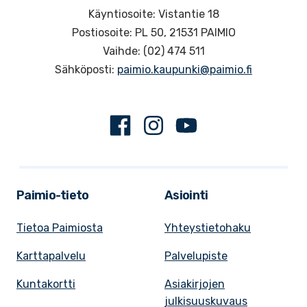
Käyntiosoite: Vistantie 18
Postiosoite: PL 50, 21531 PAIMIO
Vaihde: (02) 474 511
Sähköposti:
paimio.kaupunki@paimio.fi
Facebook
Instagram
Youtube
Paimio-tieto
Asiointi
Tietoa Paimiosta
Yhteystietohaku
Karttapalvelu
Palvelupiste
Kuntakortti
Asiakirjojen
julkisuuskuvaus