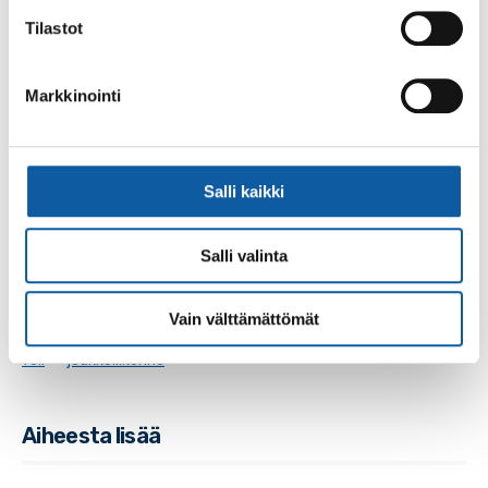
tiheämpää liikennöintiä parantolalle/parantolasta
Tilastot
printtiaikatauluja tarvitaan – erityisesti seniori-
ikäisille asiakkaille, jotka käyttävät pääosin
Markkinointi
kaupungin sisäisiä linjoja
Saatuja palautteita hyödynnetään, kun seuraavien
liikennöintikausien reittejä Turun
Salli kaikki
joukkoliikennetoimistossa suunnitellaan.
Salli valinta
Asiasanat
Vain välttämättömät
föli
joukkoliikenne
Aiheesta lisää