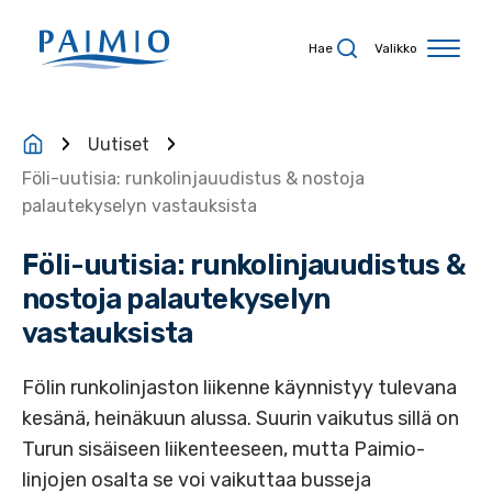
Siirry sisältöön
Hae
Valikko
Uutiset
Föli-uutisia: runkolinjauudistus & nostoja
palautekyselyn vastauksista
Föli-uutisia: runkolinjauudistus &
nostoja palautekyselyn
vastauksista
Fölin runkolinjaston liikenne käynnistyy tulevana
kesänä, heinäkuun alussa. Suurin vaikutus sillä on
Turun sisäiseen liikenteeseen, mutta Paimio-
linjojen osalta se voi vaikuttaa busseja