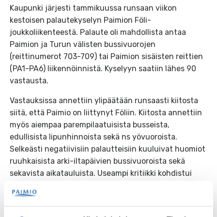
Kaupunki järjesti tammikuussa runsaan viikon
kestoisen palautekyselyn Paimion Föli-
joukkoliikenteestä. Palaute oli mahdollista antaa
Paimion ja Turun välisten bussivuorojen
(reittinumerot 703-709) tai Paimion sisäisten reittien
(PA1-PA6) liikennöinnistä. Kyselyyn saatiin lähes 90
vastausta.
Vastauksissa annettiin ylipäätään runsaasti kiitosta
siitä, että Paimio on liittynyt Föliin. Kiitosta annettiin
myös aiempaa parempilaatuisista busseista,
edullisista lipunhinnoista sekä ns yövuoroista.
Selkeästi negatiivisiin palautteisiin kuuluivat huomiot
ruuhkaisista arki-iltapäivien bussivuoroista sekä
sekavista aikatauluista. Useampi kritiikki kohdistui
myös siihen, että bussit eivät pysy aikataulussa.
Sisäisten reittien osalta nousi esille se, että Veikkarin
suunnasta puuttuu liikenne kokonaan (aiemmin eli