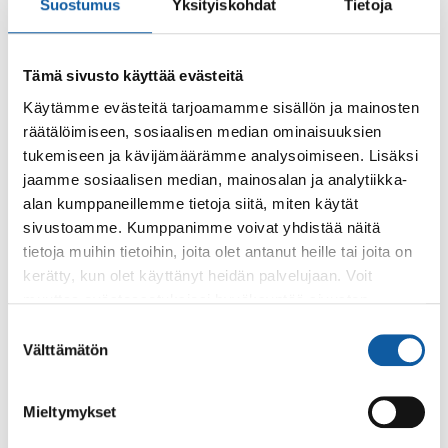
Suostumus
Yksityiskohdat
Tietoja
ennen Paimion liittymistä Föliin siellä kulki
palveluliikenne)
Tämä sivusto käyttää evästeitä
Nopeat vuorot toivelistan kärjessä
Käytämme evästeitä tarjoamamme sisällön ja mainosten
Palautteissa esitettiin runsaasti erilaisia
räätälöimiseen, sosiaalisen median ominaisuuksien
kehitystoiveita. Tässä niistä keskeisimmät:
tukemiseen ja kävijämäärämme analysoimiseen. Lisäksi
jaamme sosiaalisen median, mainosalan ja analytiikka-
lisää moottoritietä kulkevia nopeita vuoroja (linja
alan kumppaneillemme tietoja siitä, miten käytät
709)
sivustoamme. Kumppanimme voivat yhdistää näitä
Jokelan koulun pysäkkitaskulle liikennöinti kaikkien
tietoja muihin tietoihin, joita olet antanut heille tai joita on
kerätty, kun olet käyttänyt heidän palvelujaan. Voit
reittien osalta palvelisi Moision/Räpälän/Oinilan
muuttaa evästeasetuksiesi hyväksyntää sivuston
alueita
alalaidassa olevasta
Evästeasetukset
linkistä.
Suostumuksen
lisää työmatka-aikatauluun ja Turun oppilaitosten
Välttämätön
valinta
aikatauluun paremmin sopivaa liikennettä
liikennöintiä Kriivarin / Tapiolan kautta
Mieltymykset