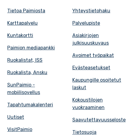
Tietoa Paimiosta
Yhteystietohaku
Karttapalvelu
Palvelupiste
Kuntakortti
Asiakirjojen
julkisuuskuvaus
Paimion mediapankki
Avoimet työpaikat
Ruokalistat, ISS
Evästeasetukset
Ruokalista, Ansku
Kaupungille osoitetut
SunPaimio -
laskut
mobiilisovellus
Kokoustilojen
Tapahtumakalenteri
vuokraaminen
Uutiset
Saavutettavuusseloste
VisitPaimio
Tietosuoja