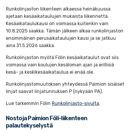
Runkolinjaston liikenteen alkaessa heinäkuussa
ajetaan kesäaikataulujen mukaista liikennettä.
Kesäaikataulukausi on voimassa kuitenkin vain
10.8.2025 saakka. Tämän jälkeen alkaa runkolinjaston
ensimmäinen perusaikataulujen kausi ja se jatkuu
aina 31.5.2026 saakka.
Runkolinjaston myötä Fölin kesäaikataulut ovat siis
voimassa vain koulujen kesäloman ajan ja erillisiä
kesä- ja keskikesäaikataulua ei enää ole.
Runkolinjastomuutoksen yhteydessä Paimion sisäiset
linjat saavat linjatunnuksen P (nykyään PA).
Lue tarkemmin Fölin
Runkolinjasto-sivulta
.
Nostoja Paimion Föli-liikenteen
palautekyselystä