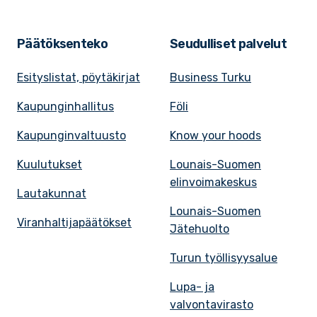
Päätöksenteko
Seudulliset palvelut
Esityslistat, pöytäkirjat
Business Turku
Kaupunginhallitus
Föli
Kaupunginvaltuusto
Know your hoods
Kuulutukset
Lounais-Suomen
elinvoimakeskus
Lautakunnat
Lounais-Suomen
Viranhaltijapäätökset
Jätehuolto
Turun työllisyysalue
Lupa- ja
valvontavirasto