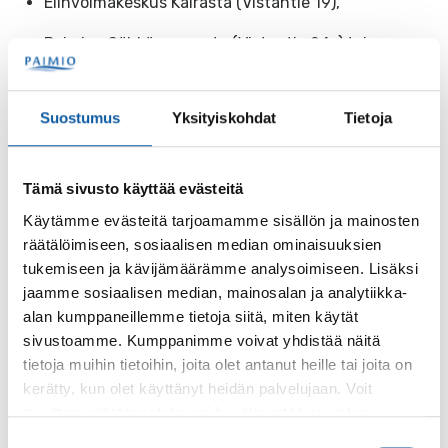
Elinvoimakeskus Kairasta (Vistantie 19),
Paimion Sähkömuseosta (Vistantie 24a) tai
Paimion R-kioskista (Asematie 2).
Suostumus
Yksityiskohdat
Tietoja
Huomioitavaa kesäaikataulujen osalta
Linjojen 703 – 709 aikataulut (pdf)
Tämä sivusto käyttää evästeitä
Käytämme evästeitä tarjoamamme sisällön ja mainosten
Paimion sisäisistä linjoista kesällä liikennöi vain P5
räätälöimiseen, sosiaalisen median ominaisuuksien
–
katso aikataulu (pdf)
tukemiseen ja kävijämäärämme analysoimiseen. Lisäksi
jaamme sosiaalisen median, mainosalan ja analytiikka-
Juhannusaattona 19.6.2026 liikennöidään
alan kumppaneillemme tietoja siitä, miten käytät
lauantaiaikatauluilla
sivustoamme. Kumppanimme voivat yhdistää näitä
Juhannuspäivänä 20.6.2026 liikennöidään
tietoja muihin tietoihin, joita olet antanut heille tai joita on
pyhätauluilla ja lisäksi ajetaan sekä perjantain
kerätty, kun olet käyttänyt heidän palvelujaan. Voit
myöhäisvuorot että normaali yöliikenne
muuttaa evästeasetuksiesi hyväksyntää sivuston
alalaidassa olevasta
Evästeasetukset
linkistä.
Suostumuksen