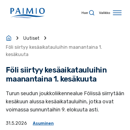
Siirry sisältöön
Hae
Valikko
Uutiset
Föli siirtyy kesäaikatauluihin maanantaina 1.
kesäkuuta
Föli siirtyy kesäaikatauluihin
maanantaina 1. kesäkuuta
Turun seudun joukkoliikennealue Fölissä siirrytään
kesäkuun alussa kesäaikatauluihin, jotka ovat
voimassa sunnuntaihin 9. elokuuta asti.
31.5.2026
Asuminen