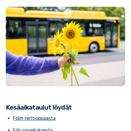
Kesäaikataulut löydät
Fölin reittioppaasta
Föli-sovelluksesta