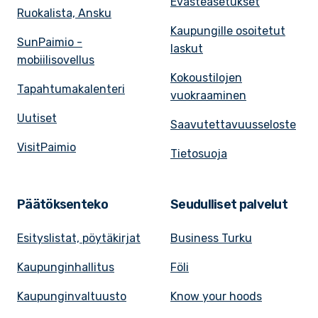
Evästeasetukset
Ruokalista, Ansku
Kaupungille osoitetut
SunPaimio -
laskut
mobiilisovellus
Kokoustilojen
Tapahtumakalenteri
vuokraaminen
Uutiset
Saavutettavuusseloste
VisitPaimio
Tietosuoja
Päätöksenteko
Seudulliset palvelut
Esityslistat, pöytäkirjat
Business Turku
Kaupunginhallitus
Föli
Kaupunginvaltuusto
Know your hoods