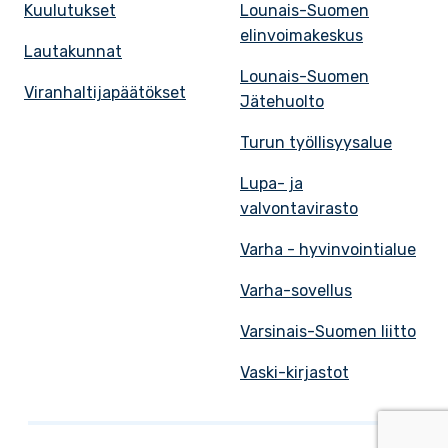
Kuulutukset
Lounais-Suomen
elinvoimakeskus
Lautakunnat
Lounais-Suomen
Viranhaltijapäätökset
Jätehuolto
Turun työllisyysalue
Lupa- ja
valvontavirasto
Varha - hyvinvointialue
Varha-sovellus
Varsinais-Suomen liitto
Vaski-kirjastot