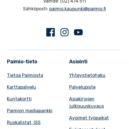
Vaihde: (02) 474 511
Sähköposti:
paimio.kaupunki@paimio.fi
Facebook
Instagram
Youtube
Paimio-tieto
Asiointi
Tietoa Paimiosta
Yhteystietohaku
Karttapalvelu
Palvelupiste
Kuntakortti
Asiakirjojen
julkisuuskuvaus
Paimion mediapankki
Avoimet työpaikat
Ruokalistat, ISS