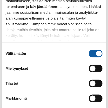
räätälöimiseen, sosiaalisen median ominaisuuksien
esiopetus
varhaiskasvatus
tukemiseen ja kävijämäärämme analysoimiseen. Lisäksi
jaamme sosiaalisen median, mainosalan ja analytiikka-
alan kumppaneillemme tietoja siitä, miten käytät
sivustoamme. Kumppanimme voivat yhdistää näitä
tietoja muihin tietoihin, joita olet antanut heille tai joita on
kerätty, kun olet käyttänyt heidän palvelujaan. Voit
Palaute
muuttaa evästeasetuksiesi hyväksyntää sivuston
alalaidassa olevasta
Evästeasetukset
linkistä.
Suostumuksen
Välttämätön
valinta
Mieltymykset
Tilastot
Käyntiosoite: Vistantie 18
Postiosoite: PL 50, 21531 PAIMIO
Markkinointi
Vaihde: (02) 474 511
Sähköposti:
paimio.kaupunki@paimio.fi