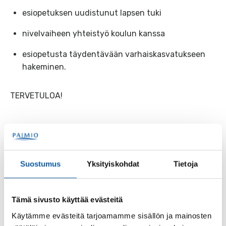
esiopetuksen uudistunut lapsen tuki
nivelvaiheen yhteistyö koulun kanssa
esiopetusta täydentävään varhaiskasvatukseen
hakeminen.
TERVETULOA!
Esiopetus-info huoltajille
Suostumus
Yksityiskohdat
Tietoja
Esiopetus-info huoltajille 28012026
Tämä sivusto käyttää evästeitä
Käytämme evästeitä tarjoamamme sisällön ja mainosten
Asiasanat