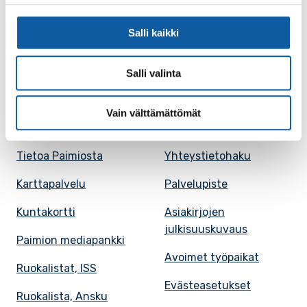
Salli kaikki
Facebook
Instagram
Youtube
Salli valinta
Vain välttämättömät
Paimio-tieto
Asiointi
Tietoa Paimiosta
Yhteystietohaku
Karttapalvelu
Palvelupiste
Kuntakortti
Asiakirjojen
julkisuuskuvaus
Paimion mediapankki
Avoimet työpaikat
Ruokalistat, ISS
Evästeasetukset
Ruokalista, Ansku