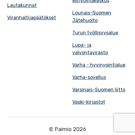
elinvoimakeskus
Lautakunnat
Lounais-Suomen
Viranhaltijapäätökset
Jätehuolto
Turun työllisyysalue
Lupa- ja
valvontavirasto
Varha - hyvinvointialue
Varha-sovellus
Varsinais-Suomen liitto
Vaski-kirjastot
© Paimio 2026