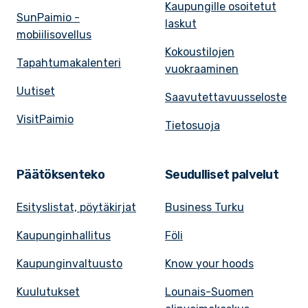
Kaupungille osoitetut
SunPaimio -
laskut
mobiilisovellus
Kokoustilojen
Tapahtumakalenteri
vuokraaminen
Uutiset
Saavutettavuusseloste
VisitPaimio
Tietosuoja
Päätöksenteko
Seudulliset palvelut
Esityslistat, pöytäkirjat
Business Turku
Kaupunginhallitus
Föli
Kaupunginvaltuusto
Know your hoods
Kuulutukset
Lounais-Suomen