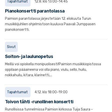
Tapahtumat
12.8. klo 13:00–14:45
Pianokonsertti parantolassa
Paimion parantolassa järjestetään 12. elokuuta Turun
musiikkijuhlien ohjelmistoon kuuluva Paavali Jumppasen
pianokonsertti.
Sivut
Soiton- ja laulunopetus
Meillä voi opiskella monipuolisesti!Paimion musiikkiopistossa
oppilaan pääaineena voi olla piano, viulu, sello, huilu,
nokkahuilu, kitara, klarinetti,...
Tapahtumat
4.12. klo 18:00–19:00
Toivon tähti -runollinen konsertti
Runollisissa tunnelmissa Paimion kirkossa Tuija Saura -