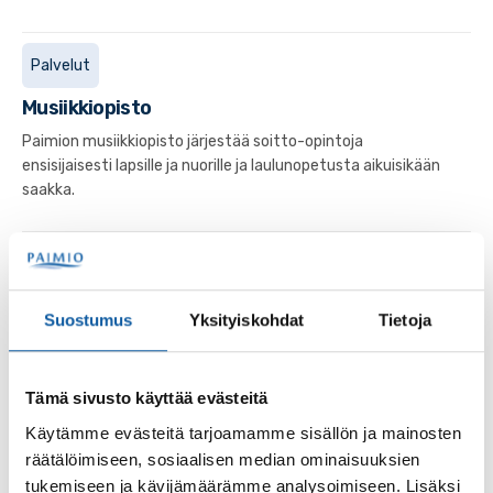
Palvelut
Musiikkiopisto
Paimion musiikkiopisto järjestää soitto-opintoja
ensisijaisesti lapsille ja nuorille ja laulunopetusta aikuisikään
saakka.
Tapahtumat
11.8. klo 13:00–15:00
Englantilaista kartanoromantiikkaa -konsertti
Suostumus
Yksityiskohdat
Tietoja
kello 13
Tämä sivusto käyttää evästeitä
Tapahtumat
15.12. klo 19:00–20:00
Käytämme evästeitä tarjoamamme sisällön ja mainosten
PAUHA-trio konsertti
räätälöimiseen, sosiaalisen median ominaisuuksien
Jouluisessa konsertissa kuullaan romanttista jouluun
tukemiseen ja kävijämäärämme analysoimiseen. Lisäksi