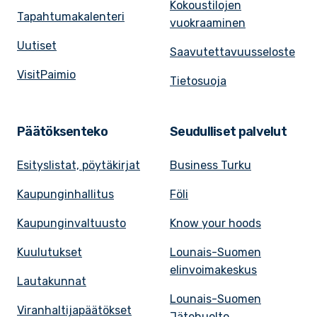
Kokoustilojen
Tapahtumakalenteri
vuokraaminen
Uutiset
Saavutettavuusseloste
VisitPaimio
Tietosuoja
Päätöksenteko
Seudulliset palvelut
Esityslistat, pöytäkirjat
Business Turku
Kaupunginhallitus
Föli
Kaupunginvaltuusto
Know your hoods
Kuulutukset
Lounais-Suomen
elinvoimakeskus
Lautakunnat
Lounais-Suomen
Viranhaltijapäätökset
Jätehuolto