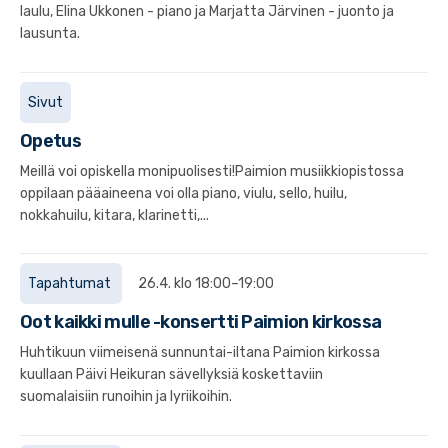
laulu, Elina Ukkonen - piano ja Marjatta Järvinen - juonto ja
lausunta.
Sivut
Opetus
Meillä voi opiskella monipuolisesti!Paimion musiikkiopistossa
oppilaan pääaineena voi olla piano, viulu, sello, huilu,
nokkahuilu, kitara, klarinetti,...
Tapahtumat
26.4. klo 18:00–19:00
Oot kaikki mulle -konsertti Paimion kirkossa
Huhtikuun viimeisenä sunnuntai-iltana Paimion kirkossa
kuullaan Päivi Heikuran sävellyksiä koskettaviin
suomalaisiin runoihin ja lyriikoihin.