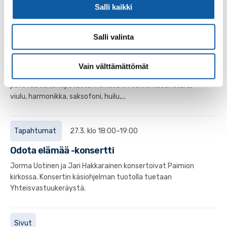
opereteista ja musikaaleista.
Salli kaikki
Salli valinta
Sivut
Musiikkiopisto
Vain välttämättömät
Paimion pienessä ja pirteässä musiikkiopistossa saat
pätevää soitonopetusta monissa eri soittimissa: kitara,
viulu, harmonikka, saksofoni, huilu,...
Tapahtumat
27.3. klo 18:00–19:00
Odota elämää -konsertti
Jorma Uotinen ja Jari Hakkarainen konsertoivat Paimion
kirkossa. Konsertin käsiohjelman tuotolla tuetaan
Yhteisvastuukeräystä.
Sivut