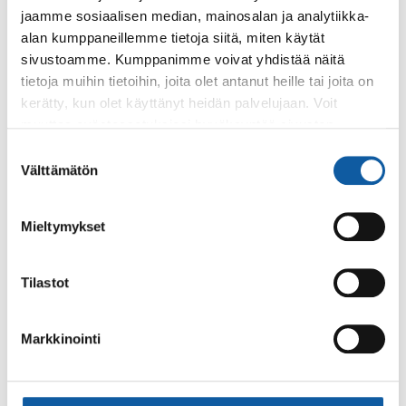
sopivaa klassista kamarimusiikkia.
jaamme sosiaalisen median, mainosalan ja analytiikka-
alan kumppaneillemme tietoja siitä, miten käytät
sivustoamme. Kumppanimme voivat yhdistää näitä
Tapahtumat
8.2. klo 15:30–9.2. klo 20:10
tietoja muihin tietoihin, joita olet antanut heille tai joita on
kerätty, kun olet käyttänyt heidän palvelujaan. Voit
Laatuelokuvasarja: Varasteleva varpunen
muuttaa evästeasetuksiesi hyväksyntää sivuston
Laatuelokuvasarjassa helmikuussa esitetään
alalaidassa olevasta
Evästeasetukset
linkistä.
Suostumuksen
ranskalaisohjaajan elokuva Varasteleva Varpunen.
Välttämätön
valinta
Sivut
Mieltymykset
Lukiokurssit
Tilastot
Tapahtumat
14.9. klo 14:00–15:15
Markkinointi
Operetti- ja musikaalikonsertti: Ollaan niin
kuin pääskyset
Paimiosalin konsertissa kuullaan tunnelmapaloja