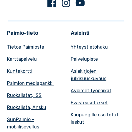
Facebook
Instagram
Youtube
Paimio-tieto
Asiointi
Tietoa Paimiosta
Yhteystietohaku
Karttapalvelu
Palvelupiste
Kuntakortti
Asiakirjojen
julkisuuskuvaus
Paimion mediapankki
Avoimet työpaikat
Ruokalistat, ISS
Evästeasetukset
Ruokalista, Ansku
Kaupungille osoitetut
SunPaimio -
laskut
mobiilisovellus