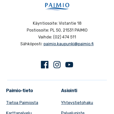
Käyntiosoite: Vistantie 18
Postiosoite: PL 50, 21531 PAIMIO
Vaihde: (02) 474 511
Sähköposti:
paimio.kaupunki@paimio.fi
Facebook
Instagram
Youtube
Paimio-tieto
Asiointi
Tietoa Paimiosta
Yhteystietohaku
Karttapalvelu
Palvelupiste