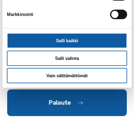
Aluevaalit 2025 järjestettiin sunnuntaina 13. huhtikuuta.
Ennakkoäänestys järjestettiin 2. - 8.4. 2025.
Markkinointi
Sivut
Salli kaikki
Vaalit ja äänestäminen
Voit vaikuttaa päätöksentekoon äänestämällä paikallisissa
Salli valinta
ja valtakunnallisissa vaaleissa. Äänestäminen on jokaisen
täysi-ikäisen (18 vuotta...
Vain välttämättömät
Palaute