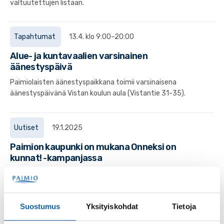
valtuutettujen listaan.
Tapahtumat
13.4. klo 9:00–20:00
Alue- ja kuntavaalien varsinainen
äänestyspäivä
Paimiolaisten äänestyspaikkana toimii varsinaisena
äänestyspäivänä Vistan koulun aula (Vistantie 31-35).
Uutiset
19.1.2025
Paimion kaupunki on mukana Onneksi on
kunnat! -kampanjassa
Kunnat ovat arkemme perusta – niiden tarjoamat palvelut
näkyvät elämässämme päivittäin, usein
huomaamattamme. Koulut, päiväkodit, liikuntapaikat,...
Suostumus
Yksityiskohdat
Tietoja