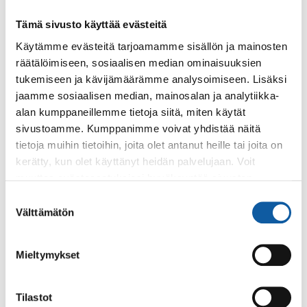
Sivut
Tämä sivusto käyttää evästeitä
Vaikuta Paimiossa
Käytämme evästeitä tarjoamamme sisällön ja mainosten
Onko Paimiossa riittävästi harrastusmahdollisuuksia?
räätälöimiseen, sosiaalisen median ominaisuuksien
Toivoisitko muutosta ympäristöstrategiaan? Onko
tukemiseen ja kävijämäärämme analysoimiseen. Lisäksi
liikuntapaikkasi kunnostuksen tarpeessa? Jokaisella...
jaamme sosiaalisen median, mainosalan ja analytiikka-
alan kumppaneillemme tietoja siitä, miten käytät
sivustoamme. Kumppanimme voivat yhdistää näitä
Uutiset
16.5.2025
tietoja muihin tietoihin, joita olet antanut heille tai joita on
Kaupunginvaltuuston kokous keskiviikkona
kerätty, kun olet käyttänyt heidän palvelujaan. Voit
21.5.
muuttaa evästeasetuksiesi hyväksyntää sivuston
Paimiosaliin keskiviikkona 21. toukokuuta kokoontuva
alalaidassa olevasta
Evästeasetukset
linkistä.
Suostumuksen
Paimion kaupunginvaltuusto käsittelee esimerkiksi vuoden
Välttämätön
valinta
2024 tilinpäätöksen ja maa-alueen ostamista...
Mieltymykset
Sivut
Aluevaalit 2025
Tilastot