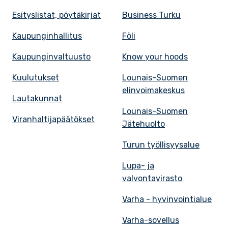
Esityslistat, pöytäkirjat
Business Turku
Kaupunginhallitus
Föli
Kaupunginvaltuusto
Know your hoods
Kuulutukset
Lounais-Suomen
elinvoimakeskus
Lautakunnat
Lounais-Suomen
Viranhaltijapäätökset
Jätehuolto
Turun työllisyysalue
Lupa- ja
valvontavirasto
Varha - hyvinvointialue
Varha-sovellus