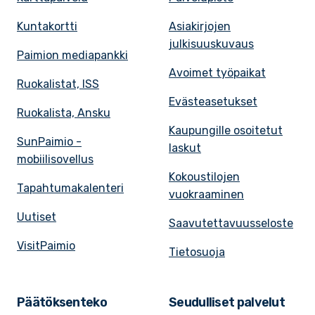
Kuntakortti
Asiakirjojen
julkisuuskuvaus
Paimion mediapankki
Avoimet työpaikat
Ruokalistat, ISS
Evästeasetukset
Ruokalista, Ansku
Kaupungille osoitetut
SunPaimio -
laskut
mobiilisovellus
Kokoustilojen
Tapahtumakalenteri
vuokraaminen
Uutiset
Saavutettavuusseloste
VisitPaimio
Tietosuoja
Päätöksenteko
Seudulliset palvelut