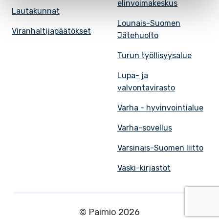
elinvoimakeskus
Lautakunnat
Lounais-Suomen
Viranhaltijapäätökset
Jätehuolto
Turun työllisyysalue
Lupa- ja
valvontavirasto
Varha - hyvinvointialue
Varha-sovellus
Varsinais-Suomen liitto
Vaski-kirjastot
© Paimio 2026