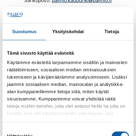
Sähköposti:
paimio.kaupunki@paimio.fi
Facebook
Instagram
Youtube
Suostumus
Yksityiskohdat
Tietoja
Tämä sivusto käyttää evästeitä
Paimio-tieto
Asiointi
Käytämme evästeitä tarjoamamme sisällön ja mainosten
räätälöimiseen, sosiaalisen median ominaisuuksien
Tietoa Paimiosta
Yhteystietohaku
tukemiseen ja kävijämäärämme analysoimiseen. Lisäksi
Karttapalvelu
Palvelupiste
jaamme sosiaalisen median, mainosalan ja analytiikka-
alan kumppaneillemme tietoja siitä, miten käytät
Kuntakortti
Asiakirjojen
sivustoamme. Kumppanimme voivat yhdistää näitä
julkisuuskuvaus
tietoja muihin tietoihin, joita olet antanut heille tai joita on
Paimion mediapankki
kerätty, kun olet käyttänyt heidän palvelujaan. Voit
Avoimet työpaikat
Ruokalistat, ISS
muuttaa evästeasetuksiesi hyväksyntää sivuston
Evästeasetukset
alalaidassa olevasta
Evästeasetukset
linkistä.
Suostumuksen
Ruokalista, Ansku