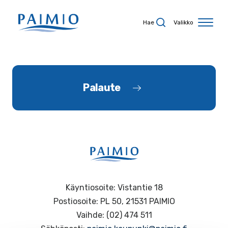
Siirry sisältöön
Hae
Valikko
Palaute
Käyntiosoite: Vistantie 18
Postiosoite: PL 50, 21531 PAIMIO
Vaihde: (02) 474 511