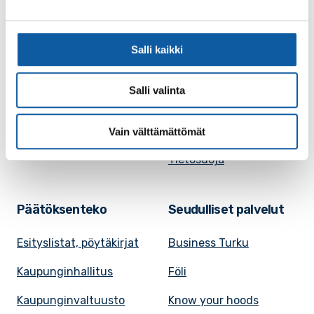
Evästeasetukset
Ruokalista, Ansku
Kaupungille osoitetut
SunPaimio -
Salli kaikki
laskut
mobiilisovellus
Kokoustilojen
Salli valinta
Tapahtumakalenteri
vuokraaminen
Uutiset
Saavutettavuusseloste
Vain välttämättömät
VisitPaimio
Tietosuoja
Päätöksenteko
Seudulliset palvelut
Esityslistat, pöytäkirjat
Business Turku
Kaupunginhallitus
Föli
Kaupunginvaltuusto
Know your hoods