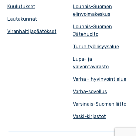
Kuulutukset
Lounais-Suomen
elinvoimakeskus
Lautakunnat
Lounais-Suomen
Viranhaltijapäätökset
Jätehuolto
Turun työllisyysalue
Lupa- ja
valvontavirasto
Varha - hyvinvointialue
Varha-sovellus
Varsinais-Suomen liitto
Vaski-kirjastot