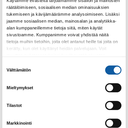
Käytämme evästeitä tarjoamamme sisällön ja mainosten
Vaihde: (02) 474 511
räätälöimiseen, sosiaalisen median ominaisuuksien
Sähköposti:
paimio.kaupunki@paimio.fi
tukemiseen ja kävijämäärämme analysoimiseen. Lisäksi
jaamme sosiaalisen median, mainosalan ja analytiikka-
alan kumppaneillemme tietoja siitä, miten käytät
Facebook
Instagram
Youtube
sivustoamme. Kumppanimme voivat yhdistää näitä
tietoja muihin tietoihin, joita olet antanut heille tai joita on
kerätty, kun olet käyttänyt heidän palvelujaan. Voit
muuttaa evästeasetuksiesi hyväksyntää sivuston
alalaidassa olevasta
Evästeasetukset
linkistä.
Paimio-tieto
Asiointi
Suostumuksen
Välttämätön
valinta
Tietoa Paimiosta
Yhteystietohaku
Mieltymykset
Karttapalvelu
Palvelupiste
Kuntakortti
Asiakirjojen
Tilastot
julkisuuskuvaus
Paimion mediapankki
Avoimet työpaikat
Markkinointi
Ruokalistat, ISS