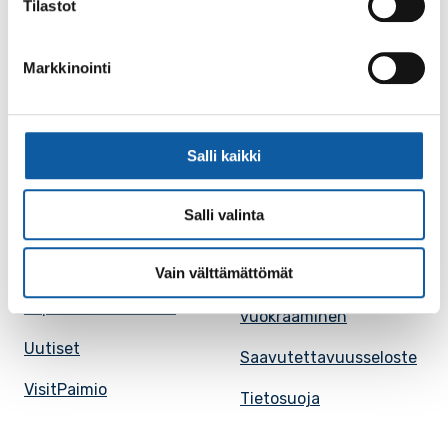
Tilastot
Karttapalvelu
Palvelupiste
Markkinointi
Kuntakortti
Asiakirjojen
julkisuuskuvaus
Paimion mediapankki
Avoimet työpaikat
Salli kaikki
Ruokalistat, ISS
Evästeasetukset
Ruokalista, Ansku
Salli valinta
Kaupungille osoitetut
SunPaimio -
laskut
mobiilisovellus
Vain välttämättömät
Kokoustilojen
Tapahtumakalenteri
vuokraaminen
Uutiset
Saavutettavuusseloste
VisitPaimio
Tietosuoja