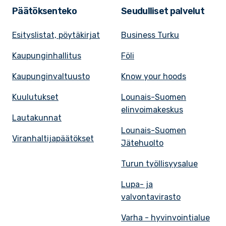
Päätöksenteko
Seudulliset palvelut
Esityslistat, pöytäkirjat
Business Turku
Kaupunginhallitus
Föli
Kaupunginvaltuusto
Know your hoods
Kuulutukset
Lounais-Suomen
elinvoimakeskus
Lautakunnat
Lounais-Suomen
Viranhaltijapäätökset
Jätehuolto
Turun työllisyysalue
Lupa- ja
valvontavirasto
Varha - hyvinvointialue