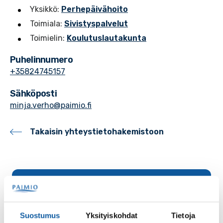
Yksikkö:
Perhepäivähoito
Toimiala:
Sivistyspalvelut
Toimielin:
Koulutuslautakunta
Puhelinnumero
+35824745157
Sähköposti
minja.verho@paimio.fi
Takaisin yhteystietohakemistoon
Palaute
Suostumus
Yksityiskohdat
Tietoja