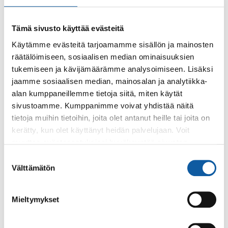
Tämä sivusto käyttää evästeitä
Käytämme evästeitä tarjoamamme sisällön ja mainosten
räätälöimiseen, sosiaalisen median ominaisuuksien
Käyntiosoite: Vistantie 18
tukemiseen ja kävijämäärämme analysoimiseen. Lisäksi
Postiosoite: PL 50, 21531 PAIMIO
jaamme sosiaalisen median, mainosalan ja analytiikka-
alan kumppaneillemme tietoja siitä, miten käytät
Vaihde: (02) 474 511
sivustoamme. Kumppanimme voivat yhdistää näitä
Sähköposti:
paimio.kaupunki@paimio.fi
tietoja muihin tietoihin, joita olet antanut heille tai joita on
kerätty, kun olet käyttänyt heidän palvelujaan. Voit
muuttaa evästeasetuksiesi hyväksyntää sivuston
Facebook
Instagram
Youtube
alalaidassa olevasta
Evästeasetukset
linkistä.
Suostumuksen
Välttämätön
valinta
Mieltymykset
Paimio-tieto
Asiointi
Tietoa Paimiosta
Yhteystietohaku