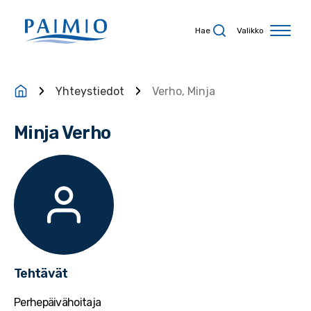
Siirry sisältöön
Hae
Valikko
Yhteystiedot
Verho, Minja
Minja Verho
Tehtävät
Perhepäivähoitaja