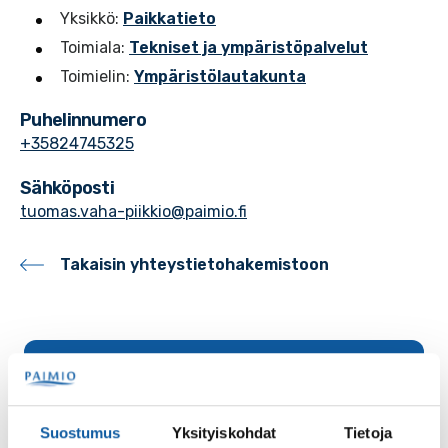
Yksikkö:
Paikkatieto
Toimiala:
Tekniset ja ympäristöpalvelut
Toimielin:
Ympäristölautakunta
Puhelinnumero
+35824745325
Sähköposti
tuomas.vaha-piikkio@paimio.fi
Takaisin yhteystietohakemistoon
Palaute
Suostumus
Yksityiskohdat
Tietoja