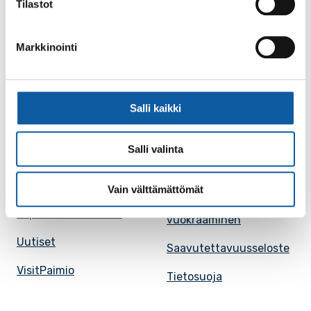
Tilastot
Karttapalvelu
Palvelupiste
Markkinointi
Kuntakortti
Asiakirjojen
julkisuuskuvaus
Paimion mediapankki
Avoimet työpaikat
Salli kaikki
Ruokalistat, ISS
Evästeasetukset
Ruokalista, Ansku
Salli valinta
Kaupungille osoitetut
SunPaimio -
laskut
mobiilisovellus
Vain välttämättömät
Kokoustilojen
Tapahtumakalenteri
vuokraaminen
Uutiset
Saavutettavuusseloste
VisitPaimio
Tietosuoja