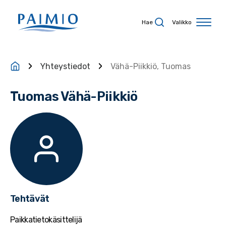
Siirry sisältöön
Hae
Valikko
Yhteystiedot
Vähä-Piikkiö, Tuomas
Tuomas Vähä-Piikkiö
Tehtävät
Paikkatietokäsittelijä