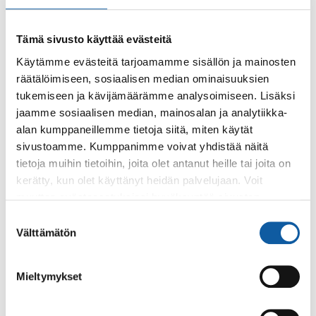
Tämä sivusto käyttää evästeitä
Käytämme evästeitä tarjoamamme sisällön ja mainosten
räätälöimiseen, sosiaalisen median ominaisuuksien
Käyntiosoite: Vistantie 18
tukemiseen ja kävijämäärämme analysoimiseen. Lisäksi
Postiosoite: PL 50, 21531 PAIMIO
jaamme sosiaalisen median, mainosalan ja analytiikka-
alan kumppaneillemme tietoja siitä, miten käytät
Vaihde: (02) 474 511
sivustoamme. Kumppanimme voivat yhdistää näitä
Sähköposti:
paimio.kaupunki@paimio.fi
tietoja muihin tietoihin, joita olet antanut heille tai joita on
kerätty, kun olet käyttänyt heidän palvelujaan. Voit
muuttaa evästeasetuksiesi hyväksyntää sivuston
Facebook
Instagram
Youtube
alalaidassa olevasta
Evästeasetukset
linkistä.
Suostumuksen
Välttämätön
valinta
Mieltymykset
Paimio-tieto
Asiointi
Tietoa Paimiosta
Yhteystietohaku