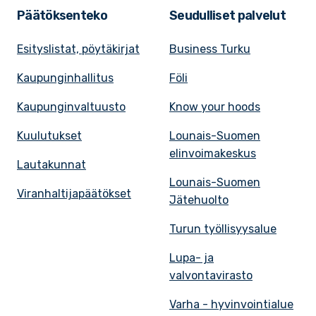
Päätöksenteko
Seudulliset palvelut
Esityslistat, pöytäkirjat
Business Turku
Kaupunginhallitus
Föli
Kaupunginvaltuusto
Know your hoods
Kuulutukset
Lounais-Suomen
elinvoimakeskus
Lautakunnat
Lounais-Suomen
Viranhaltijapäätökset
Jätehuolto
Turun työllisyysalue
Lupa- ja
valvontavirasto
Varha - hyvinvointialue