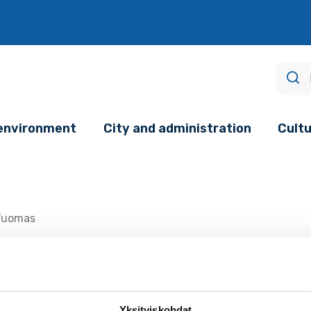
age.
 environment
City and administration
Cultu
 Tuomas
-Piikkiö
Yksityiskohdat