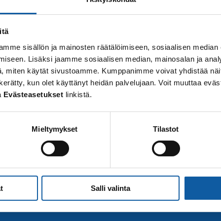
itä
mme sisällön ja mainosten räätälöimiseen, sosiaalisen median
iseen. Lisäksi jaamme sosiaalisen median, mainosalan ja analy
, miten käytät sivustoamme. Kumppanimme voivat yhdistää näitä t
i
 on kerätty, kun olet käyttänyt heidän palvelujaan. Voit muuttaa e
a
Evästeasetukset
linkistä.
Mieltymykset
Tilastot
t
Salli valinta