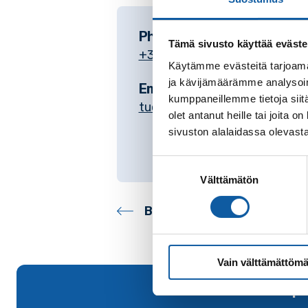
Phone
Tämä sivusto käyttää eväste
+35824745325
Käytämme evästeitä tarjoama
ja kävijämäärämme analysoim
Email
kumppaneillemme tietoja siitä
tuomas.vaha-piikkio@paimio.f
olet antanut heille tai joita
sivuston alalaidassa olevast
Suostumuksen
Välttämätön
valinta
Back to contacts archive
Vain välttämättömä
Back to top