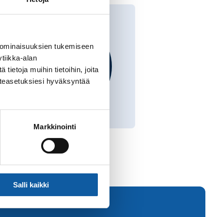
 ominaisuuksien tukemiseen
tiikka-alan
ietoja muihin tietoihin, joita
västeasetuksiesi hyväksyntää
Markkinointi
Salli kaikki