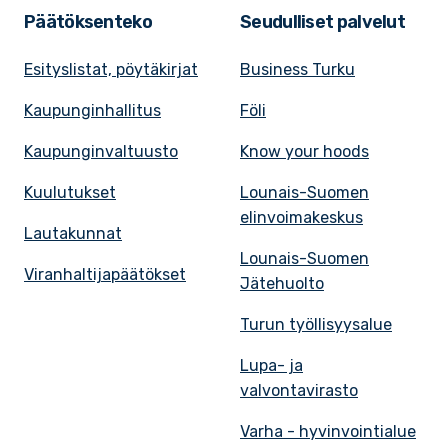
Päätöksenteko
Seudulliset palvelut
Esityslistat, pöytäkirjat
Business Turku
Kaupunginhallitus
Föli
Kaupunginvaltuusto
Know your hoods
Kuulutukset
Lounais-Suomen
elinvoimakeskus
Lautakunnat
Lounais-Suomen
Viranhaltijapäätökset
Jätehuolto
Turun työllisyysalue
Lupa- ja
valvontavirasto
Varha - hyvinvointialue