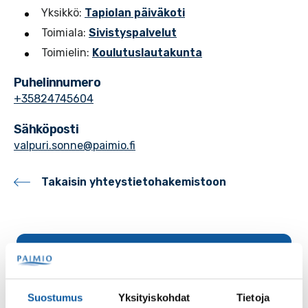
Yksikkö:
Tapiolan päiväkoti
Toimiala:
Sivistyspalvelut
Toimielin:
Koulutuslautakunta
Puhelinnumero
+35824745604
Sähköposti
valpuri.sonne@paimio.fi
Takaisin yhteystietohakemistoon
Palaute
Suostumus
Yksityiskohdat
Tietoja