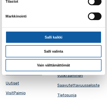
Tilastot
Karttapalvelu
Palvelupiste
Markkinointi
Kuntakortti
Asiakirjojen
julkisuuskuvaus
Paimion mediapankki
Avoimet työpaikat
Salli kaikki
Ruokalistat, ISS
Evästeasetukset
Ruokalista, Ansku
Salli valinta
Kaupungille osoitetut
SunPaimio -
laskut
mobiilisovellus
Vain välttämättömät
Kokoustilojen
Tapahtumakalenteri
vuokraaminen
Uutiset
Saavutettavuusseloste
VisitPaimio
Tietosuoja