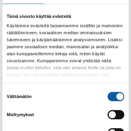
Tämä sivusto käyttää evästeitä
Käytämme evästeitä tarjoamamme sisällön ja mainosten
räätälöimiseen, sosiaalisen median ominaisuuksien
Käyntiosoite: Vistantie 18
tukemiseen ja kävijämäärämme analysoimiseen. Lisäksi
Postiosoite: PL 50, 21531 PAIMIO
jaamme sosiaalisen median, mainosalan ja analytiikka-
alan kumppaneillemme tietoja siitä, miten käytät
Vaihde: (02) 474 511
sivustoamme. Kumppanimme voivat yhdistää näitä
Sähköposti:
paimio.kaupunki@paimio.fi
tietoja muihin tietoihin, joita olet antanut heille tai joita on
kerätty, kun olet käyttänyt heidän palvelujaan. Voit
muuttaa evästeasetuksiesi hyväksyntää sivuston
Facebook
Instagram
Youtube
alalaidassa olevasta
Evästeasetukset
linkistä.
Suostumuksen
Välttämätön
valinta
Mieltymykset
Paimio-tieto
Asiointi
Tietoa Paimiosta
Yhteystietohaku