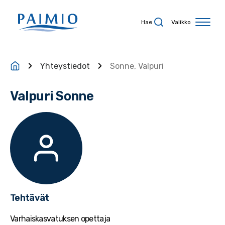
Siirry sisältöön
Hae
Valikko
Yhteystiedot
Sonne, Valpuri
Valpuri Sonne
Tehtävät
Varhaiskasvatuksen opettaja