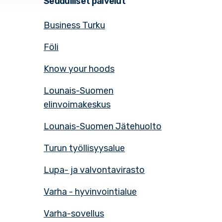
Seudulliset palvelut
Business Turku
Föli
Know your hoods
Lounais-Suomen
elinvoimakeskus
Lounais-Suomen Jätehuolto
Turun työllisyysalue
Lupa- ja valvontavirasto
Varha - hyvinvointialue
Varha-sovellus