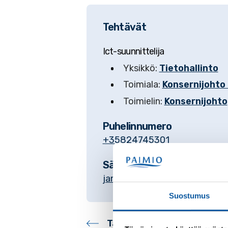
Tehtävät
Ict-suunnittelija
Yksikkö:
Tietohallinto
Toimiala:
Konsernijohto 
Toimielin:
Konsernijohto
Puhelinnumero
+35824745301
Sähköposti
janne.salmi@paimio.fi
Suostumus
Takaisin yhteystietohake