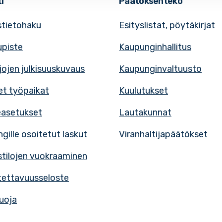
i
Päätöksenteko
tietohaku
Esityslistat, pöytäkirjat
upiste
Kaupunginhallitus
rjojen julkisuuskuvaus
Kaupunginvaltuusto
t työpaikat
Kuulutukset
easetukset
Lautakunnat
gille osoitetut laskut
Viranhaltijapäätökset
tilojen vuokraaminen
ettavuusseloste
uoja