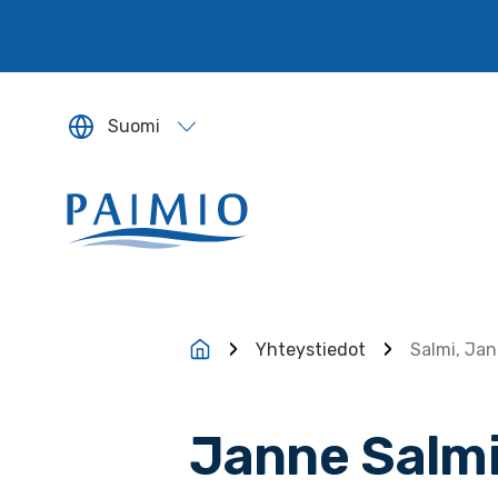
Siirry sisältöön
Suomi
Sivun kieleksi valitaan englanti.
Yhteystiedot
Salmi, Ja
Janne Salm