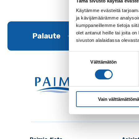
Tämä sivusto käyttää eväste
Käytämme evästeitä tarjoama
ja kävijämäärämme analysoim
kumppaneillemme tietoja siitä
olet antanut heille tai joita
Palaute
sivuston alalaidassa olevast
Suostumuksen
Välttämätön
valinta
Käynti
Postio
Vaihde
Vain välttämättömä
Sähkö