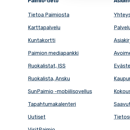
Paimio-tieto
Asioint
Tietoa Paimiosta
Yhteys
Karttapalvelu
Palvel
Kuntakortti
Asiaki
Paimion mediapankki
Avoime
Ruokalistat, ISS
Eväst
Ruokalista, Ansku
Kaupun
SunPaimio -mobiilisovellus
Kokous
Tapahtumakalenteri
Saavut
Uutiset
Tietos
VisitPaimio