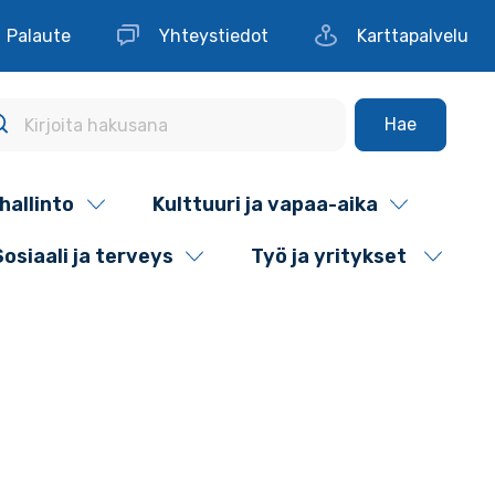
Palaute
Yhteystiedot
Karttapalvelu
Hae
hallinto
Kulttuuri ja vapaa-aika
Sosiaali ja terveys
Työ ja yritykset