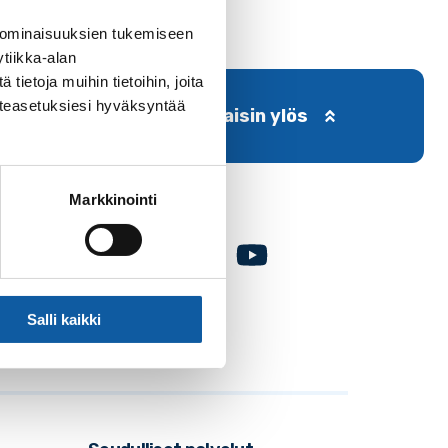
 ominaisuuksien tukemiseen
tiikka-alan
ietoja muihin tietoihin, joita
västeasetuksiesi hyväksyntää
Takaisin ylös
Markkinointi
Facebook
Instagram
Youtube
Salli kaikki