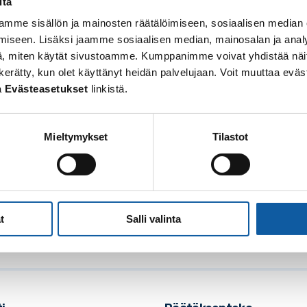
itä
mme sisällön ja mainosten räätälöimiseen, sosiaalisen median
iseen. Lisäksi jaamme sosiaalisen median, mainosalan ja analy
, miten käytät sivustoamme. Kumppanimme voivat yhdistää näitä t
 on kerätty, kun olet käyttänyt heidän palvelujaan. Voit muuttaa e
a
Evästeasetukset
linkistä.
Mieltymykset
Tilastot
osoite: Vistantie 18
soite: PL 50, 21531 PAIMIO
: (02) 474 511
t
Salli valinta
posti:
paimio.kaupunki@paimio.fi