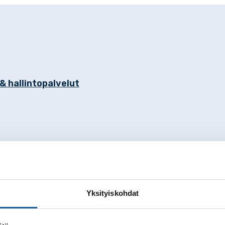
& hallintopalvelut
Yksityiskohdat
mistoon