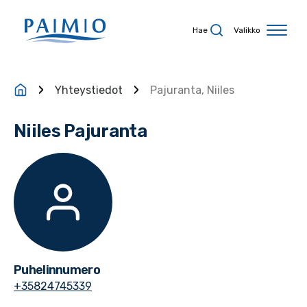
Siirry sisältöön
Hae
Valikko
Yhteystiedot
Pajuranta, Niiles
Niiles Pajuranta
Puhelinnumero
+35824745339