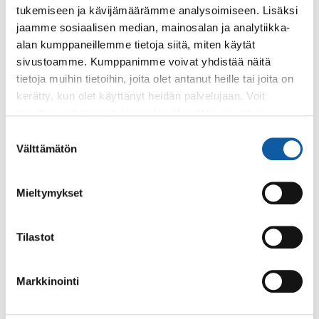
tukemiseen ja kävijämäärämme analysoimiseen. Lisäksi
jaamme sosiaalisen median, mainosalan ja analytiikka-
Facebook
Instagram
Youtube
alan kumppaneillemme tietoja siitä, miten käytät
sivustoamme. Kumppanimme voivat yhdistää näitä
tietoja muihin tietoihin, joita olet antanut heille tai joita on
kerätty, kun olet käyttänyt heidän palvelujaan. Voit
Paimio-tieto
Asiointi
muuttaa evästeasetuksiesi hyväksyntää sivuston
alalaidassa olevasta
Evästeasetukset
linkistä.
Suostumuksen
Tietoa Paimiosta
Yhteystietohaku
Välttämätön
valinta
Karttapalvelu
Palvelupiste
Mieltymykset
Kuntakortti
Asiakirjojen
julkisuuskuvaus
Paimion mediapankki
Tilastot
Avoimet työpaikat
Ruokalistat, ISS
Evästeasetukset
Markkinointi
Ruokalista, Ansku
Kaupungille osoitetut
SunPaimio -