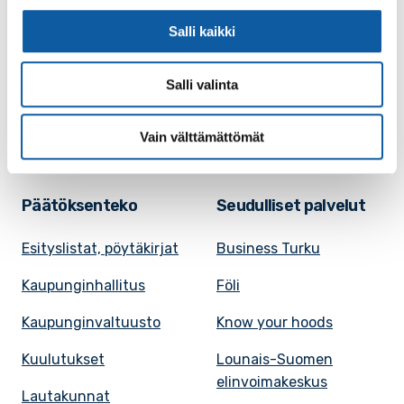
laskut
mobiilisovellus
Salli kaikki
Kokoustilojen
Tapahtumakalenteri
vuokraaminen
Salli valinta
Uutiset
Saavutettavuusseloste
VisitPaimio
Vain välttämättömät
Tietosuoja
Päätöksenteko
Seudulliset palvelut
Esityslistat, pöytäkirjat
Business Turku
Kaupunginhallitus
Föli
Kaupunginvaltuusto
Know your hoods
Kuulutukset
Lounais-Suomen
elinvoimakeskus
Lautakunnat