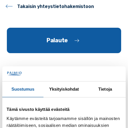
Takaisin yhteystietohakemistoon
Palaute
Suostumus
Yksityiskohdat
Tietoja
Käyntiosoite: Vistantie 18
Postiosoite: PL 50, 21531 PAIMIO
Tämä sivusto käyttää evästeitä
Vaihde: (02) 474 511
Käytämme evästeitä tarjoamamme sisällön ja mainosten
Sähköposti:
paimio.kaupunki@paimio.fi
räätälöimiseen, sosiaalisen median ominaisuuksien