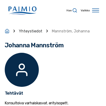
Siirry sisältöön
Hae
Valikko
Yhteystiedot
Mannström, Johanna
Johanna Mannström
Tehtävät
Konsultoiva varhaiskasvat. erityisopett.