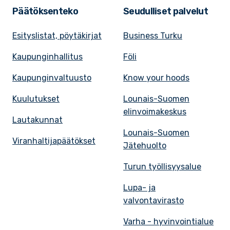
Päätöksenteko
Seudulliset palvelut
Esityslistat, pöytäkirjat
Business Turku
Kaupunginhallitus
Föli
Kaupunginvaltuusto
Know your hoods
Kuulutukset
Lounais-Suomen
elinvoimakeskus
Lautakunnat
Lounais-Suomen
Viranhaltijapäätökset
Jätehuolto
Turun työllisyysalue
Lupa- ja
valvontavirasto
Varha - hyvinvointialue