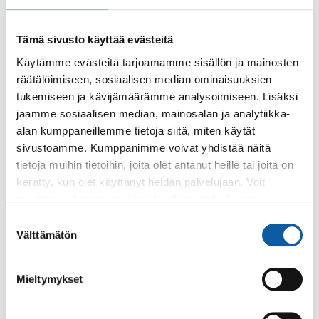
Tämä sivusto käyttää evästeitä
Käytämme evästeitä tarjoamamme sisällön ja mainosten
räätälöimiseen, sosiaalisen median ominaisuuksien
Käyntiosoite: Vistantie 18
tukemiseen ja kävijämäärämme analysoimiseen. Lisäksi
Postiosoite: PL 50, 21531 PAIMIO
jaamme sosiaalisen median, mainosalan ja analytiikka-
alan kumppaneillemme tietoja siitä, miten käytät
Vaihde: (02) 474 511
sivustoamme. Kumppanimme voivat yhdistää näitä
Sähköposti:
paimio.kaupunki@paimio.fi
tietoja muihin tietoihin, joita olet antanut heille tai joita on
kerätty, kun olet käyttänyt heidän palvelujaan. Voit
muuttaa evästeasetuksiesi hyväksyntää sivuston
Facebook
Instagram
Youtube
alalaidassa olevasta
Evästeasetukset
linkistä.
Suostumuksen
Välttämätön
valinta
Mieltymykset
Paimio-tieto
Asiointi
Tietoa Paimiosta
Yhteystietohaku