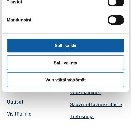
Tilastot
Karttapalvelu
Palvelupiste
Markkinointi
Kuntakortti
Asiakirjojen
julkisuuskuvaus
Paimion mediapankki
Avoimet työpaikat
Salli kaikki
Ruokalistat, ISS
Evästeasetukset
Ruokalista, Ansku
Salli valinta
Kaupungille osoitetut
SunPaimio -
laskut
mobiilisovellus
Vain välttämättömät
Kokoustilojen
Tapahtumakalenteri
vuokraaminen
Uutiset
Saavutettavuusseloste
VisitPaimio
Tietosuoja