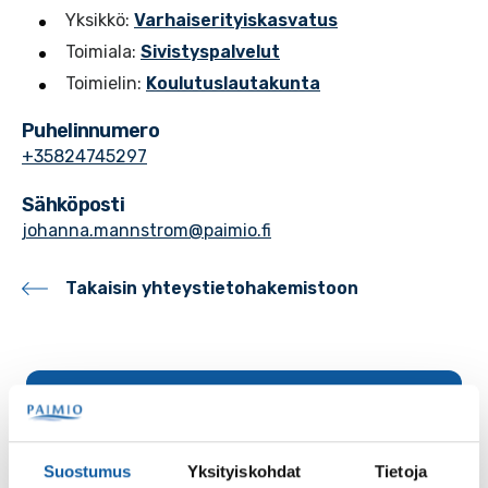
Yksikkö:
Varhaiserityiskasvatus
Toimiala:
Sivistyspalvelut
Toimielin:
Koulutuslautakunta
Puhelinnumero
+35824745297
Sähköposti
johanna.mannstrom@paimio.fi
Takaisin yhteystietohakemistoon
Palaute
Suostumus
Yksityiskohdat
Tietoja