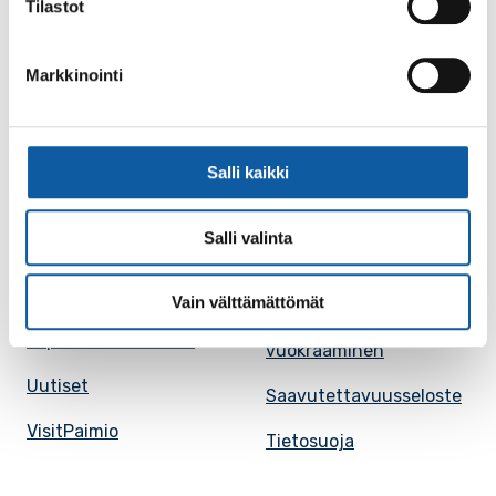
Tilastot
Karttapalvelu
Palvelupiste
Markkinointi
Kuntakortti
Asiakirjojen
julkisuuskuvaus
Paimion mediapankki
Avoimet työpaikat
Salli kaikki
Ruokalistat, ISS
Evästeasetukset
Ruokalista, Ansku
Salli valinta
Kaupungille osoitetut
SunPaimio -
laskut
mobiilisovellus
Vain välttämättömät
Kokoustilojen
Tapahtumakalenteri
vuokraaminen
Uutiset
Saavutettavuusseloste
VisitPaimio
Tietosuoja