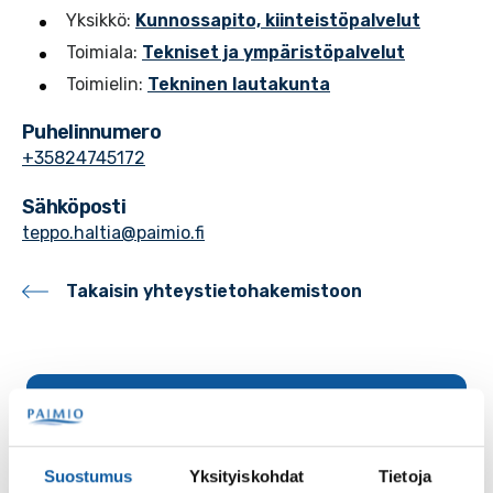
Yksikkö:
Kunnossapito, kiinteistöpalvelut
Toimiala:
Tekniset ja ympäristöpalvelut
Toimielin:
Tekninen lautakunta
Puhelinnumero
+35824745172
Sähköposti
teppo.haltia@paimio.fi
Takaisin yhteystietohakemistoon
Palaute
Suostumus
Yksityiskohdat
Tietoja