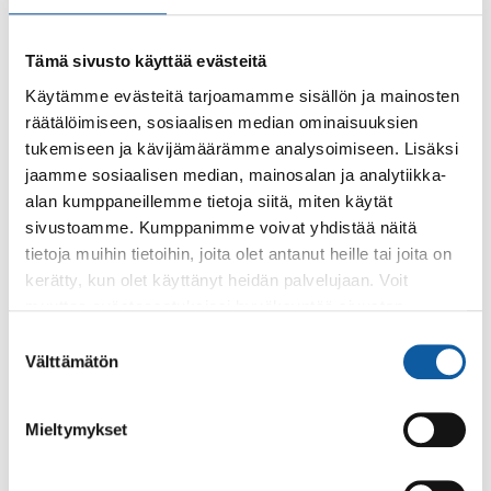
Tämä sivusto käyttää evästeitä
Käytämme evästeitä tarjoamamme sisällön ja mainosten
räätälöimiseen, sosiaalisen median ominaisuuksien
Käyntiosoite: Vistantie 18
tukemiseen ja kävijämäärämme analysoimiseen. Lisäksi
Postiosoite: PL 50, 21531 PAIMIO
jaamme sosiaalisen median, mainosalan ja analytiikka-
alan kumppaneillemme tietoja siitä, miten käytät
Vaihde: (02) 474 511
sivustoamme. Kumppanimme voivat yhdistää näitä
Sähköposti:
paimio.kaupunki@paimio.fi
tietoja muihin tietoihin, joita olet antanut heille tai joita on
kerätty, kun olet käyttänyt heidän palvelujaan. Voit
muuttaa evästeasetuksiesi hyväksyntää sivuston
Facebook
Instagram
Youtube
alalaidassa olevasta
Evästeasetukset
linkistä.
Suostumuksen
Välttämätön
valinta
Mieltymykset
Paimio-tieto
Asiointi
Tietoa Paimiosta
Yhteystietohaku