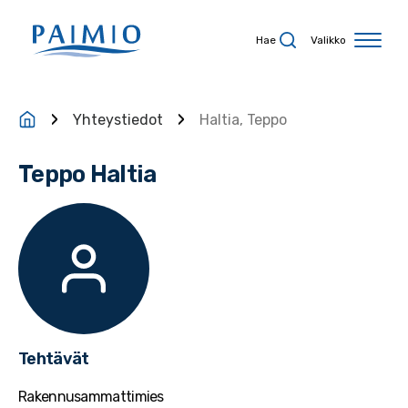
Siirry sisältöön
Hae
Valikko
Yhteystiedot
Haltia, Teppo
Teppo Haltia
Tehtävät
Rakennusammattimies