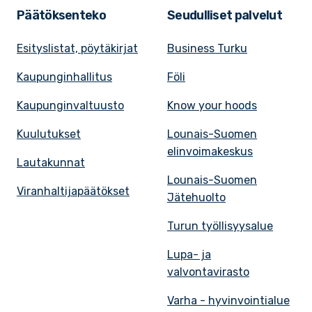
Päätöksenteko
Seudulliset palvelut
Esityslistat, pöytäkirjat
Business Turku
Kaupunginhallitus
Föli
Kaupunginvaltuusto
Know your hoods
Kuulutukset
Lounais-Suomen
elinvoimakeskus
Lautakunnat
Lounais-Suomen
Viranhaltijapäätökset
Jätehuolto
Turun työllisyysalue
Lupa- ja
valvontavirasto
Varha - hyvinvointialue