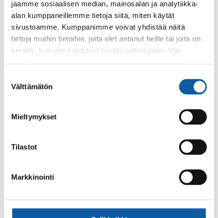
jaamme sosiaalisen median, mainosalan ja analytiikka-
alan kumppaneillemme tietoja siitä, miten käytät
sivustoamme. Kumppanimme voivat yhdistää näitä
tietoja muihin tietoihin, joita olet antanut heille tai joita on
Paimio-tieto
Asiointi
kerätty, kun olet käyttänyt heidän palvelujaan. Voit
muuttaa evästeasetuksiesi hyväksyntää sivuston
Tietoa Paimiosta
Yhteystietohaku
alalaidassa olevasta
Evästeasetukset
linkistä.
Suostumuksen
Välttämätön
Karttapalvelu
Palvelupiste
valinta
Kuntakortti
Asiakirjojen
Mieltymykset
julkisuuskuvaus
Paimion mediapankki
Avoimet työpaikat
Tilastot
Ruokalistat, ISS
Evästeasetukset
Ruokalista, Ansku
Markkinointi
Kaupungille osoitetut
SunPaimio -
laskut
mobiilisovellus
Kokoustilojen