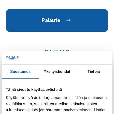
Palaute
Käyntiosoite: Vistantie 18
Suostumus
Yksityiskohdat
Tietoja
Postiosoite: PL 50, 21531 PAIMIO
Vaihde: (02) 474 511
Tämä sivusto käyttää evästeitä
Sähköposti:
paimio.kaupunki@paimio.fi
Käytämme evästeitä tarjoamamme sisällön ja mainosten
räätälöimiseen, sosiaalisen median ominaisuuksien
Facebook
Instagram
Youtube
tukemiseen ja kävijämäärämme analysoimiseen. Lisäksi