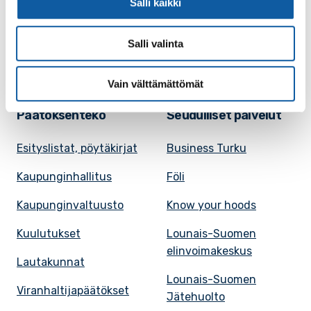
Tapahtumakalenteri
Salli kaikki
vuokraaminen
Uutiset
Saavutettavuusseloste
Salli valinta
VisitPaimio
Tietosuoja
Vain välttämättömät
Päätöksenteko
Seudulliset palvelut
Esityslistat, pöytäkirjat
Business Turku
Kaupunginhallitus
Föli
Kaupunginvaltuusto
Know your hoods
Kuulutukset
Lounais-Suomen
elinvoimakeskus
Lautakunnat
Lounais-Suomen
Viranhaltijapäätökset
Jätehuolto