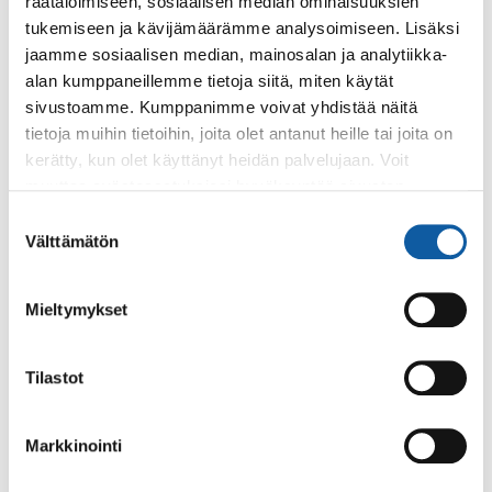
räätälöimiseen, sosiaalisen median ominaisuuksien
Maankaatopaikka
tukemiseen ja kävijämäärämme analysoimiseen. Lisäksi
Inkeriäistentie 62, 21530 Paimio
jaamme sosiaalisen median, mainosalan ja analytiikka-
alan kumppaneillemme tietoja siitä, miten käytät
sivustoamme. Kumppanimme voivat yhdistää näitä
tietoja muihin tietoihin, joita olet antanut heille tai joita on
kerätty, kun olet käyttänyt heidän palvelujaan. Voit
Palaute
muuttaa evästeasetuksiesi hyväksyntää sivuston
alalaidassa olevasta
Evästeasetukset
linkistä.
Suostumuksen
Välttämätön
valinta
Mieltymykset
Tilastot
Käyntiosoite: Vistantie 18
Postiosoite: PL 50, 21531 PAIMIO
Markkinointi
Vaihde: (02) 474 511
Sähköposti:
paimio.kaupunki@paimio.fi