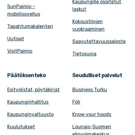
Kaupungille osoitetut
SunPaimio -
laskut
mobiilisovellus
Kokoustilojen
Tapahtumakalenteri
vuokraaminen
Uutiset
Saavutettavuusseloste
VisitPaimio
Tietosuoja
Päätöksenteko
Seudulliset palvelut
Esityslistat, pöytäkirjat
Business Turku
Kaupunginhallitus
Föli
Kaupunginvaltuusto
Know your hoods
Kuulutukset
Lounais-Suomen
elinvoimakeskus