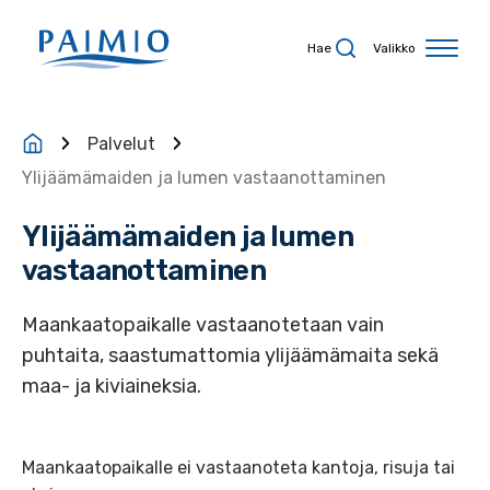
Siirry sisältöön
Hae
Valikko
Palvelut
Ylijäämämaiden ja lumen vastaanottaminen
Ylijäämämaiden ja lumen
vastaanottaminen
Maankaatopaikalle vastaanotetaan vain
puhtaita, saastumattomia ylijäämämaita sekä
maa- ja kiviaineksia.
Maankaatopaikalle ei vastaanoteta kantoja, risuja tai