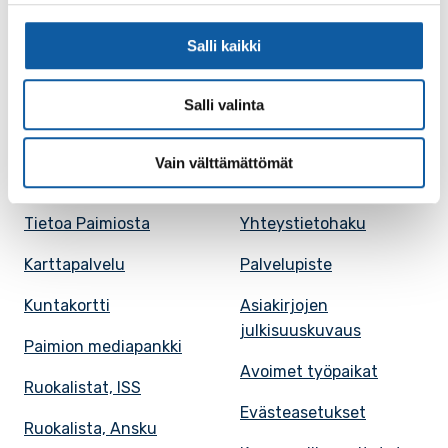
Salli kaikki
Facebook
Instagram
Youtube
Salli valinta
Vain välttämättömät
Paimio-tieto
Asiointi
Tietoa Paimiosta
Yhteystietohaku
Karttapalvelu
Palvelupiste
Kuntakortti
Asiakirjojen
julkisuuskuvaus
Paimion mediapankki
Avoimet työpaikat
Ruokalistat, ISS
Evästeasetukset
Ruokalista, Ansku