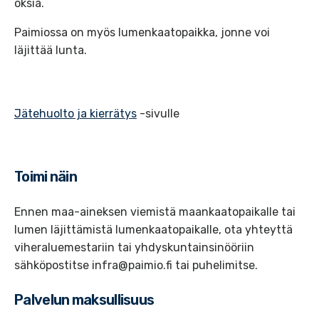
oksia.
Paimiossa on myös lumenkaatopaikka, jonne voi
läjittää lunta.
Jätehuolto ja kierrätys
-sivulle
Toimi näin
Ennen maa-aineksen viemistä maankaatopaikalle tai
lumen läjittämistä lumenkaatopaikalle, ota yhteyttä
viheraluemestariin tai yhdyskuntainsinööriin
sähköpostitse infra@paimio.fi tai puhelimitse.
Palvelun maksullisuus