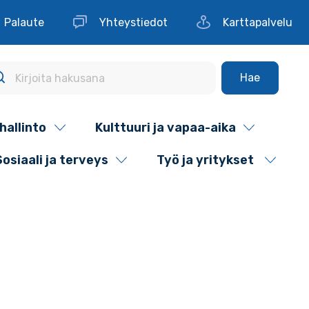
Palaute
Yhteystiedot
Karttapalvelu
Hae
hallinto
Kulttuuri ja vapaa-aika
Sosiaali ja terveys
Työ ja yritykset