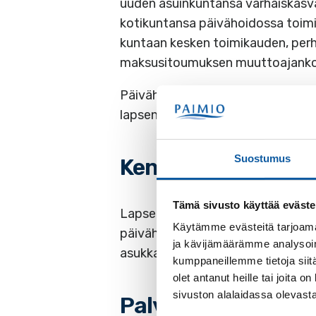
uuden asuinkuntansa varhaiskasva
kotikuntansa päivähoidossa toimi
kuntaan kesken toimikauden, perh
maksusitoumuksen muuttoajankoh
Päivähoitomaksupäätöksen tekee 
lapsen kotikunnassa olevia maksu
Suostumus
Kenelle ja millä eh
Tämä sivusto käyttää eväste
Lapsen kotikunta antaa sovitun p
Käytämme evästeitä tarjoama
päivähoitopaikkoja. Sopimus tehdä
ja kävijämäärämme analysoim
asukkailleen toisen kunnan palvelu
kumppaneillemme tietoja siitä
olet antanut heille tai joita
sivuston alalaidassa olevast
Palvelun maksulli