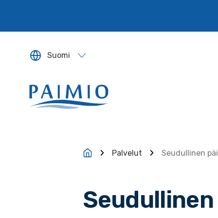
Siirry sisältöön
Suomi
Sivun kieleksi valitaan englanti.
Palvelut
Seudullinen pä
Seudullinen