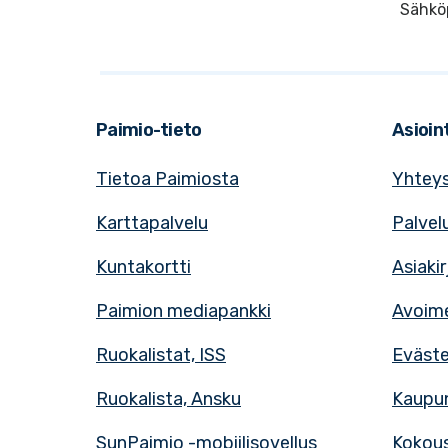
Sähkö
Paimio-tieto
Asioint
Tietoa Paimiosta
Yhteys
Karttapalvelu
Palvel
Kuntakortti
Asiaki
Paimion mediapankki
Avoime
Ruokalistat, ISS
Eväst
Ruokalista, Ansku
Kaupun
SunPaimio -mobiilisovellus
Kokous