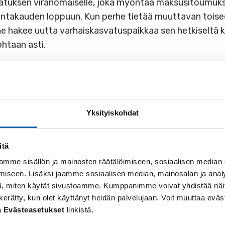
tuksen viranomaiselle, joka myöntää maksusitoumuksen
ntakauden loppuun. Kun perhe tietää muuttavan toisee
e hakee uutta varhaiskasvatuspaikkaa sen hetkiseltä 
taan asti.
lapsen kotikunta, joka myös perii asetuksen mukaise
käytänteitä.
Yksityiskohdat
doin
itä
äivähoidon ajaksi maksusitoumuksen, mikäli myyvällä k
mme sisällön ja mainosten räätälöimiseen, sosiaalisen median
än aina enintään toimikaudeksi kerrallaan. Kunta ei k
iseen. Lisäksi jaamme sosiaalisen median, mainosalan ja analy
ja.
, miten käytät sivustoamme. Kumppanimme voivat yhdistää näitä t
 on kerätty, kun olet käyttänyt heidän palvelujaan. Voit muuttaa e
a
Evästeasetukset
linkistä.
suus