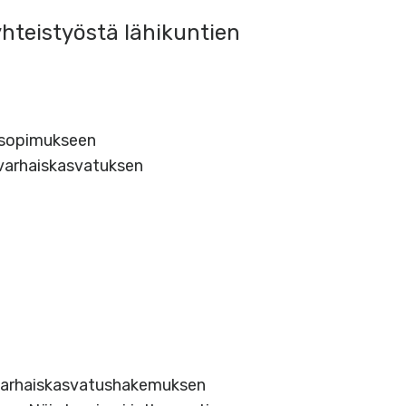
hteistyöstä lähikuntien
ä sopimukseen
varhaiskasvatuksen
 varhaiskasvatushakemuksen