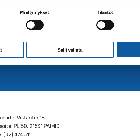
Mieltymykset
Tilastot
sen kotikunta, joka myös perii asetuksen mukaisen p
käytänteitä.
t
Salli valinta
osoite: Vistantie 18
soite: PL 50, 21531 PAIMIO
: (02) 474 511