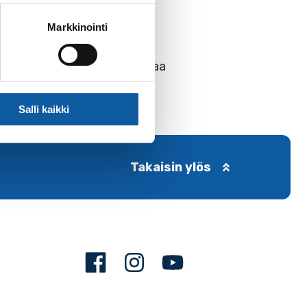
Markkinointi
äivähoitomaksun ja noudattaa
Salli kaikki
Takaisin ylös
Facebook
Instagram
Youtube