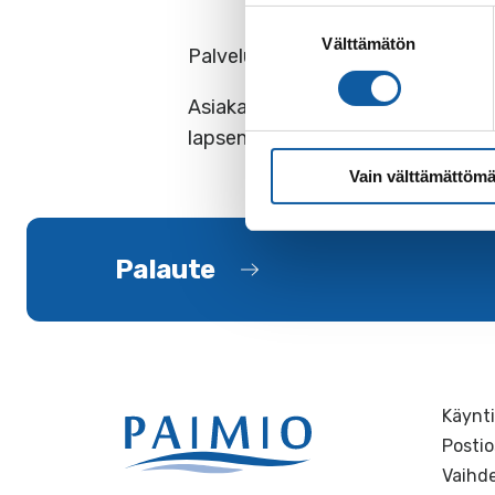
Suostumuksen
Välttämätön
valinta
Palvelu on maksullinen
Asiakasmaksupäätöksen tekee lap
lapsen kotikunnassa olevia maksu
Vain välttämättömä
Palaute
Käynti
Postio
Vaihde