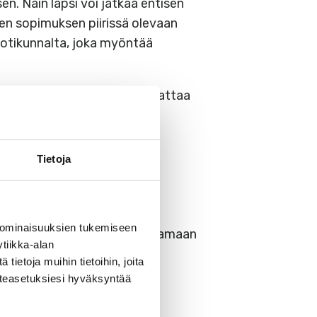
. Näin lapsi voi jatkaa entisen
n sopimuksen piirissä olevaan
kotikunnalta, joka myöntää
n päivähoitomaksun ja noudattaa
Tietoja
unnalla on vapaita
 ominaisuuksien tukemiseen
uitenkaan ole velvollinen ostamaan
tiikka-alan
ietoja muihin tietoihin, joita
västeasetuksiesi hyväksyntää