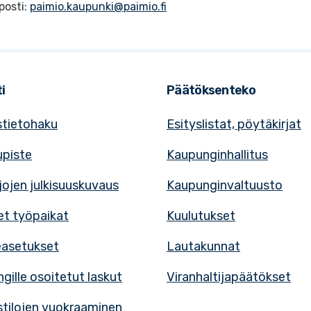
posti:
paimio.kaupunki@paimio.fi
i
Päätöksenteko
tietohaku
Esityslistat, pöytäkirjat
upiste
Kaupunginhallitus
rjojen julkisuuskuvaus
Kaupunginvaltuusto
t työpaikat
Kuulutukset
easetukset
Lautakunnat
gille osoitetut laskut
Viranhaltijapäätökset
tilojen vuokraaminen