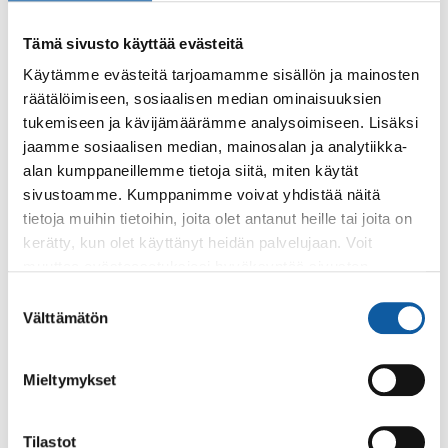
Kenelle ja millä ehdoin
Tämä sivusto käyttää evästeitä
Käytämme evästeitä tarjoamamme sisällön ja mainosten
Kunta päättää yksityismaalla olevista
räätälöimiseen, sosiaalisen median ominaisuuksien
luonnonmuistomerkkien rauhoittamishakemuksista.
tukemiseen ja kävijämäärämme analysoimiseen. Lisäksi
Jos aloite rauhoituksen lakkauttamiseen on tullut
jaamme sosiaalisen median, mainosalan ja analytiikka-
ELY-keskukselta, varataan alueen omistajalle tilaisuus
alan kumppaneillemme tietoja siitä, miten käytät
tulla kuulluksi.
sivustoamme. Kumppanimme voivat yhdistää näitä
Paimion kaupungilla päätöksen tekee Paimion
tietoja muihin tietoihin, joita olet antanut heille tai joita on
kaupungin ympäristölautakunta.
kerätty, kun olet käyttänyt heidän palvelujaan. Voit
muuttaa evästeasetuksiesi hyväksyntää sivuston
Palvelun maksullisuus
alalaidassa olevasta
Evästeasetukset
linkistä.
Suostumuksen
Välttämätön
valinta
Palvelu on maksuton
Asiointikanavat
Mieltymykset
Puhelinnumerot
Tilastot