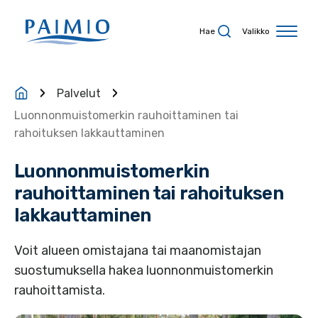
Siirry sisältöön
Hae
Valikko
Palvelut
Luonnonmuistomerkin rauhoittaminen tai
rahoituksen lakkauttaminen
Luonnonmuistomerkin
rauhoittaminen tai rahoituksen
lakkauttaminen
Voit alueen omistajana tai maanomistajan
suostumuksella hakea luonnonmuistomerkin
rauhoittamista.