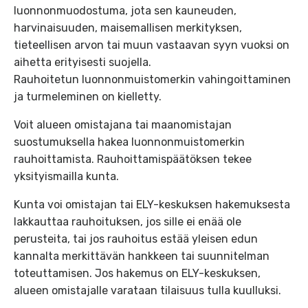
luonnonmuodostuma, jota sen kauneuden,
harvinaisuuden, maisemallisen merkityksen,
tieteellisen arvon tai muun vastaavan syyn vuoksi on
aihetta erityisesti suojella.
Rauhoitetun luonnonmuistomerkin vahingoittaminen
ja turmeleminen on kielletty.
Voit alueen omistajana tai maanomistajan
suostumuksella hakea luonnonmuistomerkin
rauhoittamista. Rauhoittamispäätöksen tekee
yksityismailla kunta.
Kunta voi omistajan tai ELY-keskuksen hakemuksesta
lakkauttaa rauhoituksen, jos sille ei enää ole
perusteita, tai jos rauhoitus estää yleisen edun
kannalta merkittävän hankkeen tai suunnitelman
toteuttamisen. Jos hakemus on ELY-keskuksen,
alueen omistajalle varataan tilaisuus tulla kuulluksi.