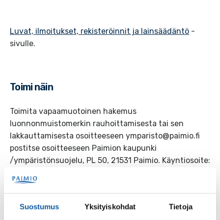
Luvat, ilmoitukset, rekisteröinnit ja lainsäädäntö
-
sivulle.
Toimi näin
Toimita vapaamuotoinen hakemus
luonnonmuistomerkin rauhoittamisesta tai sen
lakkauttamisesta osoitteeseen ymparisto@paimio.fi
postitse osoitteeseen Paimion kaupunki
/ympäristönsuojelu, PL 50, 21531 Paimio. Käyntiosoite:
Vistantie 18, Paimio. Liitteenä tulee olla valokuva,
sekä asemapiirros muistomerkin sijainnista.
Lisätietoa ympäristönsuojelusihteeriltä tai
Suostumus
Yksityiskohdat
Tietoja
toimistoinsinööriltä.