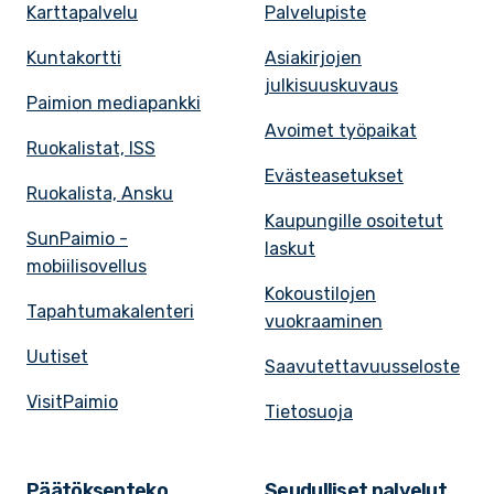
Karttapalvelu
Palvelupiste
Kuntakortti
Asiakirjojen
julkisuuskuvaus
Paimion mediapankki
Avoimet työpaikat
Ruokalistat, ISS
Evästeasetukset
Ruokalista, Ansku
Kaupungille osoitetut
SunPaimio -
laskut
mobiilisovellus
Kokoustilojen
Tapahtumakalenteri
vuokraaminen
Uutiset
Saavutettavuusseloste
VisitPaimio
Tietosuoja
Päätöksenteko
Seudulliset palvelut