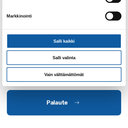
Palvelupaikat
Markkinointi
Kaupungintalo, Paimio
Salli kaikki
Vistantie 18, 21530 Paimio
Salli valinta
Tausta ja lainsäädäntö
Vain välttämättömät
Luonnonsuojelulaki
Palaute