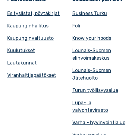
Esityslistat, pöytäkirjat
Business Turku
Kaupunginhallitus
Föli
Kaupunginvaltuusto
Know your hoods
Kuulutukset
Lounais-Suomen
elinvoimakeskus
Lautakunnat
Lounais-Suomen
Viranhaltijapäätökset
Jätehuolto
Turun työllisyysalue
Lupa- ja
valvontavirasto
Varha - hyvinvointialue
Varha-sovellus