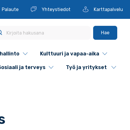
Palaute
Yhteystiedot
Karttapalvelu
Hae
hallinto
Kulttuuri ja vapaa-aika
Sosiaali ja terveys
Työ ja yritykset
s