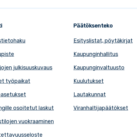
i
Päätöksenteko
tietohaku
Esityslistat, pöytäkirjat
upiste
Kaupunginhallitus
rjojen julkisuuskuvaus
Kaupunginvaltuusto
t työpaikat
Kuulutukset
easetukset
Lautakunnat
gille osoitetut laskut
Viranhaltijapäätökset
tilojen vuokraaminen
ettavuusseloste