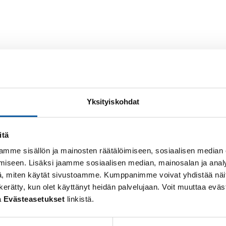
muisin klo 8-8.40 ja iltapäivisin klo 14.15-15 historian
Yksityiskohdat
doin
itä
mme sisällön ja mainosten räätälöimiseen, sosiaalisen median
 saada opinto-ohjausta.
iseen. Lisäksi jaamme sosiaalisen median, mainosalan ja analy
, miten käytät sivustoamme. Kumppanimme voivat yhdistää näitä t
suus
 on kerätty, kun olet käyttänyt heidän palvelujaan. Voit muuttaa e
a
Evästeasetukset
linkistä.