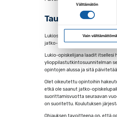
Välttämätön
valinta
Tausta ja lainsääd
Lukiossa opiskelevalla on oikeus s
Vain välttämättömä
jatko-opintoihin hakeutumisessa.
Lukio-opiskelijana laadit itselles
ylioppilastutkintosuunnitelman se
opintojen alussa ja sitä päivitetä
Olet oikeutettu opintoihin hakeutu
etkä ole saanut jatko-opiskelupa
suorittamisvuotta seuraavan vuod
on suoritettu. Koulutuksen järjest
Ohjauksen tavoitteena on, että 