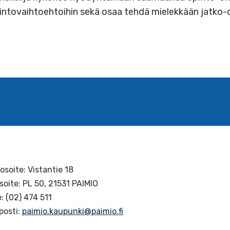
intovaihtoehtoihin sekä osaa tehdä mielekkään jatko-o
osoite: Vistantie 18
soite: PL 50, 21531 PAIMIO
: (02) 474 511
posti:
paimio.kaupunki@paimio.fi