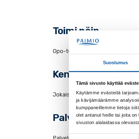
Toimi näin
Opo-tunnit ovat pääsääntöisesti aa
Suostumus
Kenelle ja millä eh
Tämä sivusto käyttää eväste
Käytämme evästeitä tarjoama
Jokaisella lukiolaisella on oikeus
ja kävijämäärämme analysoim
kumppaneillemme tietoja siitä
Palvelun maksulli
olet antanut heille tai joita
sivuston alalaidassa olevast
Suostumuksen
Palvelu on maksuton