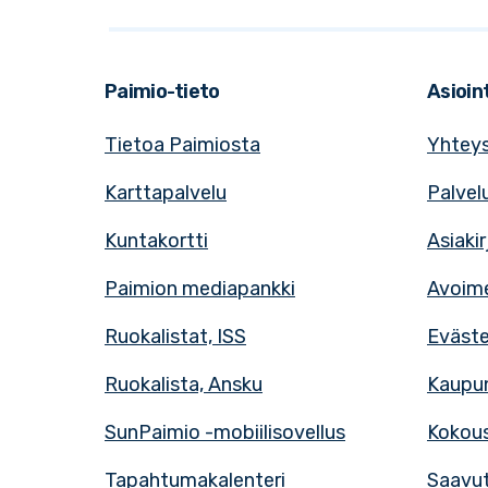
Paimio-tieto
Asioint
Tietoa Paimiosta
Yhteys
Karttapalvelu
Palvel
Kuntakortti
Asiaki
Paimion mediapankki
Avoime
Ruokalistat, ISS
Eväst
Ruokalista, Ansku
Kaupun
SunPaimio -mobiilisovellus
Kokous
Tapahtumakalenteri
Saavut