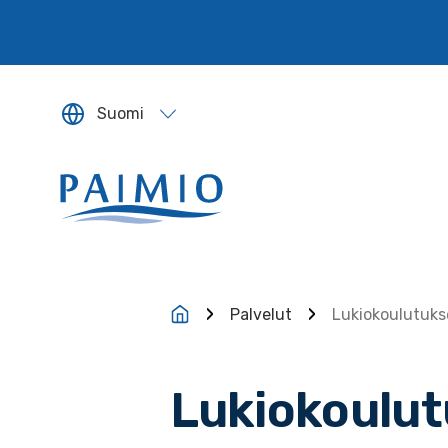
Siirry sisältöön
Suomi
Sivun kieleksi valitaan englanti.
Palvelut
Lukiokoulutuks
Lukiokoulut