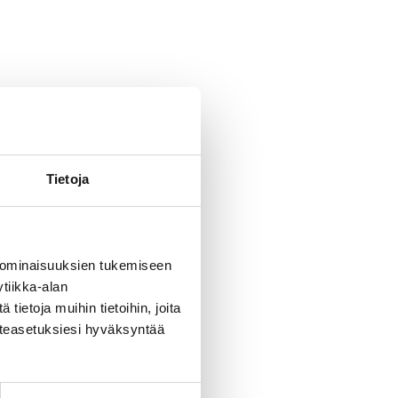
 luokassa.
Tietoja
 ominaisuuksien tukemiseen
tiikka-alan
ietoja muihin tietoihin, joita
västeasetuksiesi hyväksyntää