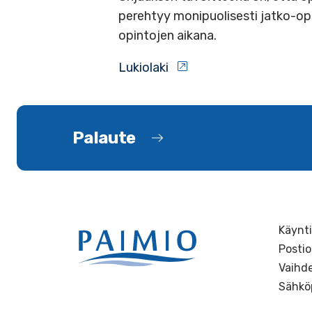
perehtyy monipuolisesti jatko-op
opintojen aikana.
Lukiolaki
Palaute
Käynti
Postio
Vaihde
Sähkö