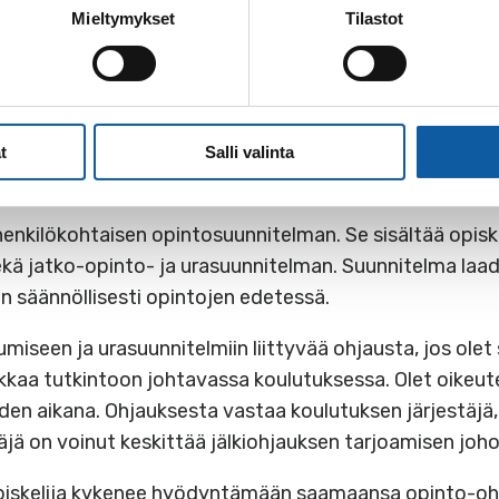
Mieltymykset
Tilastot
äntö
aada säännöllisesti opintoihin sisältyvää opinto-ohjaus
t
Salli valinta
i henkilökohtaisen opintosuunnitelman. Se sisältää opis
kä jatko-opinto- ja urasuunnitelman. Suunnitelma laad
än säännöllisesti opintojen edetessä.
miseen ja urasuunnitelmiin liittyvää ohjausta, jos olet
ikkaa tutkintoon johtavassa koulutuksessa. Olet oike
en aikana. Ohjauksesta vastaa koulutuksen järjestäjä
äjä on voinut keskittää jälkiohjauksen tarjoamisen joh
opiskelija kykenee hyödyntämään saamaansa opinto-ohj