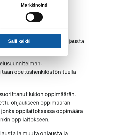
Markkinointi
ta. Lisäksi opiskelija saa ohjausta
Salli kaikki
kelusuunnitelman,
itaan opetushenkilöstön tuella
 suorittanut lukion oppimäärän,
utettu ohjaukseen oppimäärän
, jonka oppilaitoksessa oppimäärä
onkin oppilaitokseen.
austa ja muuta ohjausta ja