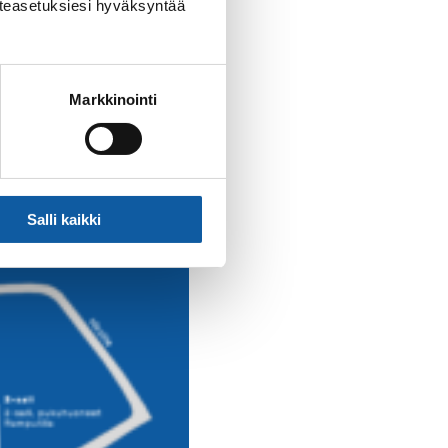
västeasetuksiesi hyväksyntää
Markkinointi
Salli kaikki