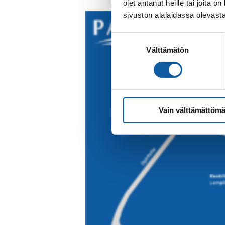
olet antanut heille tai joita
sivuston alalaidassa olevast
Suostumuksen
Välttämätön
valinta
Vain välttämättömä