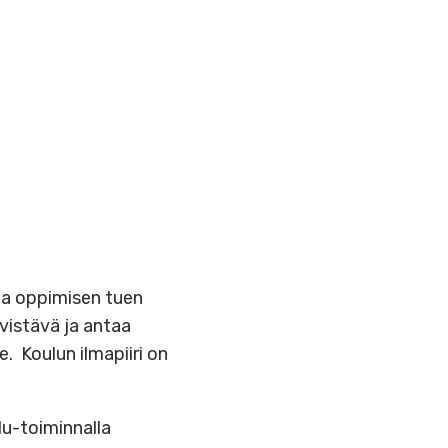
sia oppimisen tuen
vistävä ja antaa
e. Koulun ilmapiiri on
lu-toiminnalla