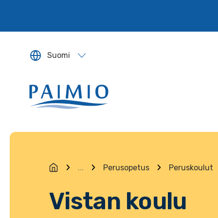
Siirry sisältöön
Suomi
Sivun kieleksi valitaan englanti.
...
Perusopetus
Peruskoulut
Vistan koulu