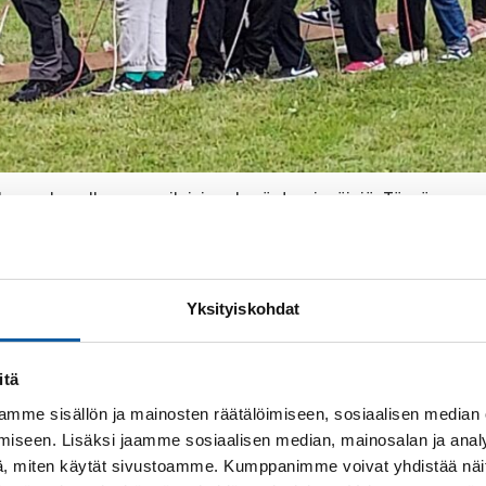
ouluvuoden alkaessa erilaisia ryhmäytymispäiviä. Tässä
n Jokipuistossa.
ri rakennuksissa
Yksityiskohdat
totie 3), kolmannet ja neljännet luokat Kivikoulussa, 
itä
ussa tapahtuu myös 7.-9 luokkien kielten ja kotitaloud
ntöisesti vain seitsemännen – yhdeksännen luokan op
mme sisällön ja mainosten räätälöimiseen, sosiaalisen median
iseen. Lisäksi jaamme sosiaalisen median, mainosalan ja analy
sa ja 2-salissa. Kaikkiaan liikuntasaleja Vistalla on 
, miten käytät sivustoamme. Kumppanimme voivat yhdistää näitä t
et selviävät oheisesta kartasta.