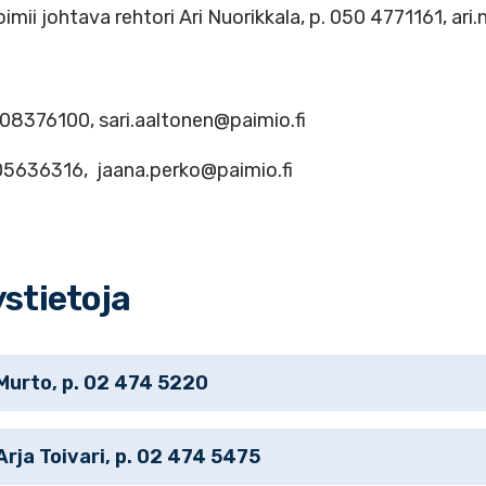
imii johtava rehtori Ari Nuorikkala, p. 050 4771161, ari.
0408376100, sari.aaltonen@paimio.fi
505636316, jaana.perko@paimio.fi
stietoja
 Murto, p. 02 474 5220
Arja Toivari, p. 02 474 5475