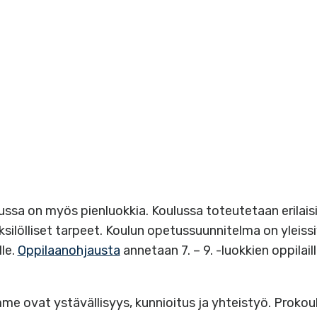
lussa on myös pienluokkia. Koulussa toteutetaan erilai
ilölliset tarpeet. Koulun opetussuunnitelma on yleissi
le.
Oppilaanohjausta
annetaan 7. – 9. -luokkien oppilaill
me ovat ystävällisyys, kunnioitus ja yhteistyö. Prokou