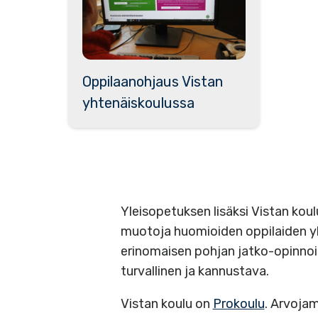
Oppilaanohjaus Vistan
yhtenäiskoulussa
Yleisopetuksen lisäksi Vistan kou
muotoja huomioiden oppilaiden yks
erinomaisen pohjan jatko-opinnoil
turvallinen ja kannustava.
Vistan koulu on
Prokoulu
. Arvojam