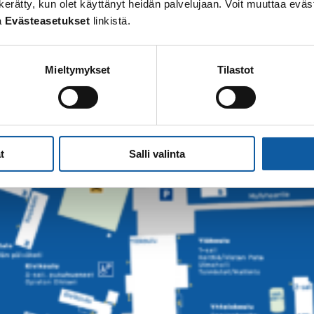
 on kerätty, kun olet käyttänyt heidän palvelujaan. Voit muuttaa e
a
Evästeasetukset
linkistä.
Mieltymykset
Tilastot
t
Salli valinta