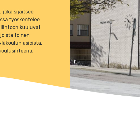
 joka sijaitsee
ussa työskentelee
llintoon kuuluvat
 joista toinen
läkoulun asioista.
koulusihteeriä.