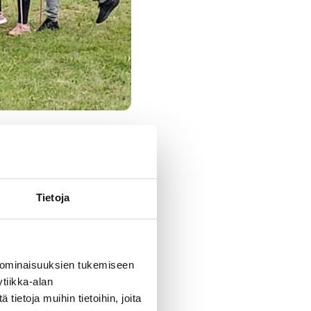
Tietoja
viidennet ja kuudennet
en opetus.
etusta. Opetusta
 ominaisuuksien tukemiseen
tiikka-alan
kolme kappaletta.
ietoja muihin tietoihin, joita