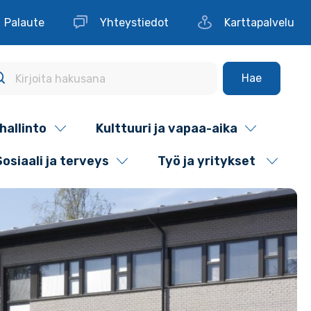
Palaute
Yhteystiedot
Karttapalvelu
Hae
hallinto
Kulttuuri ja vapaa-aika
Sosiaali ja terveys
Työ ja yritykset