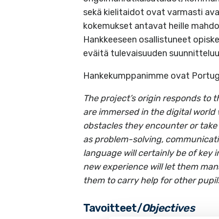
sekä kielitaidot ovat varmasti a
kokemukset antavat heille mahdoll
Hankkeeseen osallistuneet opiskelij
eväitä tulevaisuuden suunnitteluu
Hankekumppanimme ovat Portugalis
The project’s origin responds to 
are immersed in the digital world 
obstacles they
encounter
or take 
as problem-solving, communicatio
language will certainly be of key 
new experience will let them man
them to carry help for other pupil
Tavoitteet/
Objectives