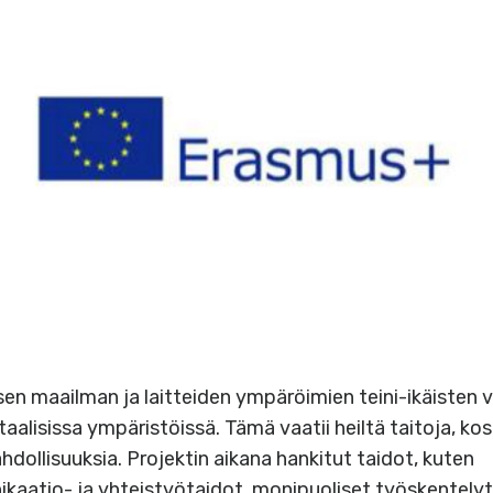
lisen maailman ja laitteiden ympäröimien teini-ikäisten 
taalisissa ympäristöissä. Tämä vaatii heiltä taitoja, kos
ollisuuksia. Projektin aikana hankitut taidot, kuten
kaatio- ja yhteistyötaidot, monipuoliset työskentely