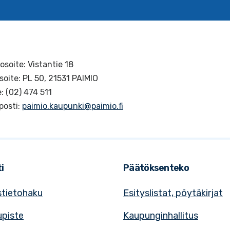
osoite: Vistantie 18
soite: PL 50, 21531 PAIMIO
: (02) 474 511
posti:
paimio.kaupunki@paimio.fi
i
Päätöksenteko
tietohaku
Esityslistat, pöytäkirjat
upiste
Kaupunginhallitus