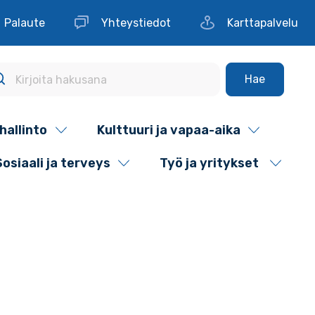
Palaute
Yhteystiedot
Karttapalvelu
Hae
hallinto
Kulttuuri ja vapaa-aika
Sosiaali ja terveys
Työ ja yritykset