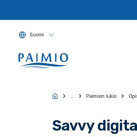
Siirry sisältöön
Suomi
Sivun kieleksi valitaan englanti.
...
Paimion lukio
Opi
Savvy digita