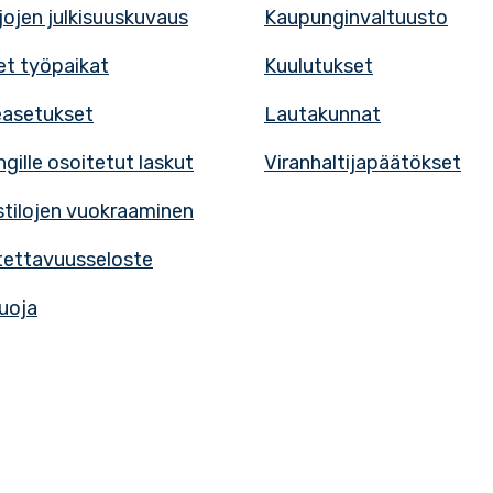
rjojen julkisuuskuvaus
Kaupunginvaltuusto
t työpaikat
Kuulutukset
easetukset
Lautakunnat
gille osoitetut laskut
Viranhaltijapäätökset
tilojen vuokraaminen
ettavuusseloste
uoja