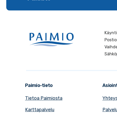
Käynti
Postio
Vaihde
Sähkö
Paimio-tieto
Asioint
Tietoa Paimiosta
Yhteys
Karttapalvelu
Palvel