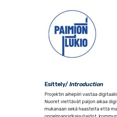
Esittely/
Introduction
Projektin aihepiiri vastaa digitaa
Nuoret viettävät paljon aikaa digi
mukanaan sekä haasteita että mahd
ongelmanratkaisutaidot, kommuni