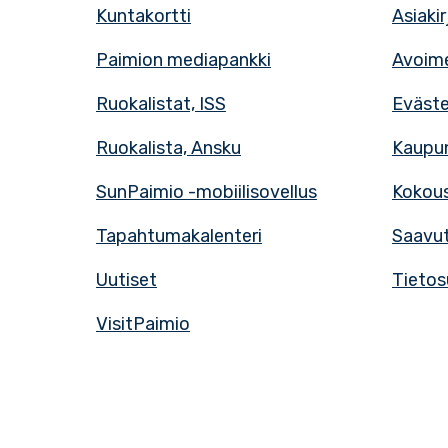
Kuntakortti
Asiaki
Paimion mediapankki
Avoime
Ruokalistat, ISS
Eväst
Ruokalista, Ansku
Kaupun
SunPaimio -mobiilisovellus
Kokous
Tapahtumakalenteri
Saavut
Uutiset
Tietos
VisitPaimio