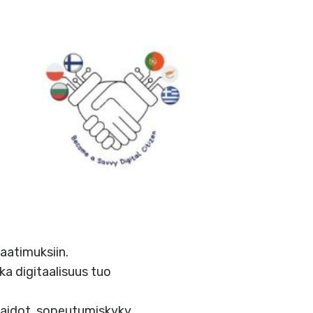
vaatimuksiin.
ka digitaalisuus tuo
taidot, sopeutumiskyky