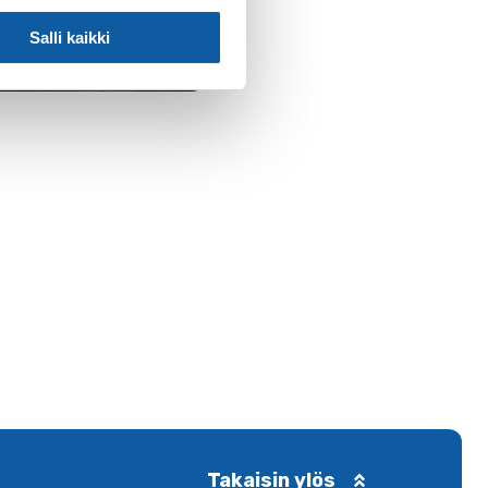
Salli kaikki
Takaisin ylös