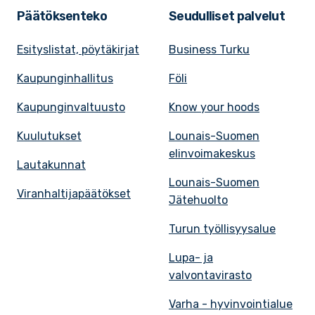
Päätöksenteko
Seudulliset palvelut
Esityslistat, pöytäkirjat
Business Turku
Kaupunginhallitus
Föli
Kaupunginvaltuusto
Know your hoods
Kuulutukset
Lounais-Suomen
elinvoimakeskus
Lautakunnat
Lounais-Suomen
Viranhaltijapäätökset
Jätehuolto
Turun työllisyysalue
Lupa- ja
valvontavirasto
Varha - hyvinvointialue