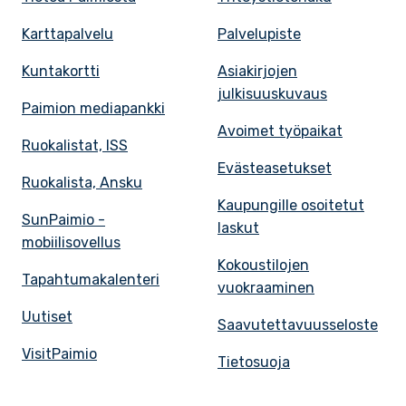
Karttapalvelu
Palvelupiste
Kuntakortti
Asiakirjojen
julkisuuskuvaus
Paimion mediapankki
Avoimet työpaikat
Ruokalistat, ISS
Evästeasetukset
Ruokalista, Ansku
Kaupungille osoitetut
SunPaimio -
laskut
mobiilisovellus
Kokoustilojen
Tapahtumakalenteri
vuokraaminen
Uutiset
Saavutettavuusseloste
VisitPaimio
Tietosuoja