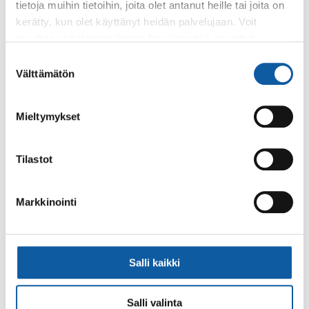
tietoja muihin tietoihin, joita olet antanut heille tai joita on
Satu
Kalliomäki
kerätty, kun olet käyttänyt heidän palvelujaan. Voit
Tiedonhallinnan asiantuntija
muuttaa evästeasetuksiesi hyväksyntää sivuston
+35824745231
alalaidassa olevasta
Evästeasetukset
linkistä.
Suostumuksen
satu.kalliomaki@paimio.fi
Välttämätön
valinta
Mieltymykset
Asiasanat
Tilastot
tiedonhallinta
tiedonhallintamalli
Markkinointi
Salli kaikki
Palaute
Salli valinta