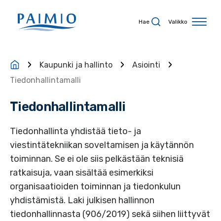
Siirry sisältöön
Hae
Valikko
Kaupunki ja hallinto
Asiointi
Tiedonhallintamalli
Tiedonhallintamalli
Tiedonhallinta yhdistää tieto- ja
viestintätekniikan soveltamisen ja käytännön
toiminnan. Se ei ole siis pelkästään teknisiä
ratkaisuja, vaan sisältää esimerkiksi
organisaatioiden toiminnan ja tiedonkulun
yhdistämistä. Laki julkisen hallinnon
tiedonhallinnasta (906/2019) sekä siihen liittyvät