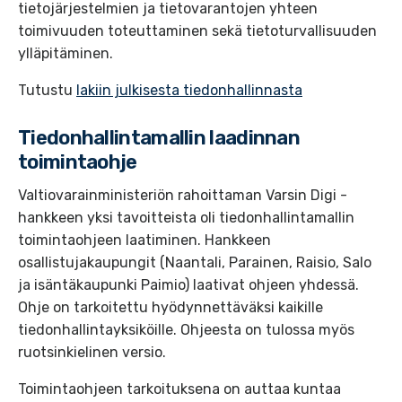
tietojärjestelmien ja tietovarantojen yhteen
toimivuuden toteuttaminen sekä tietoturvallisuuden
ylläpitäminen.
Tutustu
lakiin julkisesta tiedonhallinnasta
Tiedonhallintamallin laadinnan
toimintaohje
Valtiovarainministeriön rahoittaman Varsin Digi -
hankkeen yksi tavoitteista oli tiedonhallintamallin
toimintaohjeen laatiminen. Hankkeen
osallistujakaupungit (Naantali, Parainen, Raisio, Salo
ja isäntäkaupunki Paimio) laativat ohjeen yhdessä.
Ohje on tarkoitettu hyödynnettäväksi kaikille
tiedonhallintayksiköille. Ohjeesta on tulossa myös
ruotsinkielinen versio.
Toimintaohjeen tarkoituksena on auttaa kuntaa