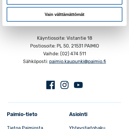
Vain välttämättömät
Käyntiosoite: Vistantie 18
Postiosoite: PL 50, 21531 PAIMIO
Vaihde: (02) 474 511
Sähköposti:
paimio.kaupunki@paimio.fi
Facebook
Instagram
Youtube
Paimio-tieto
Asiointi
Tietoa Paimiosta
Yhteystietohaku