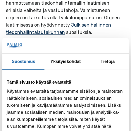
hahmottamaan tiedonhallintamallin laatimisen
erilaisia vaiheita ja vastuutahoja. Valmistuneen
ohjeen on tarkoitus olla työkaluriippumaton. Ohjeen
laatimisessa on hyödynnetty
Julkisen hallinnon
tiedonhallintalautakunnan
suosituksia.
Valtionvarainministeriön yhteydessä toimiva
tiedonhallintalautakunta on monialaiseen
asiantuntijayhteistyöhön perustuva viranomainen.
Suostumus
Yksityiskohdat
Tietoja
Valtioneuvosto nimittää tiedonhallintalautakunnan
neljäksi vuodeksi kerrallaan.
Tutustu Varsin Digi -hankkeessa tuotettuun
Tämä sivusto käyttää evästeitä
tiedonhallintamallin laadinnan toimintaohjeeseen
.
Käytämme evästeitä tarjoamamme sisällön ja mainosten
räätälöimiseen, sosiaalisen median ominaisuuksien
tukemiseen ja kävijämäärämme analysoimiseen. Lisäksi
jaamme sosiaalisen median, mainosalan ja analytiikka-
Lisätietoja
alan kumppaneillemme tietoja siitä, miten käytät
sivustoamme. Kumppanimme voivat yhdistää näitä