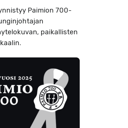
ynnistyy Paimion 700-
punginjohtajan
ytelokuvan, paikallisten
kaalin.