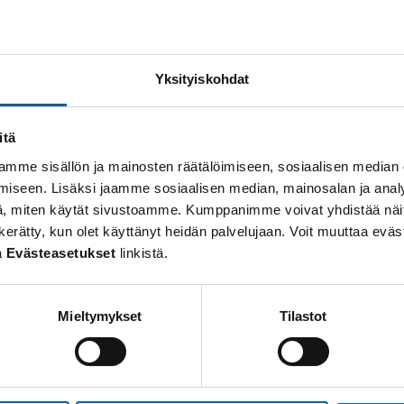
llisia
 ja
Paimion Yrittäjät ry
huolehtii makkaran ja mehun m
Yksityiskohdat
tumat
itä
mme sisällön ja mainosten räätälöimiseen, sosiaalisen median
ian
ensi-ilta Paimion teatterissa Vistan näyttämöllä (m
iseen. Lisäksi jaamme sosiaalisen median, mainosalan ja analy
, miten käytät sivustoamme. Kumppanimme voivat yhdistää näitä t
oden aattoillan kirkkohetki
 on kerätty, kun olet käyttänyt heidän palvelujaan. Voit muuttaa e
a
Evästeasetukset
linkistä.
Mieltymykset
Tilastot
i, 040 648 4757