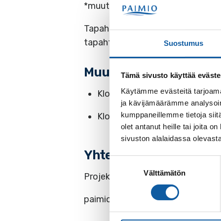
*muutokset ohjelmaan ovat mahdo
Tapahtuman juontaa Piia Koriseva
tapahtumassa.
Suostumus
Muut juhlaillan tapah
Tämä sivusto käyttää eväste
Käytämme evästeitä tarjoama
Klo 20
Kekkosen tytär -komed
ja kävijämäärämme analysoim
kumppaneillemme tietoja siitä
Klo 22.30 Paimio 700v. juhlavu
olet antanut heille tai joita
sivuston alalaidassa olevast
Yhteystiedot
Suostumuksen
Välttämätön
valinta
Projektityöntekijä Henriikka Konk
paimio700@paimio.fi