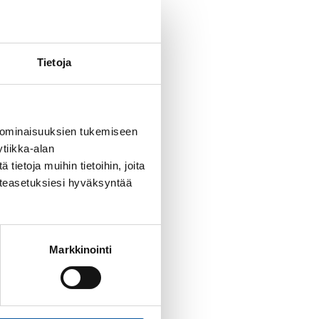
yynnistä
Tietoja
 ominaisuuksien tukemiseen
aksullinen)
tiikka-alan
ietoja muihin tietoihin, joita
västeasetuksiesi hyväksyntää
Markkinointi