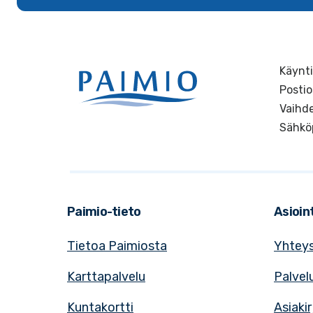
Käynti
Postio
Vaihde
Sähkö
Paimio-tieto
Asioint
Tietoa Paimiosta
Yhteys
Karttapalvelu
Palvel
Kuntakortti
Asiaki