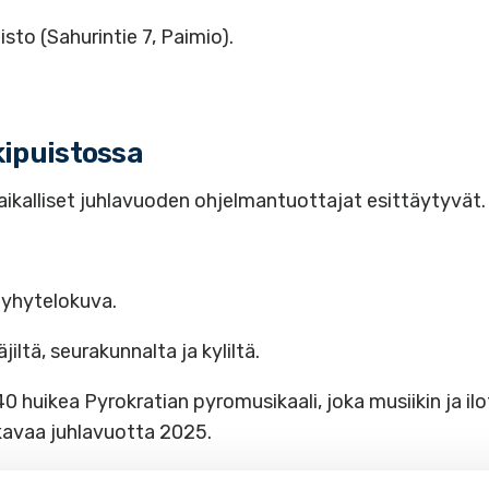
to (Sahurintie 7, Paimio).
kipuistossa
paikalliset juhlavuoden ohjelmantuottajat esittäytyvät.
lyhytelokuva.
jiltä, seurakunnalta ja kyliltä.
0 huikea Pyrokratian pyromusikaali, joka musiikin ja ilo
lkavaa juhlavuotta 2025.