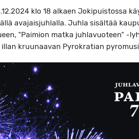
2.2024 klo 18 alkaen Jokipuistossa kä
ällä avajaisjuhlalla. Juhla sisältää kau
ueen, "Paimion matka juhlavuoteen" -lyh
ä illan kruunaavan Pyrokratian pyromusi