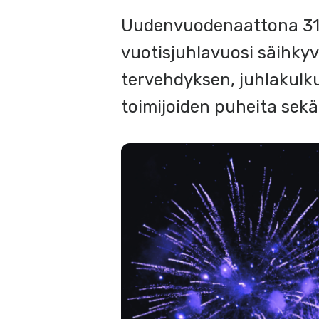
Uudenvuodenaattona 31.1
vuotisjuhlavuosi säihkyv
tervehdyksen, juhlakulk
toimijoiden puheita sek