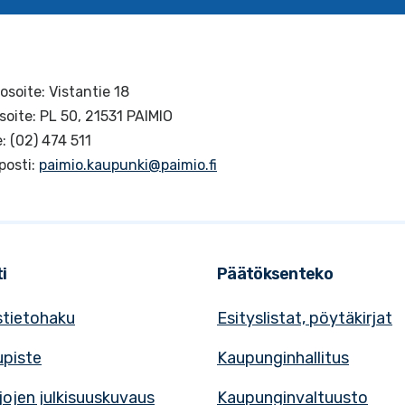
osoite: Vistantie 18
soite: PL 50, 21531 PAIMIO
: (02) 474 511
posti:
paimio.kaupunki@paimio.fi
i
Päätöksenteko
tietohaku
Esityslistat, pöytäkirjat
upiste
Kaupunginhallitus
rjojen julkisuuskuvaus
Kaupunginvaltuusto