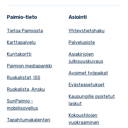
Paimio-tieto
Asiointi
Tietoa Paimiosta
Yhteystietohaku
Karttapalvelu
Palvelupiste
Kuntakortti
Asiakirjojen
julkisuuskuvaus
Paimion mediapankki
Avoimet työpaikat
Ruokalistat, ISS
Evästeasetukset
Ruokalista, Ansku
Kaupungille osoitetut
SunPaimio -
laskut
mobiilisovellus
Kokoustilojen
Tapahtumakalenteri
vuokraaminen