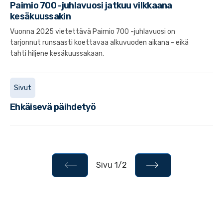
Paimio 700 -juhlavuosi jatkuu vilkkaana
kesäkuussakin
Vuonna 2025 vietettävä Paimio 700 -juhlavuosi on
tarjonnut runsaasti koettavaa alkuvuoden aikana - eikä
tahti hiljene kesäkuussakaan.
Sivut
Ehkäisevä päihdetyö
Sivu 1/2