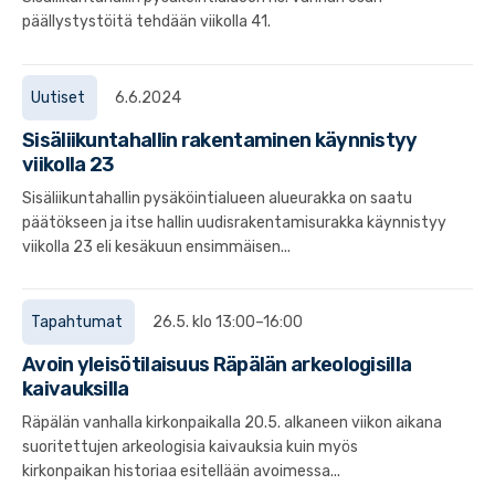
päällystystöitä tehdään viikolla 41.
Uutiset
6.6.2024
Sisäliikuntahallin rakentaminen käynnistyy
viikolla 23
Sisäliikuntahallin pysäköintialueen alueurakka on saatu
päätökseen ja itse hallin uudisrakentamisurakka käynnistyy
viikolla 23 eli kesäkuun ensimmäisen...
Tapahtumat
26.5. klo 13:00–16:00
Avoin yleisötilaisuus Räpälän arkeologisilla
kaivauksilla
Räpälän vanhalla kirkonpaikalla 20.5. alkaneen viikon aikana
suoritettujen arkeologisia kaivauksia kuin myös
kirkonpaikan historiaa esitellään avoimessa...