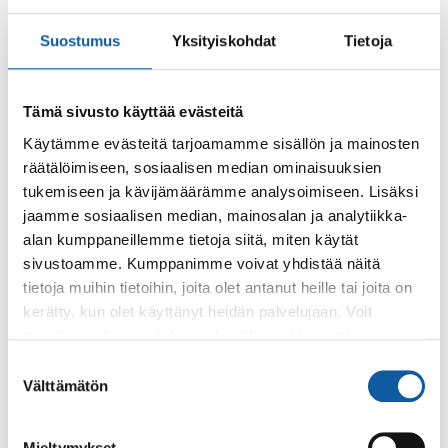
Turun seudun joukkoliikennealue täyttää 1.7. 10 vuotta.
Suostumus
Yksityiskohdat
Tietoja
Juhlapäivänä Paimio liittyy joukkoliikennealueeseen
uutena, seitsemäntenä kuntana....
Tämä sivusto käyttää evästeitä
Tapahtumat
3.11.–9.11.
Käytämme evästeitä tarjoamamme sisällön ja mainosten
räätälöimiseen, sosiaalisen median ominaisuuksien
Ehkäisevän päihdetyön viikko
tukemiseen ja kävijämäärämme analysoimiseen. Lisäksi
jaamme sosiaalisen median, mainosalan ja analytiikka-
Uutiset
22.5.2025
alan kumppaneillemme tietoja siitä, miten käytät
sivustoamme. Kumppanimme voivat yhdistää näitä
Kunnia- ja ansiomerkkien jakotilaisuudessa
tietoja muihin tietoihin, joita olet antanut heille tai joita on
jaettiin huomionosoituksia parillekymmenelle
kerätty, kun olet käyttänyt heidän palvelujaan. Voit
henkilölle
muuttaa evästeasetuksiesi hyväksyntää sivuston
Kolme Tasavallan presidentin myöntämää kunniamerkkiä ja
alalaidassa olevasta
Evästeasetukset
linkistä.
Suostumuksen
17 Kuntaliiton myöntämää ansiomerkkiä jaettiin
Välttämätön
valinta
keskiviikkona kaupungintalon Paimiosalissa...
Mieltymykset