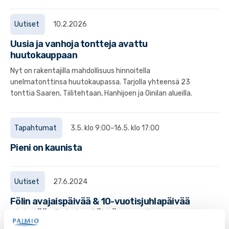
Uutiset
10.2.2026
Uusia ja vanhoja tontteja avattu
huutokauppaan
Nyt on rakentajilla mahdollisuus hinnoitella
unelmatonttinsa huutokaupassa. Tarjolla yhteensä 23
tonttia Saaren, Tiilitehtaan, Hanhijoen ja Oinilan alueilla.
Tapahtumat
3.5. klo 9:00–16.5. klo 17:00
Pieni on kaunista
Uutiset
27.6.2024
Fölin avajaispäivää & 10-vuotisjuhlapäivää
vietetään Paimion Sähkömuseolla
maanantaina 1.7.