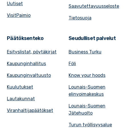
Uutiset
Saavutettavuusseloste
VisitPaimio
Tietosuoja
Päätöksenteko
Seudulliset palvelut
Esityslistat, pöytäkirjat
Business Turku
Kaupunginhallitus
Föli
Kaupunginvaltuusto
Know your hoods
Kuulutukset
Lounais-Suomen
elinvoimakeskus
Lautakunnat
Lounais-Suomen
Viranhaltijapäätökset
Jätehuolto
Turun työllisyysalue