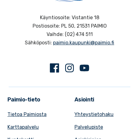
Käyntiosoite: Vistantie 18
Postiosoite: PL 50, 21531 PAIMIO
Vaihde: (02) 474 511
Sähköposti:
paimio.kaupunki@paimio.fi
Facebook
Instagram
Youtube
Paimio-tieto
Asiointi
Tietoa Paimiosta
Yhteystietohaku
Karttapalvelu
Palvelupiste