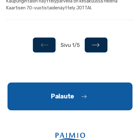
Kaupungintalon näyttelyparvella on kesäkuussa Helena
Kaartisen 70-vuotistaidenäyttely JOTTAI.
Sivu 1/5
Palaute