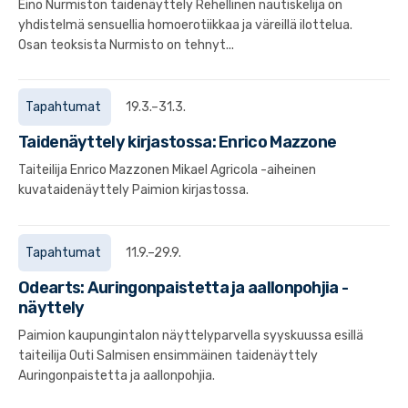
Eino Nurmiston taidenäyttely Rehellinen nautiskelija on
yhdistelmä sensuellia homoerotiikkaa ja väreillä ilottelua.
Osan teoksista Nurmisto on tehnyt...
Tapahtumat
19.3.–31.3.
Taidenäyttely kirjastossa: Enrico Mazzone
Taiteilija Enrico Mazzonen Mikael Agricola -aiheinen
kuvataidenäyttely Paimion kirjastossa.
Tapahtumat
11.9.–29.9.
Odearts: Auringonpaistetta ja aallonpohjia -
näyttely
Paimion kaupungintalon näyttelyparvella syyskuussa esillä
taiteilija Outi Salmisen ensimmäinen taidenäyttely
Auringonpaistetta ja aallonpohjia.