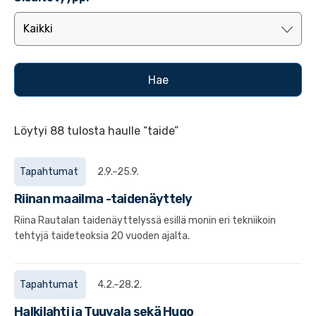
Löytyi 88 tulosta haulle “taide”
Tapahtumat
2.9.–25.9.
Riinan maailma -taidenäyttely
Riina Rautalan taidenäyttelyssä esillä monin eri tekniikoin
tehtyjä taideteoksia 20 vuoden ajalta.
Tapahtumat
4.2.–28.2.
Halkilahti ja Tuuvala sekä Hugo