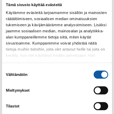
Nuorille suunnatussa tapahtumassa graffititaiteilija maalaa
Tämä sivusto käyttää evästeitä
demotyön sekä vetää graffitityöpajan!
Käytämme evästeitä tarjoamamme sisällön ja mainosten
räätälöimiseen, sosiaalisen median ominaisuuksien
Tapahtumat
28.6.–28.7.
tukemiseen ja kävijämäärämme analysoimiseen. Lisäksi
jaamme sosiaalisen median, mainosalan ja analytiikka-
Seija Honkasen näyttely Poimintoja Paimion
alan kumppaneillemme tietoja siitä, miten käytät
kotiseutumuseon lainamakasiinissa
sivustoamme. Kumppanimme voivat yhdistää näitä
Tervetuloa ihastelemaan Seija Honkasen luontoaiheisia
tietoja muihin tietoihin, joita olet antanut heille tai joita on
töitä Paimion kotiseutumuseon lainamakasiiniin.
kerätty, kun olet käyttänyt heidän palvelujaan. Voit
muuttaa evästeasetuksiesi hyväksyntää sivuston
alalaidassa olevasta
Evästeasetukset
linkistä.
Suostumuksen
Tapahtumat
3.8. klo 13:00–20:00
Välttämätön
valinta
ODEN - kokeellisen ja elektronisen musiikin
tapahtuma parantolassa
Mieltymykset
ODEN 0(ZERO) on kokoelma kokeellisia akustisia,
elektronisia ja elektroakustisia musiikillisia ja äänellisiä
taideteoksia, jotka herättävät kuuntelijoita...
Tilastot