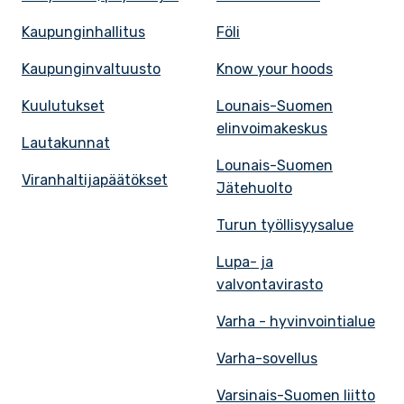
Kaupunginhallitus
Föli
Kaupunginvaltuusto
Know your hoods
Kuulutukset
Lounais-Suomen
elinvoimakeskus
Lautakunnat
Lounais-Suomen
Viranhaltijapäätökset
Jätehuolto
Turun työllisyysalue
Lupa- ja
valvontavirasto
Varha - hyvinvointialue
Varha-sovellus
Varsinais-Suomen liitto