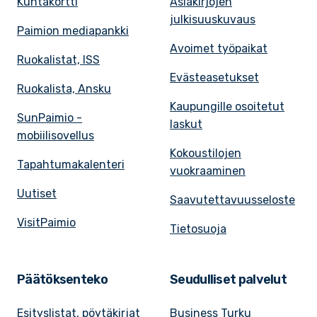
Kuntakortti
Asiakirjojen
julkisuuskuvaus
Paimion mediapankki
Avoimet työpaikat
Ruokalistat, ISS
Evästeasetukset
Ruokalista, Ansku
Kaupungille osoitetut
SunPaimio -
laskut
mobiilisovellus
Kokoustilojen
Tapahtumakalenteri
vuokraaminen
Uutiset
Saavutettavuusseloste
VisitPaimio
Tietosuoja
Päätöksenteko
Seudulliset palvelut
Esityslistat, pöytäkirjat
Business Turku