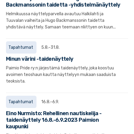
Backmanssonin taidetta -yhdistelmänäyttely
Helmikuussa näyttelyparvella avautuu Halkilahti ja
Tuuvalan vaiheita ja Hugo Backmanssonin taidetta
yhdistävä näyttely. Samaan teemaan nliittyen on kuun...
Tapahtumat
5.8.–31.8.
Minun värini -taidenäyttely
Paimio Pride ry:n järjestämä taidenäyttely, joka koostuu
avoimen teoshaun kautta näyttelyyn mukaan saaduista
teoksista.
Tapahtumat
16.8.–6.9.
Eino Nurmisto: Rehellinen nautiskelija -
taidenäyttely 16.8.-6.9.2023 Paimion
kaupunki