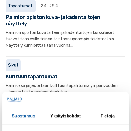
Tapahtumat
2.4.–28.4.
Paimion opiston kuva- ja kädentaitojen
näyttely
Paimion opiston kuvataiteen ja kädentaitojen kurssilaiset
tuovat taas esille toinen toistaan upeampia taideteoksia.
Näyttely kunnioittaa tänä vuonna...
Sivut
Kulttuuritapahtumat
Paimiossa järjestetään kulttuuritapahtumia ympärivuoden
- konserteista taidenäyttelyihin.
Tapahtumat
13.10. klo 17:00–19:00
Suostumus
Yksityiskohdat
Tietoja
Graffitiseinän avajaiset