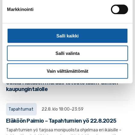
Markkinointi
Palvelut
Kaupungintalon näyttelyparvi
Kaupungin kulttuuripalvelut tarjoaa näyttelytilan
Salli kaikki
kaupungintalon ylimmästä kerroksesta erilaisten
näyttelyiden järjestämiseen.
Salli valinta
Uutiset
20.11.2024
Vain välttämättömät
Paimio 700-juhlavuositaideteos on valittu –
Jukka Hakasen muraali toteutetaan Paimion
kaupungintalolle
Tapahtumat
22.8. klo 18:00–23:59
Eläköön Paimio – Tapahtumien yö 22.8.2025
Tapahtumien yö tarjoaa monipuolista ohjelmaa eri ikäisille –