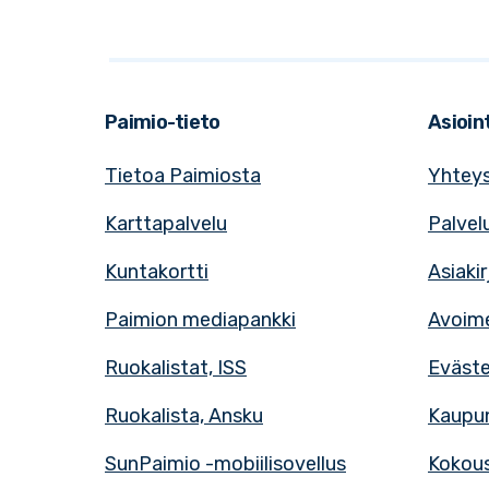
Paimio-tieto
Asioint
Tietoa Paimiosta
Yhteys
Karttapalvelu
Palvel
Kuntakortti
Asiaki
Paimion mediapankki
Avoime
Ruokalistat, ISS
Eväst
Ruokalista, Ansku
Kaupun
SunPaimio -mobiilisovellus
Kokous