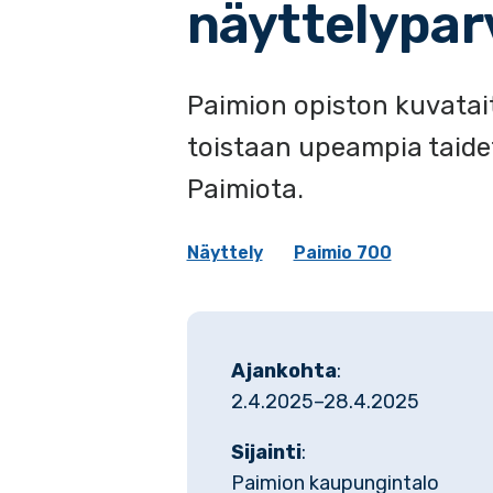
näyttelypar
Paimion opiston kuvatait
toistaan upeampia taide
Paimiota.
Näyttely
Paimio 700
Ajankohta
:
2.4.2025–28.4.2025
Sijainti
:
Paimion kaupungintalo