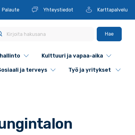
Palaute
Yhteystiedot
Karttapalvelu
Hae
hallinto
Kulttuuri ja vapaa-aika
Sosiaali ja terveys
Työ ja yritykset
ungintalon