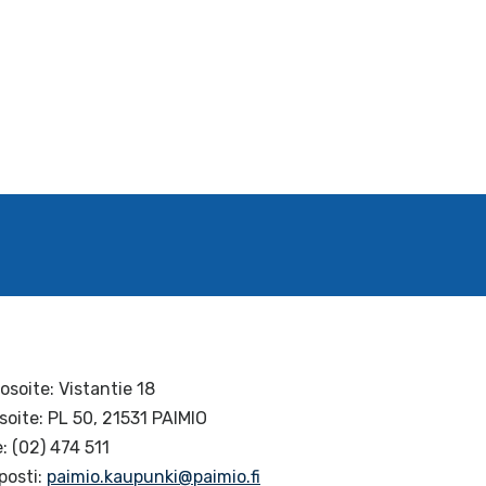
osoite: Vistantie 18
soite: PL 50, 21531 PAIMIO
: (02) 474 511
posti:
paimio.kaupunki@paimio.fi