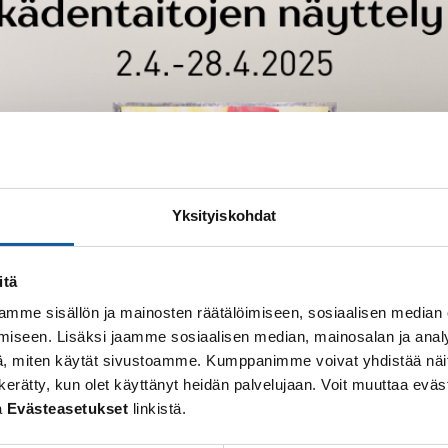
Yksityiskohdat
itä
mme sisällön ja mainosten räätälöimiseen, sosiaalisen median
iseen. Lisäksi jaamme sosiaalisen median, mainosalan ja analy
, miten käytät sivustoamme. Kumppanimme voivat yhdistää näitä t
 on kerätty, kun olet käyttänyt heidän palvelujaan. Voit muuttaa e
a
Evästeasetukset
linkistä.