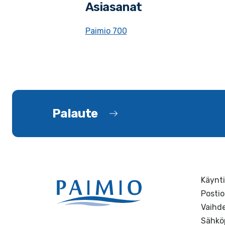
Asiasanat
Paimio 700
Palaute
Käynti
Postio
Vaihde
Sähkö