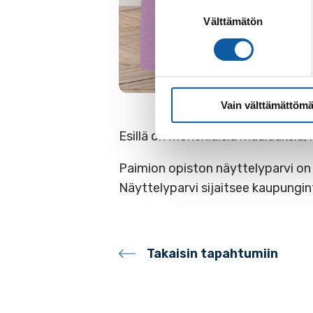
Suostumuksen
Välttämätön
valinta
Vain välttämättömä
Esillä on monenlaisia maalauksia, 
Paimion opiston näyttelyparvi on
Näyttelyparvi sijaitsee kaupungin
Takaisin tapahtumiin