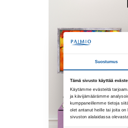
Suostumus
Tämä sivusto käyttää eväste
Käytämme evästeitä tarjoama
ja kävijämäärämme analysoim
kumppaneillemme tietoja siitä
olet antanut heille tai joita
sivuston alalaidassa olevast