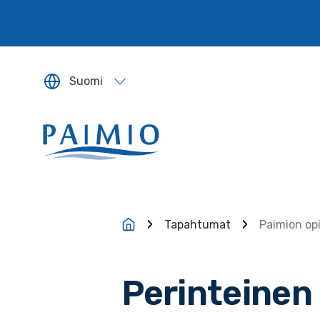
Siirry sisältöön
Suomi
Sivun kieleksi valitaan englanti.
Tapahtumat
Paimion opi
Perinteinen