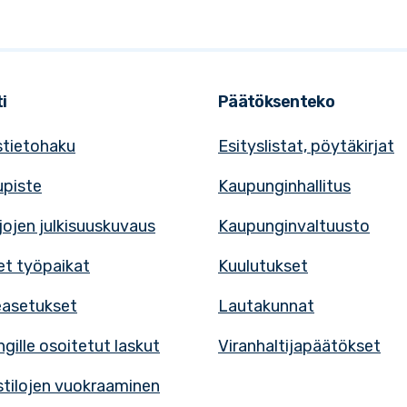
i
Päätöksenteko
tietohaku
Esityslistat, pöytäkirjat
upiste
Kaupunginhallitus
rjojen julkisuuskuvaus
Kaupunginvaltuusto
t työpaikat
Kuulutukset
easetukset
Lautakunnat
gille osoitetut laskut
Viranhaltijapäätökset
tilojen vuokraaminen