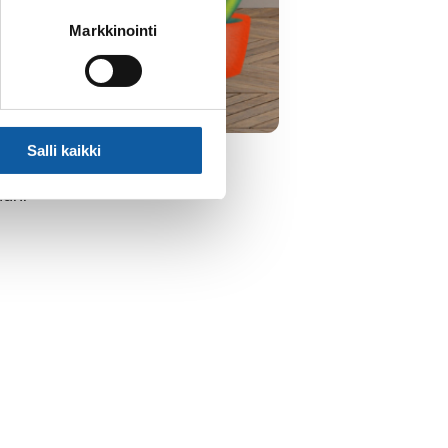
Markkinointi
Salli kaikki
aan!