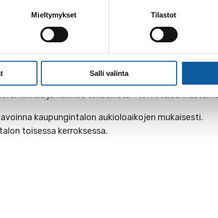
Mieltymykset
Tilastot
t
Salli valinta
keramiikkaa ja kaikkea tekstiilistä - tervetuloa ihastum
 avoinna kaupungintalon aukioloaikojen mukaisesti.
talon toisessa kerroksessa.