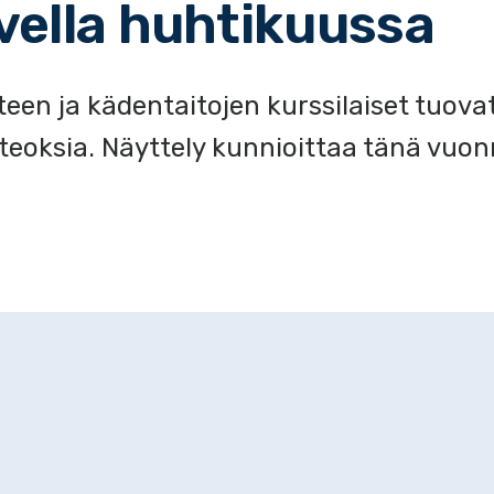
vella huhtikuussa
een ja kädentaitojen kurssilaiset tuovat 
teoksia. Näyttely kunnioittaa tänä vuo