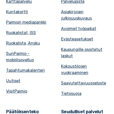
Karttapalvelu
Palvelupiste
Kuntakortti
Asiakirjojen
julkisuuskuvaus
Paimion mediapankki
Avoimet työpaikat
Ruokalistat, ISS
Evästeasetukset
Ruokalista, Ansku
Kaupungille osoitetut
SunPaimio -
laskut
mobiilisovellus
Kokoustilojen
Tapahtumakalenteri
vuokraaminen
Uutiset
Saavutettavuusseloste
VisitPaimio
Tietosuoja
Päätöksenteko
Seudulliset palvelut