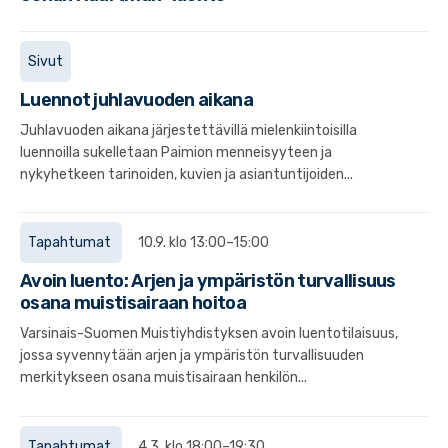
Sivut
Luennot juhlavuoden aikana
Juhlavuoden aikana järjestettävillä mielenkiintoisilla
luennoilla sukelletaan Paimion menneisyyteen ja
nykyhetkeen tarinoiden, kuvien ja asiantuntijoiden...
Tapahtumat
10.9. klo 13:00–15:00
Avoin luento: Arjen ja ympäristön turvallisuus
osana muistisairaan hoitoa
Varsinais-Suomen Muistiyhdistyksen avoin luentotilaisuus,
jossa syvennytään arjen ja ympäristön turvallisuuden
merkitykseen osana muistisairaan henkilön...
Tapahtumat
4.3. klo 18:00–19:30