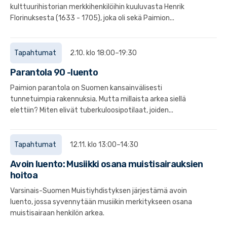
kulttuurihistorian merkkihenkilöihin kuuluvasta Henrik
Florinuksesta (1633 - 1705), joka oli sekä Paimion...
Tapahtumat
2.10. klo 18:00–19:30
Parantola 90 -luento
Paimion parantola on Suomen kansainvälisesti
tunnetuimpia rakennuksia. Mutta millaista arkea siellä
elettiin? Miten elivät tuberkuloosipotilaat, joiden...
Tapahtumat
12.11. klo 13:00–14:30
Avoin luento: Musiikki osana muistisairauksien
hoitoa
Varsinais-Suomen Muistiyhdistyksen järjestämä avoin
luento, jossa syvennytään musiikin merkitykseen osana
muistisairaan henkilön arkea.