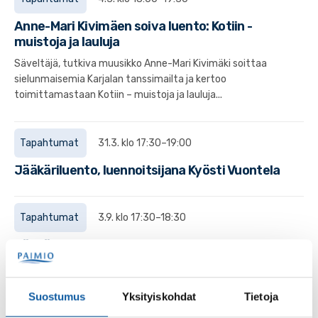
Anne-Mari Kivimäen soiva luento: Kotiin -
muistoja ja lauluja
Säveltäjä, tutkiva muusikko Anne-Mari Kivimäki soittaa
sielunmaisemia Karjalan tanssimailta ja kertoo
toimittamastaan Kotiin – muistoja ja lauluja...
Tapahtumat
31.3. klo 17:30–19:00
Jääkäriluento, luennoitsijana Kyösti Vuontela
Tapahtumat
3.9. klo 17:30–18:30
Sähkösopimukset ja kulutuksen ajoittaminen
-luento
Sähkösopimukset ja itselle sopivan tuotteen valinta
Suostumus
Yksityiskohdat
Tietoja
aiheuttaa hämmennystä kuluttajissa. Etenkin tällä
hetkellä markkinoille tullut hybridisopimus...