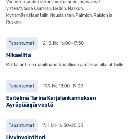
Vanhemmuuden viikon luentosarjan järjestävät
yhteistyössä Kaarinan, Liedon, Maskun,
Mynämäen,Naantalin, Nousiaisten, Paimion, Raision ja
Ruskon...
Tapahtumat
21.5. klo 16:00–17:30
Mikaelilta
Matka antiikin maailmaan, kristillisen ajattelun alkulähteille
Tapahtumat
19.9. klo 18:00–19:00
Esitelmä Tarina Karjalankannaksen
Äyräpäänjärvestä
Tapahtumat
7.11. klo 16:30–20:00
Hyvinvointitori