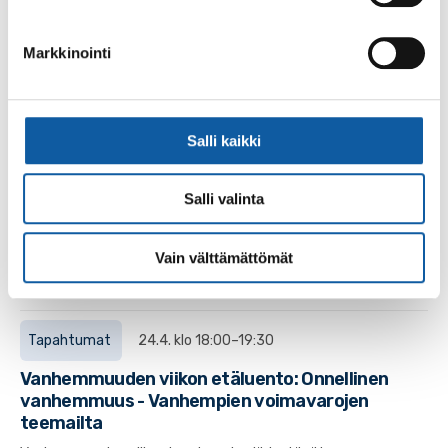
Tapahtumat
26.9. klo 17:30–19:00
Markkinointi
Luentosarja "Muistelemme luovutettua
Karjalaa" 1. osa
Viipuri - Karjalan vanha pääkaupunki
Salli kaikki
Tapahtumat
22.9. klo 13:00–15:00
Salli valinta
Muistiyhdistyksen yleisöluento
Muistiviikolla Varsinais-Suomen Muistiyhdistys järjestää
Vain välttämättömät
kaikille muistiasioista kiinnostuneille yleisöluennon.
Tapahtumat
24.4. klo 18:00–19:30
Vanhemmuuden viikon etäluento: Onnellinen
vanhemmuus - Vanhempien voimavarojen
teemailta