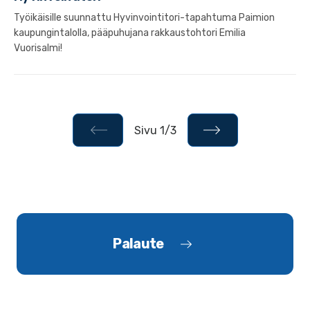
Työikäisille suunnattu Hyvinvointitori-tapahtuma Paimion
kaupungintalolla, pääpuhujana rakkaustohtori Emilia
Vuorisalmi!
Sivu 1/3
Palaute