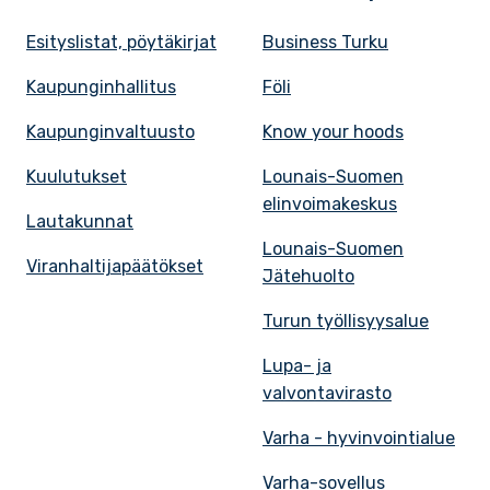
Esityslistat, pöytäkirjat
Business Turku
Kaupunginhallitus
Föli
Kaupunginvaltuusto
Know your hoods
Kuulutukset
Lounais-Suomen
elinvoimakeskus
Lautakunnat
Lounais-Suomen
Viranhaltijapäätökset
Jätehuolto
Turun työllisyysalue
Lupa- ja
valvontavirasto
Varha - hyvinvointialue
Varha-sovellus