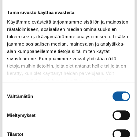
Tämä sivusto käyttää evästeitä
Tapahtumat
10.12. klo 13:00–14:30
Käytämme evästeitä tarjoamamme sisällön ja mainosten
räätälöimiseen, sosiaalisen median ominaisuuksien
Avoin luento: Luova toiminta ja muistelu
tukemiseen ja kävijämäärämme analysoimiseen. Lisäksi
osana muistisairauksien hoitoa
jaamme sosiaalisen median, mainosalan ja analytiikka-
Varsinais-Suomen Muistiyhdistyksen järjestämä avoin
alan kumppaneillemme tietoja siitä, miten käytät
luento, jossa syvennytään luovan toiminnan ja muistelun
sivustoamme. Kumppanimme voivat yhdistää näitä
merkitykseen osana muistisairaan henkilön...
tietoja muihin tietoihin, joita olet antanut heille tai joita on
kerätty, kun olet käyttänyt heidän palvelujaan. Voit
muuttaa evästeasetuksiesi hyväksyntää sivuston
Tapahtumat
6.5. klo 18:30–19:30
alalaidassa olevasta
Evästeasetukset
linkistä.
Suostumuksen
Luento Räpälässä suoritettujen arkeologisten
Välttämätön
valinta
kaivausten löydöksistä
Toukokuussa 2024 Räpälän vanhan kirkon alueella
Mieltymykset
suoritettujen arkeologisten kaivausten johtaja, arkeologi
Juha Ruohonen luennoi Paimion kaupungintalon...
Tilastot