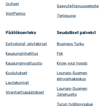
Uutiset
Saavutettavuusseloste
VisitPaimio
Tietosuoja
Päätöksenteko
Seudulliset palvelut
Esityslistat, pöytäkirjat
Business Turku
Kaupunginhallitus
Föli
Kaupunginvaltuusto
Know your hoods
Kuulutukset
Lounais-Suomen
elinvoimakeskus
Lautakunnat
Lounais-Suomen
Viranhaltijapäätökset
Jätehuolto
Turun työllisyysalue