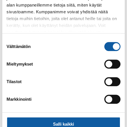
alan kumppaneillemme tietoja siitä, miten käytät
sivustoamme. Kumppanimme voivat yhdistää näitä
Palaute
tietoja muihin tietoihin, joita olet antanut heille tai joita on
kerätty, kun olet käyttänyt heidän palvelujaan. Voit
muuttaa evästeasetuksiesi hyväksyntää sivuston
alalaidassa olevasta
Evästeasetukset
linkistä.
Suostumuksen
Välttämätön
valinta
Mieltymykset
Käyntiosoite: Vistantie 18
Postiosoite: PL 50, 21531 PAIMIO
Tilastot
Vaihde: (02) 474 511
Sähköposti:
paimio.kaupunki@paimio.fi
Markkinointi
Facebook
Instagram
Youtube
Salli kaikki