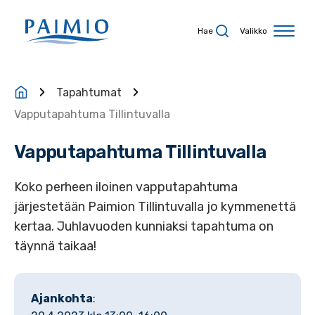
Siirry sisältöön
Hae
Valikko
Tapahtumat
Vapputapahtuma Tillintuvalla
Vapputapahtuma Tillintuvalla
Koko perheen iloinen vapputapahtuma
järjestetään Paimion Tillintuvalla jo kymmenettä
kertaa. Juhlavuoden kunniaksi tapahtuma on
täynnä taikaa!
Ajankohta
: