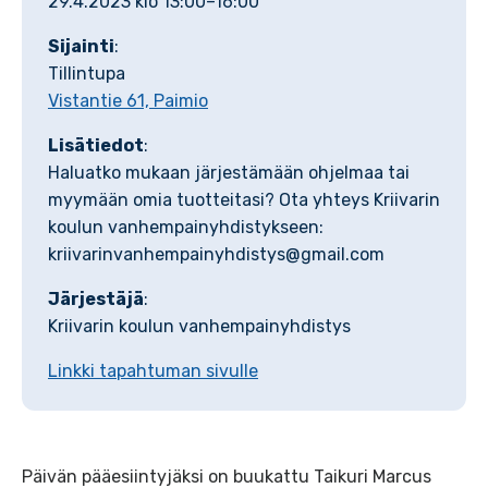
29.4.2023 klo 13:00–16:00
Sijainti
:
Tillintupa
Vistantie 61, Paimio
Lisätiedot
:
Haluatko mukaan järjestämään ohjelmaa tai
myymään omia tuotteitasi? Ota yhteys Kriivarin
koulun vanhempainyhdistykseen:
kriivarinvanhempainyhdistys@gmail.com
Järjestäjä
:
Kriivarin koulun vanhempainyhdistys
Linkki tapahtuman sivulle
Päivän pääesiintyjäksi on buukattu Taikuri Marcus