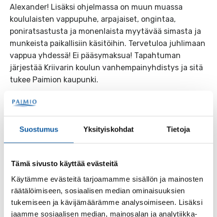
Alexander! Lisäksi ohjelmassa on muun muassa
koululaisten vappupuhe, arpajaiset, ongintaa,
poniratsastusta ja monenlaista myytävää simasta ja
munkeista paikallisiin käsitöihin. Tervetuloa juhlimaan
vappua yhdessä! Ei pääsymaksua! Tapahtuman
järjestää Kriivarin koulun vanhempainyhdistys ja sitä
tukee Paimion kaupunki.
Takaisin tapahtumiin
Suostumus
Yksityiskohdat
Tietoja
Asiasanat
Tämä sivusto käyttää evästeitä
vapputapahtuma
Käytämme evästeitä tarjoamamme sisällön ja mainosten
räätälöimiseen, sosiaalisen median ominaisuuksien
tukemiseen ja kävijämäärämme analysoimiseen. Lisäksi
jaamme sosiaalisen median, mainosalan ja analytiikka-