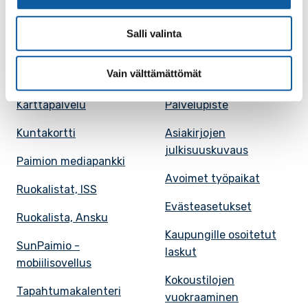
Salli valinta
Paimio-tieto
Asiointi
Vain välttämättömät
Tietoa Paimiosta
Yhteystietohaku
Karttapalvelu
Palvelupiste
Kuntakortti
Asiakirjojen
julkisuuskuvaus
Paimion mediapankki
Avoimet työpaikat
Ruokalistat, ISS
Evästeasetukset
Ruokalista, Ansku
Kaupungille osoitetut
SunPaimio -
laskut
mobiilisovellus
Kokoustilojen
Tapahtumakalenteri
vuokraaminen