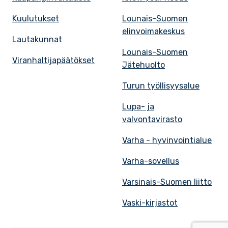
Kuulutukset
Lounais-Suomen
elinvoimakeskus
Lautakunnat
Lounais-Suomen
Viranhaltijapäätökset
Jätehuolto
Turun työllisyysalue
Lupa- ja
valvontavirasto
Varha - hyvinvointialue
Varha-sovellus
Varsinais-Suomen liitto
Vaski-kirjastot