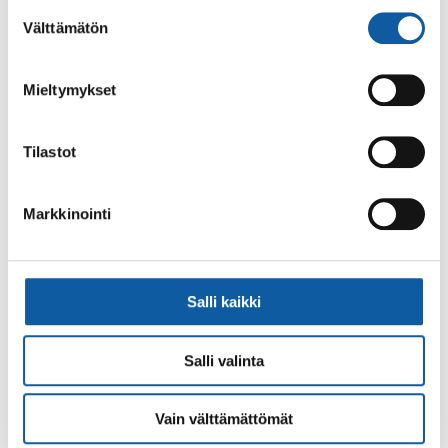
alalaidassa olevasta
Evästeasetukset
linkistä.
Postiosoite: PL 50, 21531 PAIMIO
Suostumuksen
Välttämätön
Vaihde: (02) 474 511
valinta
Sähköposti:
paimio.kaupunki@paimio.fi
Mieltymykset
Facebook
Instagram
Youtube
Tilastot
Markkinointi
Paimio-tieto
Asiointi
Tietoa Paimiosta
Yhteystietohaku
Salli kaikki
Karttapalvelu
Palvelupiste
Salli valinta
Kuntakortti
Asiakirjojen
julkisuuskuvaus
Paimion mediapankki
Vain välttämättömät
Avoimet työpaikat