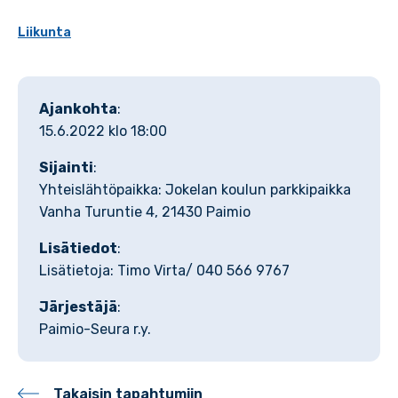
Liikunta
Ajankohta
:
15.6.2022 klo 18:00
Sijainti
:
Yhteislähtöpaikka: Jokelan koulun parkkipaikka
Vanha Turuntie 4, 21430 Paimio
Lisätiedot
:
Lisätietoja: Timo Virta/ 040 566 9767
Järjestäjä
:
Paimio-Seura r.y.
Takaisin tapahtumiin