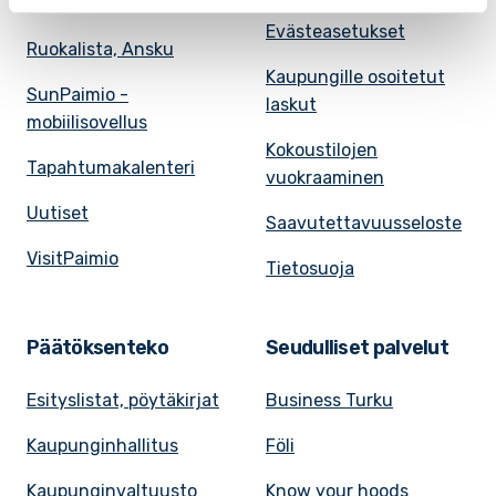
Ruokalistat, ISS
Evästeasetukset
Ruokalista, Ansku
Kaupungille osoitetut
SunPaimio -
laskut
mobiilisovellus
Kokoustilojen
Tapahtumakalenteri
vuokraaminen
Uutiset
Saavutettavuusseloste
VisitPaimio
Tietosuoja
Päätöksenteko
Seudulliset palvelut
Esityslistat, pöytäkirjat
Business Turku
Kaupunginhallitus
Föli
Kaupunginvaltuusto
Know your hoods