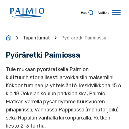
Siirry sisältöön
Hae
Valikko
Tapahtumat
Pyöräretki Paimiossa
Pyöräretki Paimiossa
Tule mukaan pyöräretkelle Paimion
kulttuurihistoriallisesti arvokkaisiin maisemiin!
Kokoontuminen ja yhteislähtö: keskiviikkona 15.6.
klo 18 Jokelan koulun parkkipaikka, Paimio.
Matkan varrella pysähdymme Kuusvuoren
pihapiirissä, Vanhassa Pappilassa (mehutarjoilu)
sekä Räpälän vanhalla kirkonpaikalla. Retken
kesto 2-3 tuntia.