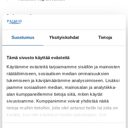
Asiasanat
Suostumus
Yksityiskohdat
Tietoja
Tämä sivusto käyttää evästeitä
Palaute
Käytämme evästeitä tarjoamamme sisällön ja mainosten
räätälöimiseen, sosiaalisen median ominaisuuksien
tukemiseen ja kävijämäärämme analysoimiseen. Lisäksi
jaamme sosiaalisen median, mainosalan ja analytiikka-
alan kumppaneillemme tietoja siitä, miten käytät
sivustoamme. Kumppanimme voivat yhdistää näitä
tietoja muihin tietoihin, joita olet antanut heille tai joita on
kerätty, kun olet käyttänyt heidän palvelujaan. Voit
Käyntiosoite: Vistantie 18
muuttaa evästeasetuksiesi hyväksyntää sivuston