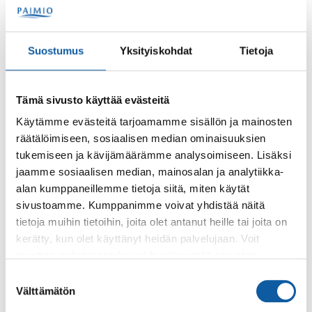
Suostumus
Yksityiskohdat
Tietoja
Palaute
Tämä sivusto käyttää evästeitä
Käytämme evästeitä tarjoamamme sisällön ja mainosten
räätälöimiseen, sosiaalisen median ominaisuuksien
tukemiseen ja kävijämäärämme analysoimiseen. Lisäksi
jaamme sosiaalisen median, mainosalan ja analytiikka-
alan kumppaneillemme tietoja siitä, miten käytät
sivustoamme. Kumppanimme voivat yhdistää näitä
Käyntiosoite: Vistantie 18
tietoja muihin tietoihin, joita olet antanut heille tai joita on
Postiosoite: PL 50, 21531 PAIMIO
kerätty, kun olet käyttänyt heidän palvelujaan. Voit
Vaihde: (02) 474 511
muuttaa evästeasetuksiesi hyväksyntää sivuston
Sähköposti:
paimio.kaupunki@paimio.fi
alalaidassa olevasta
Evästeasetukset
linkistä.
Suostumuksen
Välttämätön
valinta