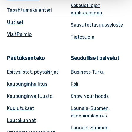
Kokoustilojen
Tapahtumakalenteri
vuokraaminen
Uutiset
Saavutettavuusseloste
VisitPaimio
Tietosuoja
Päätöksenteko
Seudulliset palvelut
Esityslistat, pöytäkirjat
Business Turku
Kaupunginhallitus
Föli
Kaupunginvaltuusto
Know your hoods
Kuulutukset
Lounais-Suomen
elinvoimakeskus
Lautakunnat
Lounais-Suomen