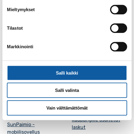
Facebook
Instagram
Youtube
Mieltymykset
Tilastot
Paimio-tieto
Asiointi
Markkinointi
Tietoa Paimiosta
Yhteystietohaku
Karttapalvelu
Palvelupiste
Salli kaikki
Kuntakortti
Asiakirjojen
julkisuuskuvaus
Paimion mediapankki
Salli valinta
Avoimet työpaikat
Ruokalistat, ISS
Evästeasetukset
Vain välttämättömät
Ruokalista, Ansku
Kaupungille osoitetut
SunPaimio -
laskut
mobiilisovellus