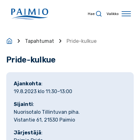
Siirry sisältöön
Hae
Valikko
Tapahtumat
Pride-kulkue
Pride-kulkue
Ajankohta
:
19.8.2023 klo 11:30–13:00
Sijainti
:
Nuorisotalo Tillintuvan piha.
Vistantie 61, 21530 Paimio
Järjestäjä
: