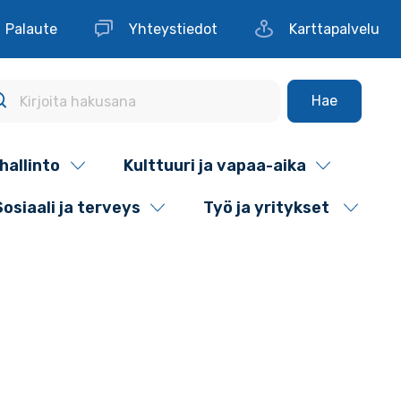
Palaute
Yhteystiedot
Karttapalvelu
Hae
hallinto
Kulttuuri ja vapaa-aika
Sosiaali ja terveys
Työ ja yritykset