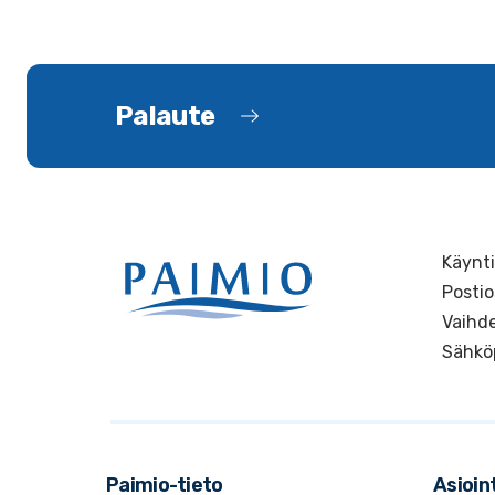
Palaute
Käynti
Postio
Vaihde
Sähkö
Paimio-tieto
Asioint