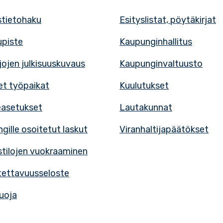
tietohaku
Esityslistat, pöytäkirjat
upiste
Kaupunginhallitus
rjojen julkisuuskuvaus
Kaupunginvaltuusto
t työpaikat
Kuulutukset
easetukset
Lautakunnat
gille osoitetut laskut
Viranhaltijapäätökset
tilojen vuokraaminen
ettavuusseloste
uoja