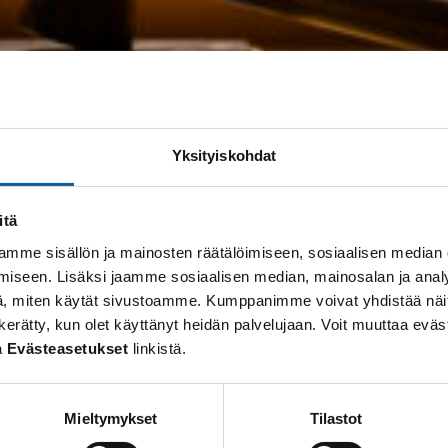
Yksityiskohdat
ä Paimiosalissa tai Paimio-TV:stä ajantasaisena tai tal
itä
mme sisällön ja mainosten räätälöimiseen, sosiaalisen median
iseen. Lisäksi jaamme sosiaalisen median, mainosalan ja analy
aan
, miten käytät sivustoamme. Kumppanimme voivat yhdistää näitä t
 on kerätty, kun olet käyttänyt heidän palvelujaan. Voit muuttaa e
a
Evästeasetukset
linkistä.
pdf-muodossa)
Mieltymykset
Tilastot