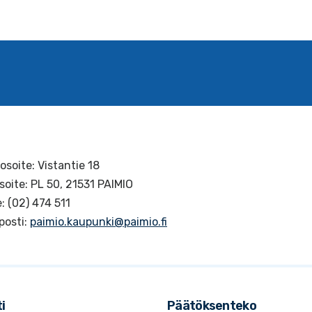
osoite: Vistantie 18
soite: PL 50, 21531 PAIMIO
: (02) 474 511
posti:
paimio.kaupunki@paimio.fi
i
Päätöksenteko