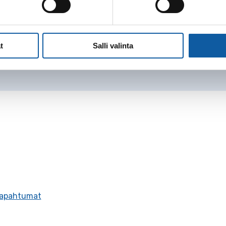
usta Paimio-TV:n kautta.
t
Salli valinta
apahtumat