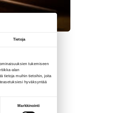
Tietoja
lenteena.
 ominaisuuksien tukemiseen
tiikka-alan
ietoja muihin tietoihin, joita
västeasetuksiesi hyväksyntää
Markkinointi