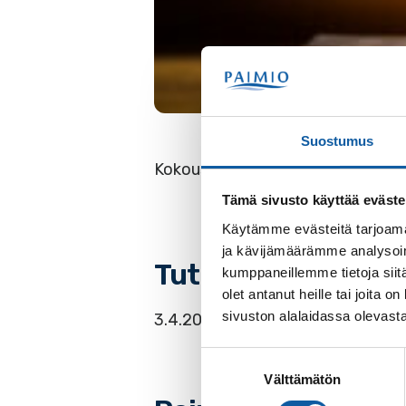
Suostumus
Kokousta voi seurata paikan pääll
Tämä sivusto käyttää eväste
Käytämme evästeitä tarjoama
ja kävijämäärämme analysoim
Tutustu esityslist
kumppaneillemme tietoja siitä
olet antanut heille tai joita
sivuston alalaidassa olevast
3.4.2026 kokouksen
Esityslista
(
Suostumuksen
Välttämätön
valinta