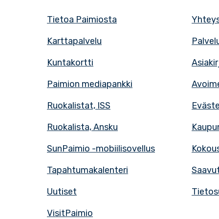
Tietoa Paimiosta
Yhteys
Karttapalvelu
Palvel
Kuntakortti
Asiaki
Paimion mediapankki
Avoime
Ruokalistat, ISS
Eväst
Ruokalista, Ansku
Kaupun
SunPaimio -mobiilisovellus
Kokous
Tapahtumakalenteri
Saavut
Uutiset
Tietos
VisitPaimio