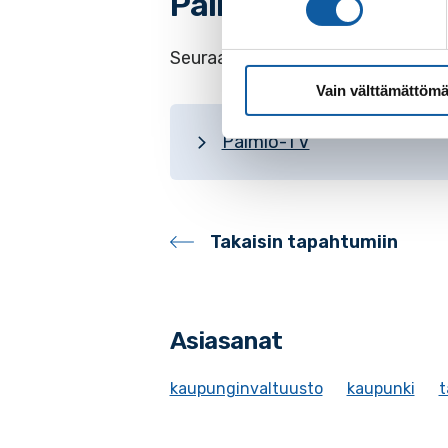
Paimio-TV
Seuraa kaupunginvaltuuston koko
Vain välttämättömä
Paimio-TV
Takaisin tapahtumiin
Asiasanat
kaupunginvaltuusto
kaupunki
t