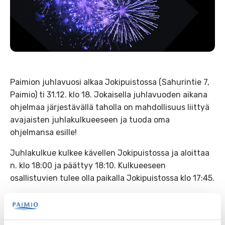
Paimion juhlavuosi alkaa Jokipuistossa (Sahurintie 7,
Paimio) ti 31.12. klo 18. Jokaisella juhlavuoden aikana
ohjelmaa järjestävällä taholla on mahdollisuus liittyä
avajaisten juhlakulkueeseen ja tuoda oma
ohjelmansa esille!
Juhlakulkue kulkee kävellen Jokipuistossa ja aloittaa
n. klo 18:00 ja päättyy 18:10. Kulkueeseen
osallistuvien tulee olla paikalla Jokipuistossa klo 17:45.
Reitin sijoittuminen ja muut yksityiskohdat käydään
läpi Teams-tapaamisessa 17.12. klo 17-17.30. Mikäli et
pääse paikalle, mutta haluat tapaamisesta tallenteen,