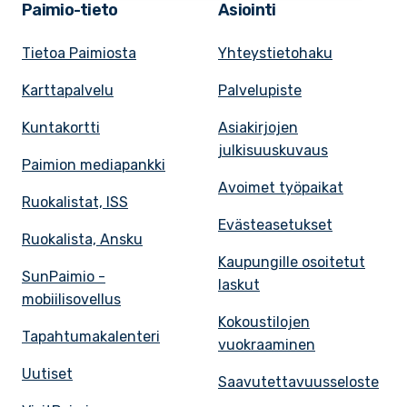
Paimio-tieto
Asiointi
Tietoa Paimiosta
Yhteystietohaku
Karttapalvelu
Palvelupiste
Kuntakortti
Asiakirjojen
julkisuuskuvaus
Paimion mediapankki
Avoimet työpaikat
Ruokalistat, ISS
Evästeasetukset
Ruokalista, Ansku
Kaupungille osoitetut
SunPaimio -
laskut
mobiilisovellus
Kokoustilojen
Tapahtumakalenteri
vuokraaminen
Uutiset
Saavutettavuusseloste