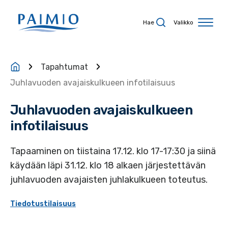
Siirry sisältöön
Hae
Valikko
Tapahtumat
Juhlavuoden avajaiskulkueen infotilaisuus
Juhlavuoden avajaiskulkueen
infotilaisuus
Tapaaminen on tiistaina 17.12. klo 17-17:30 ja siinä
käydään läpi 31.12. klo 18 alkaen järjestettävän
juhlavuoden avajaisten juhlakulkueen toteutus.
Tiedotustilaisuus