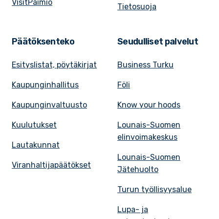
VisitPaimio
Tietosuoja
Päätöksenteko
Seudulliset palvelut
Esityslistat, pöytäkirjat
Business Turku
Kaupunginhallitus
Föli
Kaupunginvaltuusto
Know your hoods
Kuulutukset
Lounais-Suomen
elinvoimakeskus
Lautakunnat
Lounais-Suomen
Viranhaltijapäätökset
Jätehuolto
Turun työllisyysalue
Lupa- ja