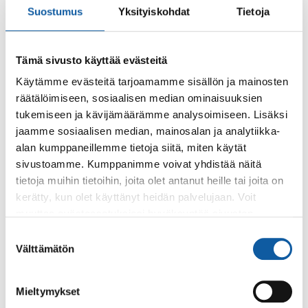
Suostumus
Yksityiskohdat
Tietoja
niin ilmoita siitä sähköpostitse paimio700@paimio.fi.
Tämä sivusto käyttää evästeitä
Liity mukaan Teams-kokoukseen
Käytämme evästeitä tarjoamamme sisällön ja mainosten
räätälöimiseen, sosiaalisen median ominaisuuksien
tukemiseen ja kävijämäärämme analysoimiseen. Lisäksi
jaamme sosiaalisen median, mainosalan ja analytiikka-
Takaisin tapahtumiin
alan kumppaneillemme tietoja siitä, miten käytät
sivustoamme. Kumppanimme voivat yhdistää näitä
Asiasanat
tietoja muihin tietoihin, joita olet antanut heille tai joita on
kerätty, kun olet käyttänyt heidän palvelujaan. Voit
paimio700
muuttaa evästeasetuksiesi hyväksyntää sivuston
alalaidassa olevasta
Evästeasetukset
linkistä.
Suostumuksen
Välttämätön
valinta
Mieltymykset
Palaute