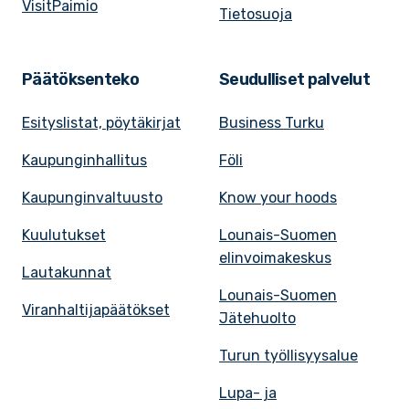
VisitPaimio
Tietosuoja
Päätöksenteko
Seudulliset palvelut
Esityslistat, pöytäkirjat
Business Turku
Kaupunginhallitus
Föli
Kaupunginvaltuusto
Know your hoods
Kuulutukset
Lounais-Suomen
elinvoimakeskus
Lautakunnat
Lounais-Suomen
Viranhaltijapäätökset
Jätehuolto
Turun työllisyysalue
Lupa- ja