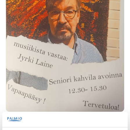
Tervetuloa Itsenäisyyspäivän tansseihin