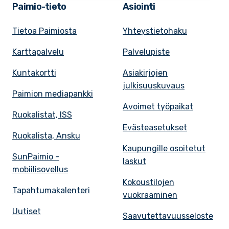
Paimio-tieto
Asiointi
Tietoa Paimiosta
Yhteystietohaku
Karttapalvelu
Palvelupiste
Kuntakortti
Asiakirjojen
julkisuuskuvaus
Paimion mediapankki
Avoimet työpaikat
Ruokalistat, ISS
Evästeasetukset
Ruokalista, Ansku
Kaupungille osoitetut
SunPaimio -
laskut
mobiilisovellus
Kokoustilojen
Tapahtumakalenteri
vuokraaminen
Uutiset
Saavutettavuusseloste