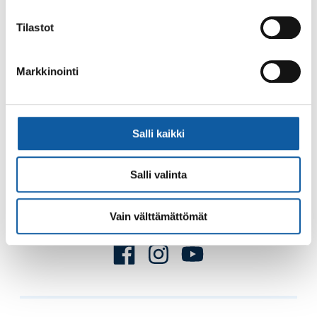
Palaute
Tilastot
Markkinointi
Salli kaikki
Käyntiosoite: Vistantie 18
Postiosoite: PL 50, 21531 PAIMIO
Salli valinta
Vaihde: (02) 474 511
Sähköposti:
paimio.kaupunki@paimio.fi
Vain välttämättömät
Facebook
Instagram
Youtube