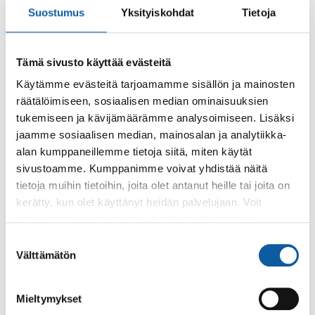
Suostumus
Yksityiskohdat
Tietoja
Paltanpuiston palvelutalolla
Musiikista vastaa Jyrki Laine
Seniorikahvila on avoinna klo 12.30-15.30
Tämä sivusto käyttää evästeitä
Vapaapääsy!
Käytämme evästeitä tarjoamamme sisällön ja mainosten
räätälöimiseen, sosiaalisen median ominaisuuksien
tukemiseen ja kävijämäärämme analysoimiseen. Lisäksi
jaamme sosiaalisen median, mainosalan ja analytiikka-
Takaisin tapahtumiin
alan kumppaneillemme tietoja siitä, miten käytät
sivustoamme. Kumppanimme voivat yhdistää näitä
Asiasanat
tietoja muihin tietoihin, joita olet antanut heille tai joita on
kerätty, kun olet käyttänyt heidän palvelujaan. Voit
paltanpuisto
Paltanpuiston palvelukeskus
tanssit
muuttaa evästeasetuksiesi hyväksyntää sivuston
alalaidassa olevasta
Evästeasetukset
linkistä.
Suostumuksen
Välttämätön
valinta
Mieltymykset