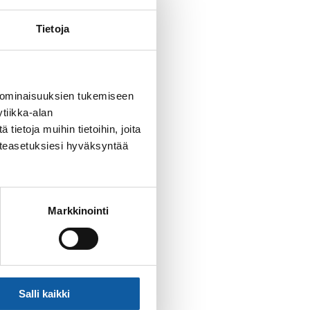
Tietoja
ssa käytössä
 ominaisuuksien tukemiseen
tiikka-alan
ietoja muihin tietoihin, joita
västeasetuksiesi hyväksyntää
Markkinointi
Salli kaikki