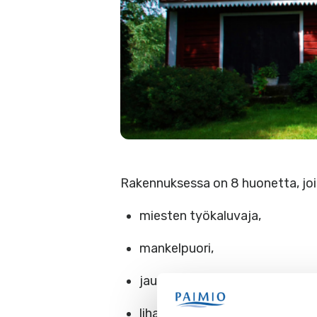
Rakennuksessa on 8 huonetta, joi
miesten työkaluvaja,
mankelpuori,
jauhopuori ja
lihapuori.