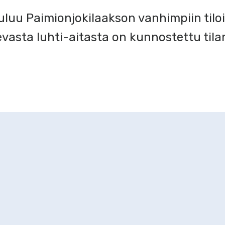
luu Paimionjokilaakson vanhimpiin tiloi
evasta luhti-aitasta on kunnostettu tila