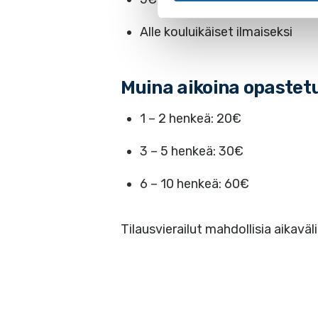
Alle kouluikäiset ilmaiseksi
Muina aikoina opastetu
1 – 2 henkeä: 20€
3 – 5 henkeä: 30€
6 – 10 henkeä: 60€
Tilausvierailut mahdollisia aikavä