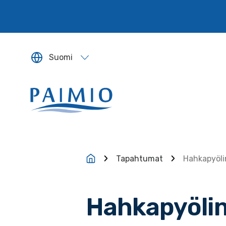
Siirry sisältöön
Suomi
Sivun kieleksi valitaan englanti.
Tapahtumat
Hahkapyöli
Hahkapyölin