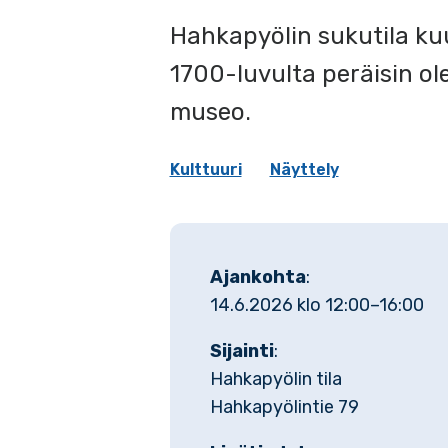
Hahkapyölin sukutila kuu
1700-luvulta peräisin ol
museo.
Kulttuuri
Näyttely
Ajankohta
:
14.6.2026 klo 12:00–16:00
Sijainti
:
Hahkapyölin tila
Hahkapyölintie 79