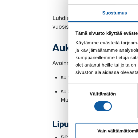
Suostumus
Luhdissa on esillä yli 1000 käyttö
vuosisatojen aikana.
Tämä sivusto käyttää eväste
Käytämme evästeitä tarjoama
Aukioloajat kesäll
ja kävijämäärämme analysoim
kumppaneillemme tietoja siitä
Avoinna kesällä 2026 vain:
olet antanut heille tai joita
sivuston alalaidassa olevast
su 14.6. klo 12-16
Suostumuksen
su 5.7. klo 12-16
Välttämätön
valinta
Muina aikoina sopimuksen muk
Liput
Vain välttämättömä
5€ (käteinen tai MobilePay)