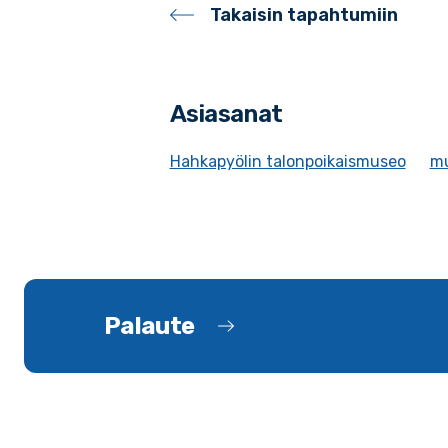
Takaisin tapahtumiin
Asiasanat
Hahkapyölin talonpoikaismuseo
m
Palaute