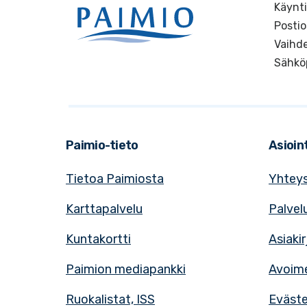
Käynti
Postio
Vaihde
Sähkö
Paimio-tieto
Asioint
Tietoa Paimiosta
Yhteys
Karttapalvelu
Palvel
Kuntakortti
Asiaki
Paimion mediapankki
Avoime
Ruokalistat, ISS
Eväst