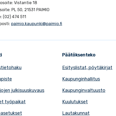
osoite: Vistantie 18
soite: PL 50, 21531 PAIMIO
: (02) 474 511
posti:
paimio.kaupunki@paimio.fi
i
Päätöksenteko
tietohaku
Esityslistat, pöytäkirjat
upiste
Kaupunginhallitus
rjojen julkisuuskuvaus
Kaupunginvaltuusto
t työpaikat
Kuulutukset
easetukset
Lautakunnat