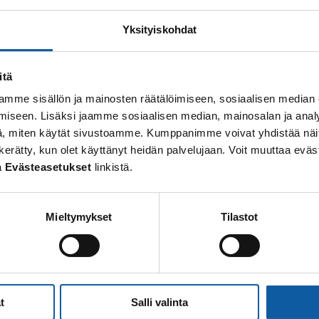
Yksityiskohdat
esinettä ja työkalua, jotka kaikki ovat olleet tilan oma
itä
mme sisällön ja mainosten räätälöimiseen, sosiaalisen median
ä 2026
iseen. Lisäksi jaamme sosiaalisen median, mainosalan ja analy
, miten käytät sivustoamme. Kumppanimme voivat yhdistää näitä t
 on kerätty, kun olet käyttänyt heidän palvelujaan. Voit muuttaa e
a
Evästeasetukset
linkistä.
Mieltymykset
Tilastot
aan.
t
Salli valinta