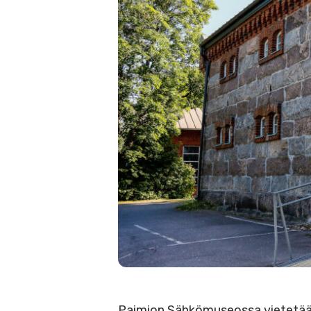
Paimion Sähkömuseossa vietetään 