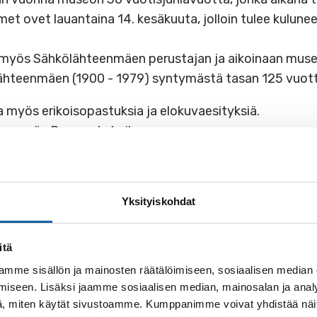
met ovet lauantaina 14. kesäkuuta, jolloin tulee kulune
 myös Sähkölähteenmäen perustajan ja aikoinaan mus
Lähteenmäen (1900 - 1979) syntymästä tasan 125 vuott
 myös erikoisopastuksia ja elokuvaesityksiä.
lee myös Pop up-kahvila,
0 -juhlavuoden ohjelmatarjontaa.
Yksityiskohdat
itä
mme sisällön ja mainosten räätälöimiseen, sosiaalisen median
iseen. Lisäksi jaamme sosiaalisen median, mainosalan ja analy
, miten käytät sivustoamme. Kumppanimme voivat yhdistää näitä t