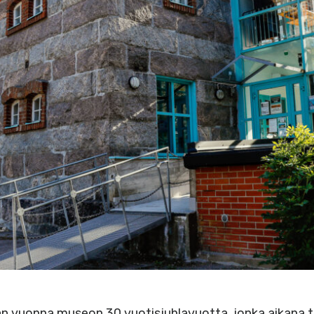
vuonna museon 30 vuotisjuhlavuotta, jonka aikana to