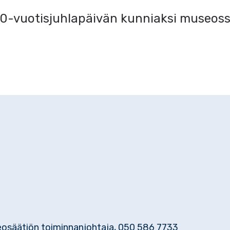
-vuotisjuhlapäivän kunniaksi museossa
eosäätiön toiminnanjohtaja, 050 586 7733