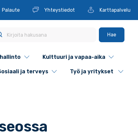
Palaute
Yhteystiedot
Karttapalvelu
Hae
hallinto
Kulttuuri ja vapaa-aika
Sosiaali ja terveys
Työ ja yritykset
seossa