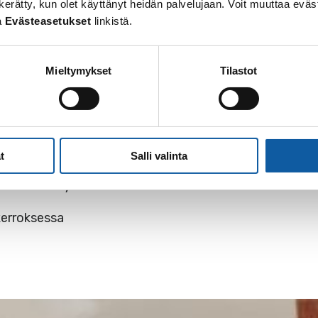
 on kerätty, kun olet käyttänyt heidän palvelujaan. Voit muuttaa e
 Ahti Mäki esiintyy
a
Evästeasetukset
linkistä.
us museon ylimmässä kerroksessa
Mieltymykset
Tilastot
uomessa -elokuvan (vuodelta 2014) esitys keskikerrok
o Ahti Mäki esiintyy
yihin
t
Salli valinta
a -diaesitys keskikerroksessa
ikerroksessa