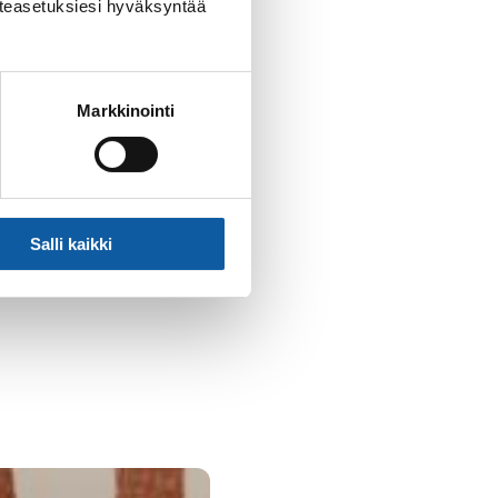
västeasetuksiesi hyväksyntää
Markkinointi
sessa
Salli kaikki