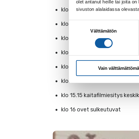
olet antanut heille tai joita
klo 12.15 Paimion kesämuusikko
sivuston alalaidassa olevast
klo 12.30 SLM-aiheinen opast
Suostumuksen
Välttämätön
valinta
klo 13 Vesivoimaa Varsinais-S
klo 13.30 Paimion kesämuusikk
klo 14 opastus museon näyttel
Vain välttämättömä
klo 14.45 Sähkömuseo 30 vuott
klo 15.15 kaitafilmiesitys kesk
klo 16 ovet sulkeutuvat