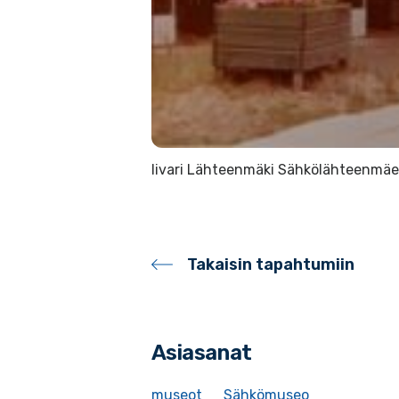
Iivari Lähteenmäki Sähkölähteenmäen
Takaisin tapahtumiin
Asiasanat
museot
Sähkömuseo