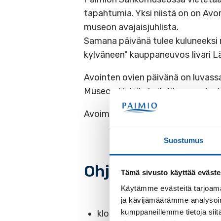
tapahtumia. Yksi niistä on on Avo
museon avajaisjuhlista.
Samana päivänä tulee kuluneeksi
kylväneen" kauppaneuvos Iivari 
Avointen ovien päivänä on luvassa
Museon Holvikahvilatilassa palve
Avoimet ovet myös osa Paimio 70
Suostumus
Ohjelma 14.6.
Tämä sivusto käyttää eväste
Käytämme evästeitä tarjoama
ja kävijämäärämme analysoim
kumppaneillemme tietoja siitä
klo 12 ovet avautuvat