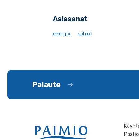
Asiasanat
energia
sähkö
Palaute
Käynti
Postio