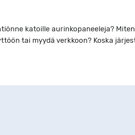
htiönne katoille aurinkopaneeleja? Miten
yttöön tai myydä verkkoon? Koska järje