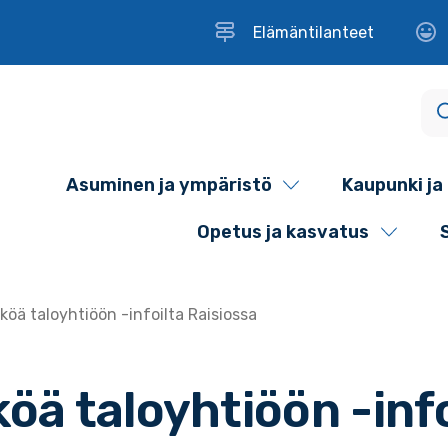
Elämäntilanteet
Asuminen ja ympäristö
Kaupunki ja 
Opetus ja kasvatus
öä taloyhtiöön -infoilta Raisiossa
öä taloyhtiöön -info