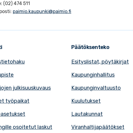
: (02) 474 511
posti:
paimio.kaupunki@paimio.fi
i
Päätöksenteko
tietohaku
Esityslistat, pöytäkirjat
upiste
Kaupunginhallitus
rjojen julkisuuskuvaus
Kaupunginvaltuusto
t työpaikat
Kuulutukset
easetukset
Lautakunnat
gille osoitetut laskut
Viranhaltijapäätökset