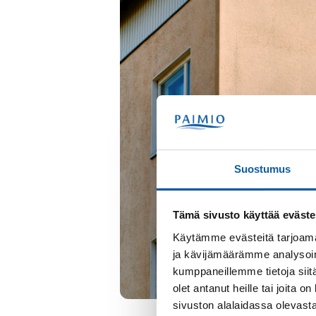
Suostumus
Tämä sivusto käyttää eväste
Käytämme evästeitä tarjoama
ja kävijämäärämme analysoim
kumppaneillemme tietoja siitä
olet antanut heille tai joita
sivuston alalaidassa olevast