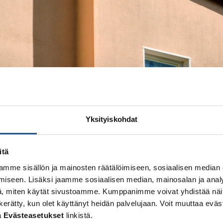
Yksityiskohdat
itä
mme sisällön ja mainosten räätälöimiseen, sosiaalisen median
iseen. Lisäksi jaamme sosiaalisen median, mainosalan ja analy
, miten käytät sivustoamme. Kumppanimme voivat yhdistää näitä t
 on kerätty, kun olet käyttänyt heidän palvelujaan. Voit muuttaa e
a
Evästeasetukset
linkistä.