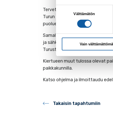
Suostumuksen
Tervetuloa Raision kaupungintaloll
Välttämätön
valinta
Turun ammattikorkeakoulu ja Valon
puolueetonta käytännön tietoa ja es
Samalla etsitään pilottikohteita,
ja sähköautojen latauspisteiden ma
Vain välttämättömä
Turusta.
Kiertueen muut tulossa olevat pai
paikkakunnilla.
Katso ohjelma ja ilmoittaudu edel
Takaisin tapahtumiin