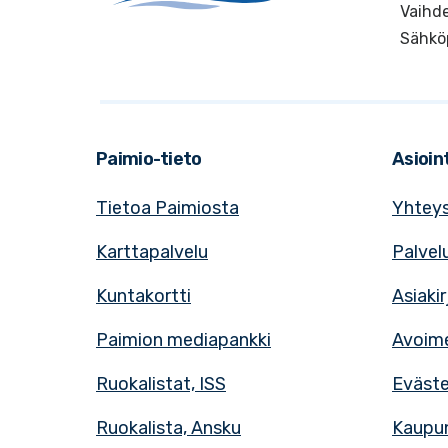
Vaihde
Sähkö
Paimio-tieto
Asioint
Tietoa Paimiosta
Yhteys
Karttapalvelu
Palvel
Kuntakortti
Asiaki
Paimion mediapankki
Avoime
Ruokalistat, ISS
Eväst
Ruokalista, Ansku
Kaupun