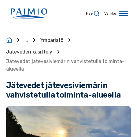
Siirry sisältöön
Hae
Valikko
...
Ympäristö
Jäteveden käsittely
Jätevedet jätevesiviemärin vahvistetulla toiminta-
alueella
Jätevedet jätevesiviemärin
vahvistetulla toiminta-alueella