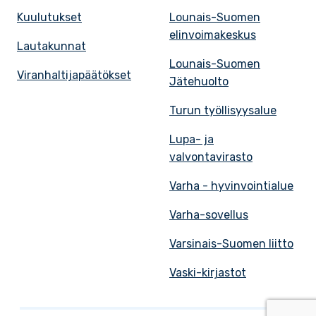
Kuulutukset
Lounais-Suomen
elinvoimakeskus
Lautakunnat
Lounais-Suomen
Viranhaltijapäätökset
Jätehuolto
Turun työllisyysalue
Lupa- ja
valvontavirasto
Varha - hyvinvointialue
Varha-sovellus
Varsinais-Suomen liitto
Vaski-kirjastot