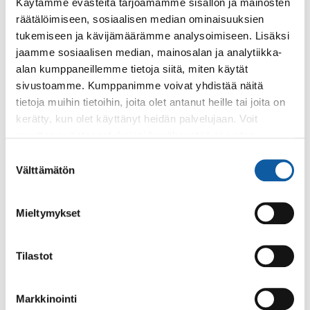
Käytämme evästeitä tarjoamamme sisällön ja mainosten
räätälöimiseen, sosiaalisen median ominaisuuksien
Asiasanat
tukemiseen ja kävijämäärämme analysoimiseen. Lisäksi
jätevesi
jaamme sosiaalisen median, mainosalan ja analytiikka-
alan kumppaneillemme tietoja siitä, miten käytät
sivustoamme. Kumppanimme voivat yhdistää näitä
tietoja muihin tietoihin, joita olet antanut heille tai joita on
kerätty, kun olet käyttänyt heidän palvelujaan. Voit
muuttaa evästeasetuksiesi hyväksyntää sivuston
Palaute
alalaidassa olevasta
Evästeasetukset
linkistä.
Suostumuksen
Välttämätön
valinta
Mieltymykset
Tilastot
Käyntiosoite: Vistantie 18
Markkinointi
Postiosoite: PL 50, 21531 PAIMIO