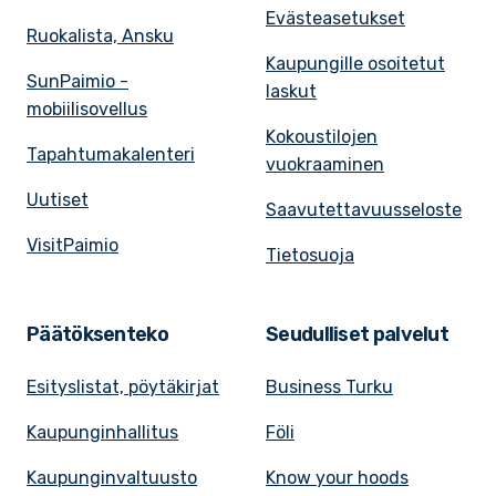
Evästeasetukset
Ruokalista, Ansku
Kaupungille osoitetut
SunPaimio -
laskut
mobiilisovellus
Kokoustilojen
Tapahtumakalenteri
vuokraaminen
Uutiset
Saavutettavuusseloste
VisitPaimio
Tietosuoja
Päätöksenteko
Seudulliset palvelut
Esityslistat, pöytäkirjat
Business Turku
Kaupunginhallitus
Föli
Kaupunginvaltuusto
Know your hoods