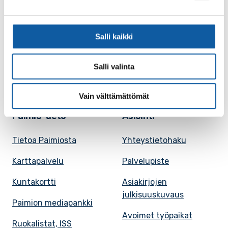
Vaihde: (02) 474 511
Sähköposti:
paimio.kaupunki@paimio.fi
Salli kaikki
Facebook
Instagram
Youtube
Salli valinta
Vain välttämättömät
Paimio-tieto
Asiointi
Tietoa Paimiosta
Yhteystietohaku
Karttapalvelu
Palvelupiste
Kuntakortti
Asiakirjojen
julkisuuskuvaus
Paimion mediapankki
Avoimet työpaikat
Ruokalistat, ISS