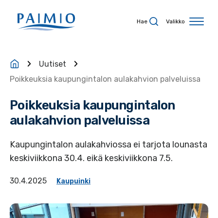
Siirry sisältöön
Hae
Valikko
Uutiset
Poikkeuksia kaupungintalon aulakahvion palveluissa
Poikkeuksia kaupungintalon
aulakahvion palveluissa
Kaupungintalon aulakahviossa ei tarjota lounasta
keskiviikkona 30.4. eikä keskiviikkona 7.5.
30.4.2025
Kaupuinki