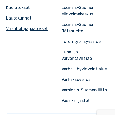
Kuulutukset
Lounais-Suomen
elinvoimakeskus
Lautakunnat
Lounais-Suomen
Viranhaltijapäätökset
Jätehuolto
Turun työllisyysalue
Lupa- ja
valvontavirasto
Varha - hyvinvointialue
Varha-sovellus
Varsinais-Suomen liitto
Vaski-kirjastot