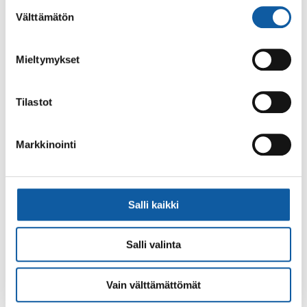
Suostumuksen
Vaihde: (02) 474 511
Välttämätön
valinta
Sähköposti:
paimio.kaupunki@paimio.fi
Mieltymykset
Facebook
Instagram
Youtube
Tilastot
Markkinointi
Paimio-tieto
Asiointi
Tietoa Paimiosta
Yhteystietohaku
Salli kaikki
Karttapalvelu
Palvelupiste
Salli valinta
Kuntakortti
Asiakirjojen
julkisuuskuvaus
Paimion mediapankki
Vain välttämättömät
Avoimet työpaikat
Ruokalistat, ISS