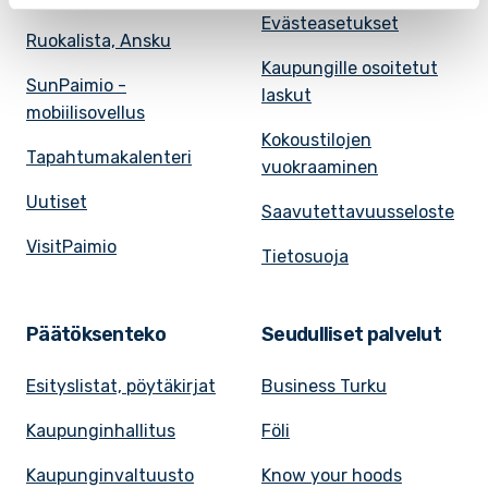
Evästeasetukset
Ruokalista, Ansku
Kaupungille osoitetut
SunPaimio -
laskut
mobiilisovellus
Kokoustilojen
Tapahtumakalenteri
vuokraaminen
Uutiset
Saavutettavuusseloste
VisitPaimio
Tietosuoja
Päätöksenteko
Seudulliset palvelut
Esityslistat, pöytäkirjat
Business Turku
Kaupunginhallitus
Föli
Kaupunginvaltuusto
Know your hoods