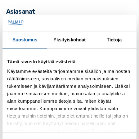
Asiasanat
aulakahvio
kaupungintalo
lounas
Suostumus
Yksityiskohdat
Tietoja
Tämä sivusto käyttää evästeitä
Palaute
Käytämme evästeitä tarjoamamme sisällön ja mainosten
räätälöimiseen, sosiaalisen median ominaisuuksien
tukemiseen ja kävijämäärämme analysoimiseen. Lisäksi
jaamme sosiaalisen median, mainosalan ja analytiikka-
alan kumppaneillemme tietoja siitä, miten käytät
sivustoamme. Kumppanimme voivat yhdistää näitä
tietoja muihin tietoihin, joita olet antanut heille tai joita on
kerätty, kun olet käyttänyt heidän palvelujaan. Voit
Käyntiosoite: Vistantie 18
muuttaa evästeasetuksiesi hyväksyntää sivuston
Postiosoite: PL 50, 21531 PAIMIO
alalaidassa olevasta
Evästeasetukset
linkistä.