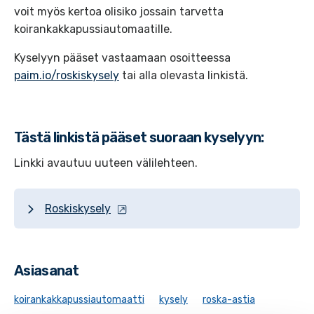
voit myös kertoa olisiko jossain tarvetta
koirankakkapussiautomaatille.
Kyselyyn pääset vastaamaan osoitteessa
paim.io/roskiskysely
tai alla olevasta linkistä.
Tästä linkistä pääset suoraan kyselyyn:
Linkki avautuu uuteen välilehteen.
Roskiskysely
Asiasanat
koirankakkapussiautomaatti
kysely
roska-astia