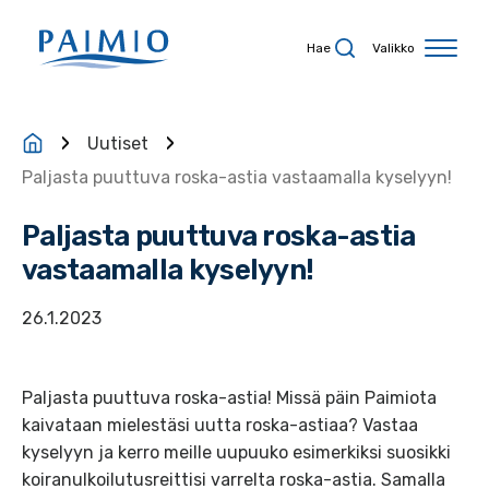
Siirry sisältöön
Hae
Valikko
Uutiset
Paljasta puuttuva roska-astia vastaamalla kyselyyn!
Paljasta puuttuva roska-astia
vastaamalla kyselyyn!
26.1.2023
Paljasta puuttuva roska-astia! Missä päin Paimiota
kaivataan mielestäsi uutta roska-astiaa? Vastaa
kyselyyn ja kerro meille uupuuko esimerkiksi suosikki
koiranulkoilutusreittisi varrelta roska-astia. Samalla