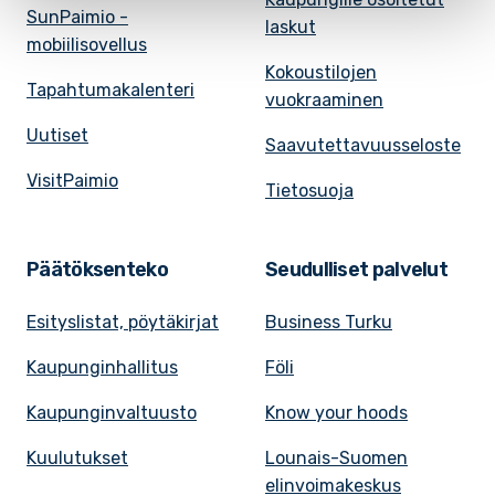
SunPaimio -
laskut
mobiilisovellus
Kokoustilojen
Tapahtumakalenteri
vuokraaminen
Uutiset
Saavutettavuusseloste
VisitPaimio
Tietosuoja
Päätöksenteko
Seudulliset palvelut
Esityslistat, pöytäkirjat
Business Turku
Kaupunginhallitus
Föli
Kaupunginvaltuusto
Know your hoods
Kuulutukset
Lounais-Suomen
elinvoimakeskus